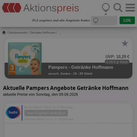
PLZ angeben und alle Angebote finden
/
Getränkemarkt
/
Getränke Hoffmann
/ ...
★
UVP: 10,29 €
0,35 € je Stück
Pampers - Getränke Hoffmann
versch. Sorten - 19 - 29 Stück
Aktuelle Pampers Angebote Getränke Hoffmann
aktuelle Preise von Sonntag, den 09.08.2026
letzte Aktion 7,99 € vor 5 Wochen
kein Angebot verfügbar
nächste Aktion in ca. 5 - 6 Wochen