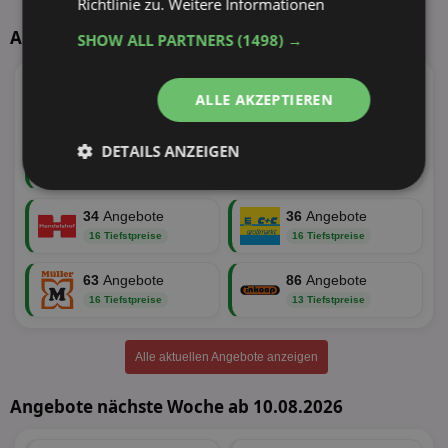
Richtlinie zu.
Weitere Informationen
Aktuelle TOP-Händler
SHOW ALL PARTNERS
(1498) →
147
Angebote
73
Angebote
ALLE AKZEPTIEREN
50 Tiefstpreise
21 Tiefstpreise
DETAILS ANZEIGEN
62
Angebote
78
Angebote
19 Tiefstpreise
17 Tiefstpreise
Unbedingt
Performance
erforderlich
34
Angebote
36
Angebote
16 Tiefstpreise
16 Tiefstpreise
63
Angebote
86
Angebote
Targeting
Funktionalität
16 Tiefstpreise
13 Tiefstpreise
Alle aktuellen Angebote anzeigen
Unklassifizierte
Angebote nächste Woche ab 10.08.2026