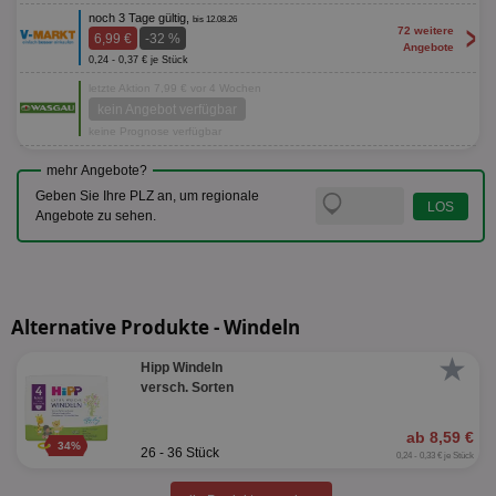
noch 3 Tage gültig,
bis 12.08.26
>
72 weitere
6,99 €
-32 %
Angebote
0,24 - 0,37 € je Stück
letzte Aktion 7,99 € vor 4 Wochen
kein Angebot verfügbar
keine Prognose verfügbar
mehr Angebote?
Geben Sie Ihre PLZ an, um regionale
Angebote zu sehen.
Alternative Produkte - Windeln
★
Hipp Windeln
versch. Sorten
ab 8,59 €
34%
26 - 36 Stück
0,24 - 0,33 € je Stück