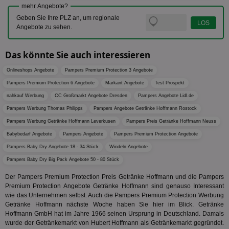
KADUSERCOOKIE
1 Jahr
Die
PubMatic Inc.
receive-
.criteo.com
1 Jahr
Effekti
mehr Angebote?
Reg
.pubmatic.com
cookie-
Leistu
ber
Geben Sie Ihre PLZ an, um regionale
deprecation
Werbe
We
Angebote zu sehen.
zu ver
APC
.doubleclick.net
6 Monate
die auf
A3
1 Jahr
Anz
Yahoo! Inc.
verbrac
Ya
.yahoo.com
Nutzer
Das könnte Sie auch interessieren
wird, d
tt_viewer
12 Monate 4
Tea
Teads B.V.
bestim
Tage
Coo
.teads.tv
geklick
Onlineshops Angebote
Pampers Premium Protection 3 Angebote
auf
hilft be
Web
Pampers Premium Protection 6 Angebote
Markant Angebote
Test Prospekt
Optimi
Vid
Anzei
per
nahkauf Werbung
CC Großmarkt Angebote Dresden
Pampers Angebote Lidl.de
und d
Verstä
Pampers Werbung Thomas Philipps
Pampers Angebote Getränke Hoffmann Rostock
adx_ts
1 Jahr
Die
ORTEC B.V.
Nutzer
sic
.optinadserving.com
Pampers Werbung Getränke Hoffmann Leverkusen
Pampers Preis Getränke Hoffmann Neuss
Wer
pi
1 Tag
Dieses 
TradeTracker
Web
Babybedarf Angebote
Pampers Angebote
Pampers Premium Protection Angebote
der Er
.pubmatic.com
Inform
digitalAudience
1 Jahr
Dig
Social Audience B.V.
Pampers Baby Dry Angebote 18 - 34 Stück
Windeln Angebote
das Nu
Coo
.target.digitalaudience.io
auf Web
Pampers Baby Dry Big Pack Angebote 50 - 80 Stück
dig
verfolg
Onl
Besuch
Er
Der Pampers Premium Protection Preis Getränke Hoffmann und die Pampers
Geräte
zu 
Market
Premium Protection Angebote Getränke Hoffmann sind genauso Interessant
wie das Unternehmen selbst. Auch die Pampers Premium Protection Werbung
tuuid
.360yield.com
3 Monate
Die
_ga
1 Jahr 1
Dieser
Google LLC
Getränke Hoffmann nächste Woche haben Sie hier im Blick. Getränke
hau
Monat
ist mit
.aktionspreis.de
bid
Hoffmann GmbH hat im Jahre 1966 seinen Ursprung in Deutschland. Damals
Univers
Wer
verknüp
wurde der Getränkemarkt von Hubert Hoffmann als Getränkemarkt gegründet.
Web
eine wi