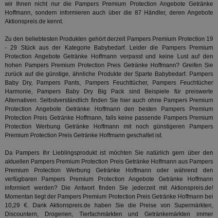
wir Ihnen nicht nur die Pampers Premium Protection Angebote Getränke
uid-bp-36033
.ads.stickyadstv.com
2 Monate
Die
Hoffmann, sondern informieren auch über die 87 Händler, deren Angebote
Nut
Int
Aktionspreis.de kennt.
Web
ab,
Zu den beliebtesten Produkten gehört derzeit Pampers Premium Protection 19
Wer
dem
- 29 Stück aus der Kategorie
Babybedarf
. Leider die Pampers Premium
Prä
Protection Angebote Getränke Hoffmann verpasst und keine Lust auf den
lie
hohen Pampers Premium Protection Preis Getränke Hoffmann? Greifen Sie
zurück auf die günstige, ähnliche Produkte der Sparte
Babybedarf
. Pampers
3pi
3 Monate
Leg
ID5 Technology Ltd
den
.id5-sync.com
Baby Dry, Pampers Pants, Pampers Feuchttücher, Pampers Feuchtücher
We
Harmonie, Pampers Baby Dry Big Pack sind Beispiele für preiswerte
Dri
Alternativen. Selbstverständlich finden Sie hier auch ohne Pampers Premium
Bes
We
Protection Angebote Getränke Hoffmann den besten Pampers Premium
kön
Protection Preis Getränke Hoffmann, falls keine passende Pampers Premium
Ser
Protection Werbung Getränke Hoffmann mit noch günstigeren Pampers
Hub
Premium Protection Preis Getränke Hoffmann geschaltet ist.
ber
Wer
ge
Da Pampers Ihr Lieblingsprodukt ist möchten Sie natürlich gern über den
aktuellen Pampers Premium Protection Preis Getränke Hoffmann aus Pampers
PugT
1 Monat
Reg
PubMatic Inc.
Premium Protection Werbung Getränke Hoffmann oder während den
ID,
.pubmatic.com
Ben
verfügbaren Pampers Premium Protection Angebote Getränke Hoffmann
wi
informiert werden? Die Antwort finden Sie jederzeit mit Aktionspreis.de!
Bes
Momentan liegt der Pampers Premium Protection Preis Getränke Hoffmann bei
ide
We
10,29 €. Dank Aktionspreis.de haben Sie die Preise von Supermärkten,
ver
Discountern, Drogerien, Tierfachmärkten und Getränkemärkten immer