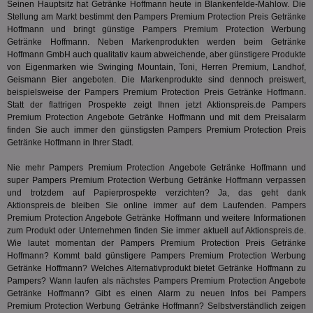
Seinen Hauptsitz hat Getränke Hoffmann heute in Blankenfelde-Mahlow. Die
rel
Aktuali
Stellung am Markt bestimmt den Pampers Premium Protection Preis Getränke
am häu
viewer
1 Jahr
Wir
ORTEC B.V.
verwen
Hoffmann und bringt günstige Pampers Premium Protection Werbung
ve
.optinadserving.com
Analys
Getränke Hoffmann. Neben Markenprodukten werden beim Getränke
Bes
Google
Hoffmann GmbH auch qualitativ kaum abweichende, aber günstigere Produkte
Inf
Cookie
un
von Eigenmarken wie Swinging Mountain, Toni, Herren Premium, Landhof,
verwen
zu 
eindeu
Geismann Bier angeboten. Die Markenprodukte sind dennoch preiswert,
zu unt
beispielsweise der Pampers Premium Protection Preis Getränke Hoffmann.
tuuid_lu
.360yield.com
3 Monate
Ent
indem e
Statt der flattrigen Prospekte zeigt Ihnen jetzt Aktionspreis.de Pampers
Bes
generi
Bid
als Cli
Premium Protection Angebote Getränke Hoffmann und mit dem Preisalarm
Bes
zugewi
finden Sie auch immer den günstigsten Pampers Premium Protection Preis
Web
ist in j
Getränke Hoffmann in Ihrer Stadt.
kan
Seiten
Bid
auf ein
We
enthal
Nie mehr Pampers Premium Protection Angebote Getränke Hoffmann und
sic
zur Be
super Pampers Premium Protection Werbung Getränke Hoffmann verpassen
Bes
Besuche
und trotzdem auf Papierprospekte verzichten? Ja, das geht dank
Anz
und
sie
Kampa
Aktionspreis.de bleiben Sie online immer auf dem Laufenden. Pampers
für die 
Premium Protection Angebote Getränke Hoffmann und weitere Informationen
TDCPM
1 Jahr
Die
The Trade Desk Inc.
Analys
zum Produkt oder Unternehmen finden Sie immer aktuell auf Aktionspreis.de.
Inf
.adsrvr.org
verwen
der
Wie lautet momentan der Pampers Premium Protection Preis Getränke
Web
Hoffmann? Kommt bald günstigere Pampers Premium Protection Werbung
Wer
Getränke Hoffmann? Welches Alternativprodukt bietet Getränke Hoffmann zu
En
Pampers? Wann laufen als nächstes Pampers Premium Protection Angebote
mög
Bes
Getränke Hoffmann? Gibt es einen Alarm zu neuen Infos bei Pampers
ges
Premium Protection Werbung Getränke Hoffmann? Selbstverständlich zeigen