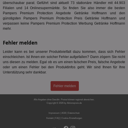
ver
überschaubar parat. Geführt sind aktuell 73 stationäre Händler mit 44.903
Anz
Filialen und 14 Onlinesupermärkte. So finden Sie also immer die besten
IDSYNC
1 Jahr
Die
Verizon
Pampers Premium Protection Angebote Getränke Hoffmann und den
Inf
Communications Inc.
günstigsten Pampers Premium Protection Preis Getränke Hoffmann und
der
.analytics.yahoo.com
verpassen keine Pampers Premium Protection Werbung Getränke Hoffmann
Web
Wer
mehr.
En
mög
Bes
Fehler melden
ges
Leider kann es bei unserer Produktvielfalt dazu kommen, dass sich Fehler
TestIfCookieP
1 Jahr 1
Die
Smart AdServer SAS
Monat
ve
einschleichen. Ist Ihnen ein solcher Fehler aufgefallen? Dann zögern Sie nicht
.smartadserver.com
Wer
uns diesen zu melden. Egal ob es um einen falschen Preis, falsche Angebote
Web
oder um einen Fehler bei den Produktinfos geht. Wir sind Ihnen für Ihre
rel
Unterstützung sehr dankbar.
KRTBCOOKIE_80
3 Monate
Die
PubMatic, Inc.
We
.pubmatic.com
um 
Fehler melden
Onl
Kam
ind
Alle Angaben ohne Gewähr. Preise können regional abweichen.
ide
Copyright © 2026 by Aktionspreis.de
Nut
Produkt-ID: 1705
int
ein
Impressum
|
AGB
|
Datenschutz
ang
Kontakt
|
FAQ
|
Cookie-Einstellungen
kan
Anz