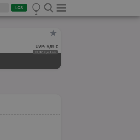
★
UVP: 9,99 €
13,32 € je Liter