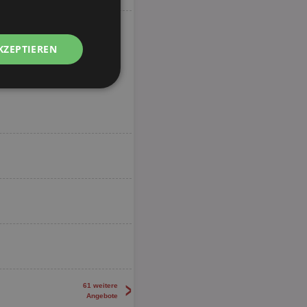
KZEPTIEREN
Unklassifizierte
zierte
meldung und die
wendet werden.
>
61 weitere
Angebote