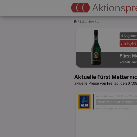
/
Sekt
/
Sekt
/ ...
4 Angebot
ab 5,46
Fürst M
versch. Sor
Aktuelle Fürst Metterni
aktuelle Preise von Freitag, den 07.0
letzte Aktion 5,99 € vor 20 
kein Angebot verfügbar
keine Prognose verfügbar