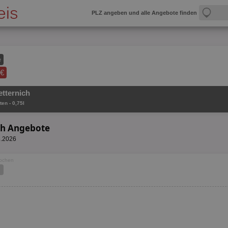
PLZ angeben und alle Angebote finden
e
 €
etternich
ten - 0,75l
ch Angebote
8.2026
Wochen