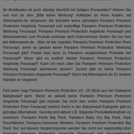
zu unt
tuuid_lu
.360yield.com
3 Monate
Ent
indem e
Ihr Briefkasten ist auch ständig überfüllt mit lästigen Prospekten? Kleben Sie
Bes
generi
von nun an den „Bitte keine Werbung“ Aufkleber an Ihren Kasten, mit
Bid
als Cli
Bes
zugewi
Aktionspreis.de verpassen Sie trotzdem keine günstigen Pampers Premium
Web
ist in j
Protection Angebote Fressnapf und zukünftige Pampers Premium Protection
kan
Seiten
Werbung Fressnapf. Pampers Premium Protection Angebote Fressnapf und
Bid
auf ein
We
Wissenswertes zum Produkt und/oder dem Unternehmen finden Sie nur hier
enthal
sic
zur Be
bei Aktionspreis.de . Was ist der reguläre Pampers Premium Protection Preis
Bes
Besuche
Fressnapf, wenn es gerade keine Pampers Premium Protection Werbung
Anz
und
Fressnapf gibt? Findet man auch zu Pampers vergleichbare Produkte bei
sie
Kampa
für die 
Fressnapf? Wann gibt es endlich wieder Pampers Premium Protection
TDCPM
1 Jahr
Die
The Trade Desk Inc.
Analys
Angebote Fressnapf? Kann ich mich über die Pampers Premium Protection
Inf
.adsrvr.org
verwen
Werbung Fressnapf alarmieren lassen? Zurzeit gibt es keine Pampers
der
Web
Premium Protection Angebote Fressnapf? Dann hat Aktionspreis.de 81 weitere
Wer
Händler im Vergleich.
En
mög
Fast jeder mag Pampers Premium Protection 19 - 29 Stück aus der Kategorie
Bes
ges
Babybedarf
gern. Wenn es aktuell keine Pampers Premium Protection
Angebote Fressnapf gibt müssen Sie nicht den vollen Pampers Premium
uid-bp-36033
.ads.stickyadstv.com
2 Monate
Die
Protection Preis Fressnapf zahlen! Denn in der
Babybedarf
Kategorie gibt es
Nut
günstige Alternativen. Günstig sind aktuell z.B. folgende Produktalternativen zu
Int
Web
erwerben: Pampers Pants Big Pack, Pampers Baby Dry Big Pack, Hipp
ab,
Feuchttücher, Pampers Harmonie Windeln, Pampers Premium Protection Big
Wer
Pack. Nur auf diesem Vergleichsportal werden Sie nicht nur regelmäßig über
dem
Prä
Pampers Premium Protection Angebote Fressnapf und bevorstehende