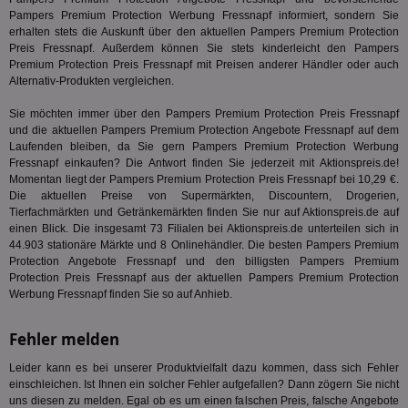
lie
Pampers Premium Protection Werbung Fressnapf informiert, sondern Sie
erhalten stets die Auskunft über den aktuellen Pampers Premium Protection
3pi
3 Monate
Leg
ID5 Technology Ltd
Preis Fressnapf. Außerdem können Sie stets kinderleicht den Pampers
den
.id5-sync.com
We
Premium Protection Preis Fressnapf mit Preisen anderer Händler oder auch
Dri
Alternativ-Produkten vergleichen.
Bes
We
kön
Sie möchten immer über den Pampers Premium Protection Preis Fressnapf
Ser
und die aktuellen Pampers Premium Protection Angebote Fressnapf auf dem
Hub
Laufenden bleiben, da Sie gern Pampers Premium Protection Werbung
ber
Fressnapf einkaufen? Die Antwort finden Sie jederzeit mit Aktionspreis.de!
Wer
ge
Momentan liegt der Pampers Premium Protection Preis Fressnapf bei 10,29 €.
Die aktuellen Preise von Supermärkten, Discountern, Drogerien,
PugT
1 Monat
Reg
PubMatic Inc.
Tierfachmärkten und Getränkemärkten finden Sie nur auf Aktionspreis.de auf
ID,
.pubmatic.com
einen Blick. Die insgesamt 73 Filialen bei Aktionspreis.de unterteilen sich in
Ben
wi
44.903 stationäre Märkte und 8 Onlinehändler. Die besten Pampers Premium
Bes
Protection Angebote Fressnapf und den billigsten Pampers Premium
ide
Protection Preis Fressnapf aus der aktuellen Pampers Premium Protection
We
ver
Werbung Fressnapf finden Sie so auf Anhieb.
ver
Anz
Fehler melden
IDSYNC
1 Jahr
Die
Verizon
Inf
Communications Inc.
Leider kann es bei unserer Produktvielfalt dazu kommen, dass sich Fehler
der
.analytics.yahoo.com
Web
einschleichen. Ist Ihnen ein solcher Fehler aufgefallen? Dann zögern Sie nicht
Wer
uns diesen zu melden. Egal ob es um einen falschen Preis, falsche Angebote