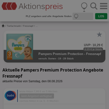
PLZ angeben und alle Angebote finden
/
Tierfachmarkt
/
Fressnapf
/ ...
★
UVP: 10,29 €
0,35 € je Stück
Pampers Premium Protection - Fressnapf
versch. Sorten - 19 - 29 Stück
Aktuelle Pampers Premium Protection Angebote
Fressnapf
aktuelle Preise von Samstag, den 08.08.2026
letzte Aktion 7,99 € vor 5 Wochen
kein Angebot verfügbar
nächste Aktion in ca. 5 - 6 Wochen