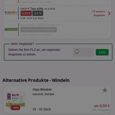
keine Prognose verfügbar
noch 4 Tage gültig,
bis 12.08.26
>
72 weitere
6,99 €
-32 %
Angebote
0,24 - 0,37 € je Stück
letzte Aktion 7,99 € vor 4 Wochen
kein Angebot verfügbar
keine Prognose verfügbar
mehr Angebote?
Geben Sie Ihre PLZ an, um regionale
Angebote zu sehen.
Alternative Produkte - Windeln
★
Hipp Windeln
versch. Sorten
ab 8,59 €
34%
26 - 36 Stück
0,24 - 0,33 € je Stück