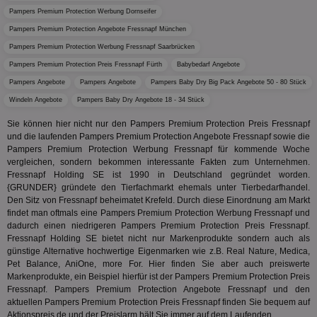
tt_viewer
12 Monate 4
Tea
Teads B.V.
bestim
Pampers Premium Protection Werbung Dornseifer
Tage
Coo
.teads.tv
geklick
auf
hilft be
Pampers Premium Protection Angebote Fressnapf München
Web
Optimi
Vid
Anzei
Pampers Premium Protection Werbung Fressnapf Saarbrücken
per
und d
Pampers Premium Protection Preis Fressnapf Fürth
Babybedarf Angebote
Verstä
adx_ts
1 Jahr
Die
ORTEC B.V.
Nutzer
sic
Pampers Angebote
Pampers Angebote
Pampers Baby Dry Big Pack Angebote 50 - 80 Stück
.optinadserving.com
Wer
pi
1 Tag
Dieses 
TradeTracker
Windeln Angebote
Pampers Baby Dry Angebote 18 - 34 Stück
Web
der Er
.pubmatic.com
Inform
digitalAudience
1 Jahr
Dig
Sie können hier nicht nur den Pampers Premium Protection Preis Fressnapf
Social Audience B.V.
das Nu
Coo
.target.digitalaudience.io
und die laufenden Pampers Premium Protection Angebote Fressnapf sowie die
auf Web
dig
verfolg
Pampers Premium Protection Werbung Fressnapf für kommende Woche
Onl
Besuch
vergleichen, sondern bekommen interessante Fakten zum Unternehmen.
Er
Geräte
zu 
Fressnapf Holding SE ist 1990 in Deutschland gegründet worden.
Market
{GRUNDER} gründete den Tierfachmarkt ehemals unter Tierbedarfhandel.
tuuid
.360yield.com
3 Monate
Die
_ga
1 Jahr 1
Dieser
Google LLC
Den Sitz von Fressnapf beheimatet Krefeld. Durch diese Einordnung am Markt
hau
Monat
ist mit
.aktionspreis.de
findet man oftmals eine Pampers Premium Protection Werbung Fressnapf und
bid
Univers
Wer
dadurch einen niedrigeren Pampers Premium Protection Preis Fressnapf.
verknüp
Web
eine wi
Fressnapf Holding SE bietet nicht nur Markenprodukte sondern auch als
rel
Aktuali
günstige Alternative hochwertige Eigenmarken wie z.B. Real Nature, Medica,
am häu
viewer
1 Jahr
Wir
Pet Balance, AniOne, more For. Hier finden Sie aber auch preiswerte
ORTEC B.V.
verwen
ve
.optinadserving.com
Analys
Markenprodukte, ein Beispiel hierfür ist der Pampers Premium Protection Preis
Bes
Google
Fressnapf. Pampers Premium Protection Angebote Fressnapf und den
Inf
Cookie
aktuellen Pampers Premium Protection Preis Fressnapf finden Sie bequem auf
un
verwen
zu 
Aktionspreis.de und der Preislarm hält Sie immer auf dem Laufenden.
eindeu