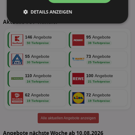
DETAILS ANZEIGEN
Aktuelle TOP-Händler
Unbedingt
Performance
erforderlich
146
Angebote
95
Angebote
50 Tiefstpreise
38 Tiefstpreise
Targeting
Funktionalität
55
Angebote
73
Angebote
30 Tiefstpreise
25 Tiefstpreise
Unklassifizierte
110
Angebote
100
Angebote
24 Tiefstpreise
21 Tiefstpreise
62
Angebote
72
Angebote
19 Tiefstpreise
19 Tiefstpreise
Unbedingt erforderlich
Performance
Alle aktuellen Angebote anzeigen
Targeting
Funktionalität
Unklassifizierte
Angebote nächste Woche ab 10.08.2026