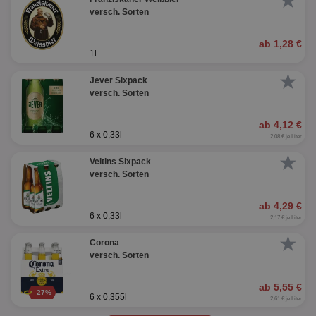
★
versch. Sorten
ab 1,28 €
1l
★
Jever Sixpack
versch. Sorten
ab 4,12 €
6 x 0,33l
2,08 € je Liter
★
Veltins Sixpack
versch. Sorten
ab 4,29 €
6 x 0,33l
2,17 € je Liter
★
Corona
versch. Sorten
ab 5,55 €
27%
6 x 0,355l
2,61 € je Liter