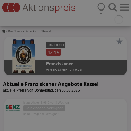
/
Bier
/
Bier im Sixpack
/
...
/ Kassel
★
ein Angebot
4,44 €
Franziskaner
versch. Sorten - 6 x 0,33l
Aktuelle Franziskaner Angebote Kassel
aktuelle Preise von Donnerstag, den 06.08.2026
letzte Aktion 3,99 € vor 3 Wochen
kein Angebot verfügbar
keine Prognose verfügbar