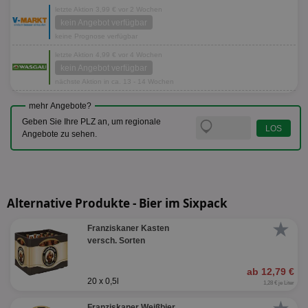
letzte Aktion 3,99 € vor 2 Wochen
kein Angebot verfügbar
keine Prognose verfügbar
letzte Aktion 4,99 € vor 4 Wochen
kein Angebot verfügbar
nächste Aktion in ca. 13 - 14 Wochen
mehr Angebote?
Geben Sie Ihre PLZ an, um regionale
Angebote zu sehen.
Alternative Produkte - Bier im Sixpack
★
Franziskaner Kasten
versch. Sorten
ab 12,79 €
20 x 0,5l
1,28 € je Liter
Franziskaner Weißbier