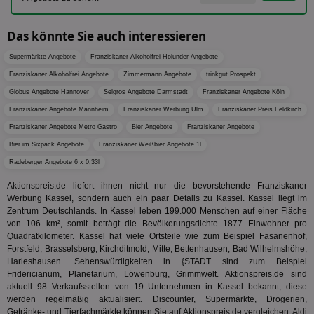
Google
Inf
Cookie
un
verwen
zu 
eindeu
Das könnte Sie auch interessieren
zu unt
tuuid_lu
.360yield.com
3 Monate
Ent
indem e
Bes
Supermärkte Angebote
Franziskaner Alkoholfrei Holunder Angebote
generi
Bid
als Cli
Franziskaner Alkoholfrei Angebote
Zimmermann Angebote
trinkgut Prospekt
Bes
zugewi
Web
ist in j
Globus Angebote Hannover
Selgros Angebote Darmstadt
Franziskaner Angebote Köln
kan
Seiten
Bid
auf ein
Franziskaner Angebote Mannheim
Franziskaner Werbung Ulm
Franziskaner Preis Feldkirch
We
enthal
sic
Franziskaner Angebote Metro Gastro
Bier Angebote
Franziskaner Angebote
zur Be
Bes
Besuche
Bier im Sixpack Angebote
Franziskaner Weißbier Angebote 1l
Anz
und
sie
Kampa
Radeberger Angebote 6 x 0,33l
für die 
TDCPM
1 Jahr
Die
The Trade Desk Inc.
Analys
Aktionspreis.de liefert ihnen nicht nur die bevorstehende Franziskaner
Inf
.adsrvr.org
verwen
der
Werbung Kassel, sondern auch ein paar Details zu Kassel. Kassel liegt im
Web
Zentrum Deutschlands. In Kassel leben 199.000 Menschen auf einer Fläche
Wer
von 106 km², somit beträgt die Bevölkerungsdichte 1877 Einwohner pro
En
mög
Quadratkilometer. Kassel hat viele Ortsteile wie zum Beispiel Fasanenhof,
Bes
Forstfeld, Brasselsberg, Kirchditmold, Mitte, Bettenhausen, Bad Wilhelmshöhe,
ges
Harleshausen. Sehenswürdigkeiten in {STADT sind zum Beispiel
Fridericianum, Planetarium, Löwenburg, Grimmwelt. Aktionspreis.de sind
uid-bp-36033
.ads.stickyadstv.com
2 Monate
Die
Nut
aktuell 98 Verkaufsstellen von 19 Unternehmen in Kassel bekannt, diese
Int
werden regelmäßig aktualisiert. Discounter, Supermärkte, Drogerien,
Web
Getränke- und Tierfachmärkte können Sie auf Aktionspreis.de vergleichen. Aldi