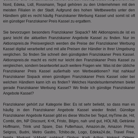
ab,
Wer
Nord, Edeka, Lidl, Rossmann, Tegut gehören zu den Unternehmen mit den
dem
meisten Filialen in der Stadt. Aufgrund des hohen Wettbewerbs unter den
Prä
Händlern gibt es recht häufig Franziskaner Werbung Kassel und somit ist oft
lie
ein günstiger Franziskaner Preis Kassel zu ergattern.
3pi
3 Monate
Leg
ID5 Technology Ltd
den
.id5-sync.com
Sie bevorzugen besonders Franziskaner Sixpack? Mit Aktionspreis.de ist es
We
ganz leicht die aktuellen Franziskaner Angebote Kassel zu finden. Nur im
Dri
Aktionspreis.de Preisvergleich werden die Preise der Franziskaner Werbung
Bes
We
Kassel digital verarbeitet und mit alle Preisen der Händler in Ihrer Umgebung
kön
verglichen. So finden Sie schnell den günstigsten Franziskaner Preis Kassel.
Ser
Aktionspreis.de macht es nicht nur leicht den Franziskaner Preis Kassel zu
Hub
ber
vergleichen, sondern beantwortet auch weitere Fragen wie: Was ist der übliche
Wer
Franziskaner Preis Kassel außerhalb von Werbeaktionen? Hat
nahkauf
ge
Franziskaner Sixpack einen günstigen Franziskaner Preis Kassel oder bei
welchen Händlern kann ich es finden? Welches Handelsunternehmen bietet
PugT
1 Monat
Reg
PubMatic Inc.
ID,
.pubmatic.com
gerade Franziskaner Werbung Kassel? Wo finde ich günstige Franziskaner
Ben
Angebote Kassel?
wi
Bes
ide
Franziskaner gehört zur Kategorie
Bier
. Es ist sehr beliebt, so dass man es
We
häufig in den Franziskaner Angebote Kassel wieder findet. Günstige
ver
Franziskaner Angebote Kassel gibt es diese Woche bei Tegut, myTime.de, Hit,
ver
Combi, dm, NP Discount, K+K, Fristo, Bilgro, nah und gut, HOL'AB, Getränke
Anz
Hoffmann, Trink und Spare, Das Futterhaus, Amazon.de, Amazon Prime,
IDSYNC
1 Jahr
Die
Verizon
Selgros, Budni, Metro Gastro, Tchibo.de, Logo, Edeka24.de, Travel Free,
Inf
Communications Inc.
famila, Markant, V-Markt, nahkauf, Globus, Kodi, Action, trinkgut, Orterer,