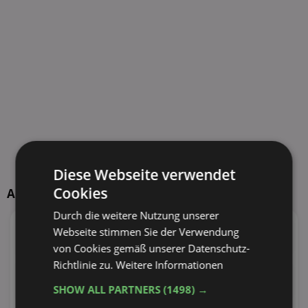
Diese Webseite verwendet
Cookies
Aktuelle TOP-Händler
Durch die weitere Nutzung unserer
95
Angebote
100
Angebote
Webseite stimmen Sie der Verwendung
39 Tiefstpreise
34 Tiefstpreise
von Cookies gemäß unserer Datenschutz-
Richtlinie zu.
Weitere Informationen
55
Angebote
110
Angebote
33 Tiefstpreise
31 Tiefstpreise
SHOW ALL PARTNERS
(1498) →