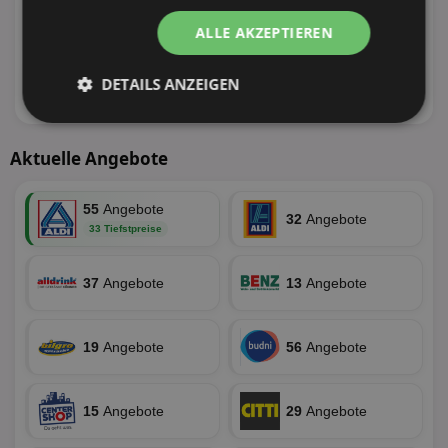
73
Angebote
62
Angebote
ALLE AKZEPTIEREN
30 Tiefstpreise
26 Tiefstpreise
100
Angebote
34
Angebote
DETAILS ANZEIGEN
25 Tiefstpreise
19 Tiefstpreise
Unbedingt
Performance
erforderlich
Aktuelle Angebote
55
Angebote
Targeting
Funktionalität
32
Angebote
33 Tiefstpreise
37
Angebote
13
Angebote
Unklassifizierte
19
Angebote
56
Angebote
15
Angebote
29
Angebote
Unbedingt erforderlich
Performance