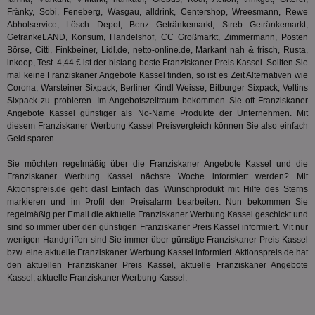
der
.analytics.yahoo.com
Fränky, Sobi, Feneberg, Wasgau, alldrink, Centershop, Wreesmann, Rewe
Web
Wer
Abholservice, Lösch Depot, Benz Getränkemarkt, Streb Getränkemarkt,
En
GetränkeLAND, Konsum, Handelshof, CC Großmarkt, Zimmermann, Posten
mög
Börse, Citti, Finkbeiner, Lidl.de, netto-online.de, Markant nah & frisch, Rusta,
Bes
ges
inkoop, Test. 4,44 € ist der bislang beste Franziskaner Preis Kassel. Sollten Sie
mal keine Franziskaner Angebote Kassel finden, so ist es Zeit Alternativen wie
TestIfCookieP
1 Jahr 1
Die
Smart AdServer SAS
Corona, Warsteiner Sixpack,
Berliner Kindl Weisse
, Bitburger Sixpack, Veltins
Monat
ve
.smartadserver.com
Sixpack zu probieren. Im Angebotszeitraum bekommen Sie oft Franziskaner
Wer
Web
Angebote Kassel günstiger als No-Name Produkte der Unternehmen. Mit
rel
diesem Franziskaner Werbung Kassel Preisvergleich können Sie also einfach
Geld sparen.
KRTBCOOKIE_80
3 Monate
Die
PubMatic, Inc.
We
.pubmatic.com
um 
Sie möchten regelmäßig über die Franziskaner Angebote Kassel und die
Onl
Franziskaner Werbung Kassel nächste Woche informiert werden? Mit
Kam
Aktionspreis.de geht das! Einfach das Wunschprodukt mit Hilfe des Sterns
ind
ide
markieren und im Profil den Preisalarm bearbeiten. Nun bekommen Sie
Nut
regelmäßig per Email die aktuelle Franziskaner Werbung Kassel geschickt und
int
sind so immer über den günstigen Franziskaner Preis Kassel informiert. Mit nur
ein
wenigen Handgriffen sind Sie immer über günstige Franziskaner Preis Kassel
ang
kan
bzw. eine aktuelle Franziskaner Werbung Kassel informiert. Aktionspreis.de hat
Anz
den aktuellen Franziskaner Preis Kassel, aktuelle Franziskaner Angebote
und
Kassel, aktuelle Franziskaner Werbung Kassel.
und
We
wer
Anz