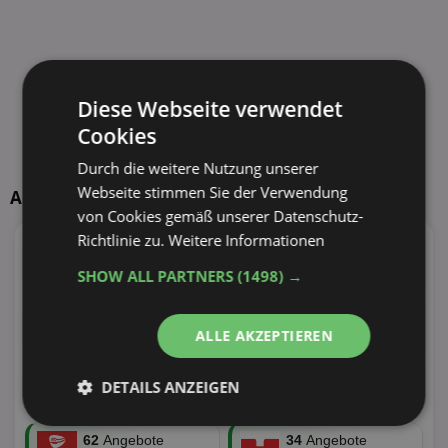
Diese Webseite verwendet
Cookies
Durch die weitere Nutzung unserer
Webseite stimmen Sie der Verwendung
Aktuelle TOP-Händler
von Cookies gemäß unserer Datenschutz-
Richtlinie zu.
Weitere Informationen
95
Angebote
55
Angebote
38 Tiefstpreise
30 Tiefstpreise
SHOW ALL PARTNERS
(1498) →
100
Angebote
110
Angebote
ALLE AKZEPTIEREN
30 Tiefstpreise
29 Tiefstpreise
73
Angebote
100
Angebote
DETAILS ANZEIGEN
27 Tiefstpreise
24 Tiefstpreise
Unbedingt
Performance
62
Angebote
34
Angebote
erforderlich