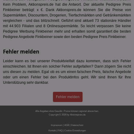
Wer
Web
Kein Problem, Aktionspreis.de hat die Antwort. Der aktuelle Pedigree Preis
rel
Finkbeiner beträgt: x €. Dank Aktionspreis.de können Sie die Preise von
Supermärkten, Discountern, Drogerien, Tierfachmärkten und Getränkemärkten
KRTBCOOKIE_80
3 Monate
Die
PubMatic, Inc.
vergleichen - und das blitzschnell. Geführt sind aktuell 73 stationäre Händler
We
.pubmatic.com
um 
mit 44.903 Filialen und 8 Onlinesupermärkte. So leicht verpassen Sie keine
Onl
Pedigree Werbung Finkbeiner mehr und erhalten somit garantiert die besten
Kam
Pedigree Angebote Finkbeiner sowie den besten Pedigree Preis Finkbeiner.
ind
ide
Nut
Fehler melden
int
ein
ang
Leider kann es bei unserer Produktvielfalt dazu kommen, dass sich Fehler
kan
einschleichen. Ist Ihnen ein solcher Fehler aufgefallen? Dann zögern Sie nicht
Anz
und
uns diesen zu melden. Egal ob es um einen falschen Preis, falsche Angebote
und
oder um einen Fehler bei den Produktinfos geht. Wir sind Ihnen für Ihre
We
Unterstützung sehr dankbar.
wer
Anz
Ben
Fehler melden
demdex
6 Monate
Mit
Adobe Inc.
Ad
.demdex.net
gr
Alle Angaben ohne Gewähr. Preise können regional abweichen.
wie
Copyright © 2026 by Aktionspreis.de
ID-
Produkt-ID: 871
Seg
Impressum
|
AGB
|
Datenschutz
Mod
Ber
Kontakt
|
FAQ
|
Cookie-Einstellungen