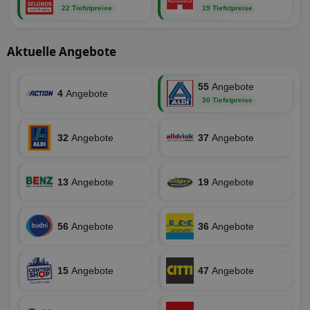
22 Tiefstpreise
19 Tiefstpreise
Aktuelle Angebote
Targeting
Funktionalität
55
Angebote
4
Angebote
30 Tiefstpreise
Unklassifizierte
32
Angebote
37
Angebote
13
Angebote
19
Angebote
Unbedingt erforderlich
Performance
Targeting
Funktionalität
Unklassifizierte
56
Angebote
36
Angebote
Unbedingt erforderliche Cookies ermöglichen
wesentliche Kernfunktionen der Website wie die
Benutzeranmeldung und die Kontoverwaltung.
15
Angebote
47
Angebote
Ohne die unbedingt erforderlichen Cookies kann die
Website nicht ordnungsgemäß verwendet werden.