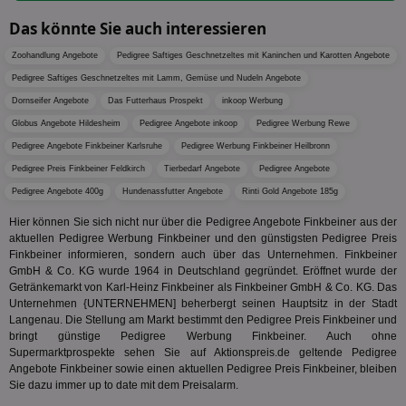
Bid
auf ein
We
enthal
Das könnte Sie auch interessieren
sic
zur Be
Bes
Besuche
Zoohandlung Angebote
Pedigree Saftiges Geschnetzeltes mit Kaninchen und Karotten Angebote
Anz
und
sie
Kampa
Pedigree Saftiges Geschnetzeltes mit Lamm, Gemüse und Nudeln Angebote
für die 
TDCPM
1 Jahr
Die
The Trade Desk Inc.
Analys
Dornseifer Angebote
Das Futterhaus Prospekt
inkoop Werbung
Inf
.adsrvr.org
verwen
der
Globus Angebote Hildesheim
Pedigree Angebote inkoop
Pedigree Werbung Rewe
Web
Wer
Pedigree Angebote Finkbeiner Karlsruhe
Pedigree Werbung Finkbeiner Heilbronn
En
Pedigree Preis Finkbeiner Feldkirch
Tierbedarf Angebote
Pedigree Angebote
mög
Bes
Pedigree Angebote 400g
Hundenassfutter Angebote
Rinti Gold Angebote 185g
ges
Hier können Sie sich nicht nur über die Pedigree Angebote Finkbeiner aus der
uid-bp-36033
.ads.stickyadstv.com
2 Monate
Die
Nut
aktuellen Pedigree Werbung Finkbeiner und den günstigsten Pedigree Preis
Int
Finkbeiner informieren, sondern auch über das Unternehmen. Finkbeiner
Web
GmbH & Co. KG wurde 1964 in Deutschland gegründet. Eröffnet wurde der
ab,
Getränkemarkt von Karl-Heinz Finkbeiner als Finkbeiner GmbH & Co. KG. Das
Wer
dem
Unternehmen {UNTERNEHMEN] beherbergt seinen Hauptsitz in der Stadt
Prä
Langenau. Die Stellung am Markt bestimmt den Pedigree Preis Finkbeiner und
lie
bringt günstige Pedigree Werbung Finkbeiner. Auch ohne
3pi
3 Monate
Leg
Supermarktprospekte sehen Sie auf Aktionspreis.de geltende Pedigree
ID5 Technology Ltd
den
.id5-sync.com
Angebote Finkbeiner sowie einen aktuellen Pedigree Preis Finkbeiner, bleiben
We
Sie dazu immer up to date mit dem Preisalarm.
Dri
Bes