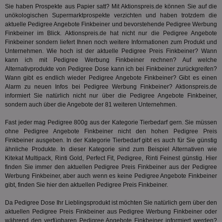
We
Sie haben Prospekte aus Papier satt? Mit Aktionspreis.de können Sie auf die
kön
unökologischen Supermarktprospekte verzichten und haben trotzdem die
Ser
aktuelle Pedigree Angebote Finkbeiner und bevorstehende Pedigree Werbung
Hub
ber
Finkbeiner im Blick. Aktionspreis.de hat nicht nur die Pedigree Angebote
Wer
Finkbeiner sondern liefert Ihnen noch weitere Informationen zum Produkt und
ge
Unternehmen. Wie hoch ist der aktuelle Pedigree Preis Finkbeiner? Wann
kann ich mit Pedigree Werbung Finkbeiner rechnen? Auf welche
PugT
1 Monat
Reg
PubMatic Inc.
ID,
.pubmatic.com
Alternativprodukte von Pedigree Dose kann ich bei Finkbeiner zurückgreifen?
Ben
Wann gibt es endlich wieder Pedigree Angebote Finkbeiner? Gibt es einen
wi
Alarm zu neuen Infos bei Pedigree Werbung Finkbeiner? Aktionspreis.de
Bes
informiert Sie natürlich nicht nur über die Pedigree Angebote Finkbeiner,
ide
We
sondern auch über die Angebote der 81 weiteren Unternehmen.
ver
ver
Fast jeder mag Pedigree 800g aus der Kategorie
Tierbedarf
gern. Sie müssen
Anz
ohne Pedigree Angebote Finkbeiner nicht den hohen Pedigree Preis
IDSYNC
1 Jahr
Die
Verizon
Finkbeiner ausgeben. In der Kategorie
Tierbedarf
gibt es auch für Sie günstig
Inf
Communications Inc.
ähnliche Produkte. In dieser Kategorie sind zum Beispiel Alternativen wie
der
.analytics.yahoo.com
Kitekat Multipack, Rinti Gold, Perfect Fit, Pedigree, Rinti Feinest günstig. Hier
Web
Wer
finden Sie immer den aktuellen Pedigree Preis Finkbeiner aus der Pedigree
En
Werbung Finkbeiner, aber auch wenn es keine Pedigree Angebote Finkbeiner
mög
gibt, finden Sie hier den aktuellen Pedigree Preis Finkbeiner.
Bes
ges
Da Pedigree Dose Ihr Lieblingsprodukt ist möchten Sie natürlich gern über den
TestIfCookieP
1 Jahr 1
Die
Smart AdServer SAS
aktuellen Pedigree Preis Finkbeiner aus Pedigree Werbung Finkbeiner oder
Monat
ve
.smartadserver.com
während den verfügbaren Pedigree Angebote Finkbeiner informiert werden?