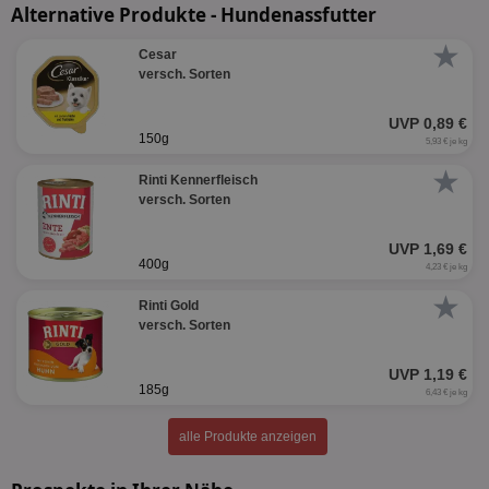
Alternative Produkte - Hundenassfutter
★
Cesar
versch. Sorten
UVP 0,89 €
150g
5,93 € je kg
★
Rinti Kennerfleisch
versch. Sorten
UVP 1,69 €
400g
4,23 € je kg
★
Rinti Gold
versch. Sorten
UVP 1,19 €
185g
6,43 € je kg
alle Produkte anzeigen