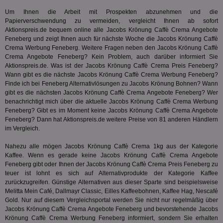
Er
Geräte
zu 
Market
Um Ihnen die Arbeit mit Prospekten abzunehmen und die
Papierverschwendung zu vermeiden, vergleicht Ihnen ab sofort
tuuid
.360yield.com
3 Monate
Die
_ga
1 Jahr 1
Dieser
Google LLC
hau
Aktionspreis.de bequem online alle Jacobs Krönung Caffè Crema Angebote
Monat
ist mit
.aktionspreis.de
bid
Feneberg und zeigt Ihnen auch für nächste Woche die Jacobs Krönung Caffè
Univers
Wer
verknüp
Crema Werbung Feneberg. Weitere Fragen neben den Jacobs Krönung Caffè
Web
eine wi
Crema Angebote Feneberg? Kein Problem, auch darüber informiert Sie
rel
Aktuali
Aktionspreis.de. Was ist der Jacobs Krönung Caffè Crema Preis Feneberg?
am häu
viewer
1 Jahr
Wir
ORTEC B.V.
verwen
Wann gibt es die nächste Jacobs Krönung Caffè Crema Werbung Feneberg?
ve
.optinadserving.com
Analys
Finde ich bei Feneberg Alternativlösungen zu Jacobs Krönung Bohnen? Wann
Bes
Google
gibt es die nächsten Jacobs Krönung Caffè Crema Angebote Feneberg? Wer
Inf
Cookie
un
benachrichtigt mich über die aktuelle Jacobs Krönung Caffè Crema Werbung
verwen
zu 
eindeu
Feneberg? Gibt es im Moment keine Jacobs Krönung Caffè Crema Angebote
zu unt
Feneberg? Dann hat Aktionspreis.de weitere Preise von 81 anderen Händlern
tuuid_lu
.360yield.com
3 Monate
Ent
indem e
Bes
im Vergleich.
generi
Bid
als Cli
Bes
zugewi
Nahezu alle mögen Jacobs Krönung Caffè Crema 1kg aus der Kategorie
Web
ist in j
Kaffee
. Wenn es gerade keine Jacobs Krönung Caffè Crema Angebote
kan
Seiten
Bid
Feneberg gibt oder Ihnen der Jacobs Krönung Caffè Crema Preis Feneberg zu
auf ein
We
enthal
teuer ist lohnt es sich auf Alternativprodukte der Kategorie
Kaffee
sic
zur Be
zurückzugreifen. Günstige Alternativen aus dieser Sparte sind beispielsweise
Bes
Besuche
Anz
Melitta Mein Café, Dallmayr Classic, Eilles Kaffeebohnen, Kaffee Hag, Nescafé
und
sie
Kampa
Gold. Nur auf diesem Vergleichsportal werden Sie nicht nur regelmäßig über
für die 
Jacobs Krönung Caffè Crema Angebote Feneberg und bevorstehende Jacobs
TDCPM
1 Jahr
Die
The Trade Desk Inc.
Analys
Krönung Caffè Crema Werbung Feneberg informiert, sondern Sie erhalten
Inf
.adsrvr.org
verwen