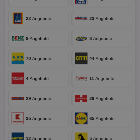
Spr
ein
die
Ben
22
Angebote
23
Angebote
ver
Nor
sic
gen
und
9
Angebote
8
Angebote
ver
die
gut
die
Anm
70
Angebote
44
Angebote
Ben
Sei
CookieScriptConsent
1 Monat
Die
CookieScript
4
Angebote
11
Angebote
Coo
www.aktionspreis.de
ver
Ein
für
spe
29
Angebote
29
Angebote
Ban
Scr
or
fun
35
Angebote
65
Angebote
12
Angebote
5
Angebote