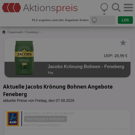
PLZ angeben und alle Angebote finden
/
Supermarkt
/
Feneberg
/ ...
★
UVP: 20,99 €
Jacobs Krönung Bohnen - Feneberg
1kg
Aktuelle Jacobs Krönung Bohnen Angebote
Feneberg
aktuelle Preise von Freitag, den 07.08.2026
letzte Aktion 12,99 € vor 18 Wochen
kein Angebot verfügbar
keine Prognose verfügbar