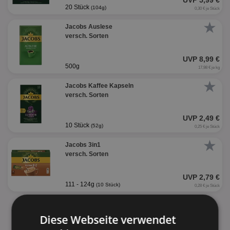
UVP 5,99 €
20 Stück
(104g)
0,30 € je Stück
★
Jacobs Auslese
versch. Sorten
UVP 8,99 €
500g
17,98 € je kg
★
Jacobs Kaffee Kapseln
versch. Sorten
UVP 2,49 €
10 Stück
(52g)
0,25 € je Stück
★
Jacobs 3in1
versch. Sorten
UVP 2,79 €
111 - 124g
(10 Stück)
0,28 € je Stück
alle Produkte anzeigen
Diese Webseite verwendet