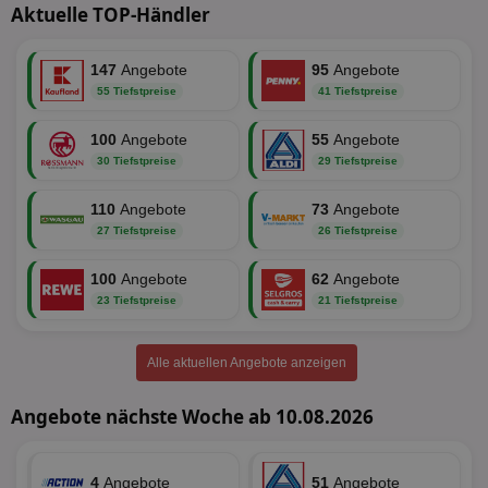
Aktuelle TOP-Händler
Unklassifizierte
147
Angebote
95
Angebote
55 Tiefstpreise
41 Tiefstpreise
100
Angebote
55
Angebote
30 Tiefstpreise
29 Tiefstpreise
Unbedingt erforderlich
Performance
110
Targeting
Angebote
Funktionalität
Unklassifizierte
73
Angebote
27 Tiefstpreise
26 Tiefstpreise
Unbedingt erforderliche Cookies ermöglichen
wesentliche Kernfunktionen der Website wie die
100
Angebote
62
Angebote
Benutzeranmeldung und die Kontoverwaltung.
Ohne die unbedingt erforderlichen Cookies kann die
23 Tiefstpreise
21 Tiefstpreise
Website nicht ordnungsgemäß verwendet werden.
Name
Provider
/
Domäne
Ablaufdatum
Be
Alle aktuellen Angebote anzeigen
identifier
aktionspreis.de
1 Jahr
Log
Angebote nächste Woche ab 10.08.2026
securitytoken
aktionspreis.de
1 Jahr
Log
PHPSESSID
Session
Coo
PHP.net
An
www.aktionspreis.de
wir
4
Angebote
51
Angebote