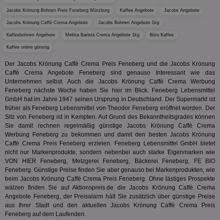
über d
Wer
uid-bp-23329
.ads.stickyadstv.com
2 Monate
des Nut
Jacobs Krönung Bohnen Preis Feneberg Würzburg
Kaffee Angebote
Jacobs Angebote
Website
wfivefivec
1 Jahr 1
Die
Roku Inc.
i
1 Jahr
OpenX
welche
Jacobs Krönung Caffè Crema Angebote
Jacobs Bohnen Angebote 1kg
Monat
Reg
.w55c.net
.openx.net
gelese
ber
Kaffeebohnen Angebote
Melitta Barista Crema Angebote 1kg
Büro Kaffee
We
uid-bp-951
.ads.stickyadstv.com
2 Monate
fw_ts
.optinadserving.com
1 Jahr
Dieses
Kaffee online günstig
verwen
KADUSERCOOKIE
1 Jahr
Die
PubMatic Inc.
receive-
.criteo.com
1 Jahr
Effekti
Reg
.pubmatic.com
cookie-
Der Jacobs Krönung Caffè Crema Preis Feneberg und die Jacobs Krönung
Leistu
ber
deprecation
Werbe
Caffè Crema Angebote Feneberg sind genauso Interessant wie das
We
zu ver
Unternehmen selbst. Auch die Jacobs Krönung Caffè Crema Werbung
APC
.doubleclick.net
6 Monate
die auf
A3
1 Jahr
Anz
Yahoo! Inc.
Feneberg nächste Woche haben Sie hier im Blick. Feneberg Lebensmittel
verbrac
Ya
.yahoo.com
GmbH hat im Jahre 1947 seinen Ursprung in Deutschland. Der Supermarkt ist
Nutzer
wird, d
früher als Feneberg Lebensmittel von Theodor Feneberg eröffnet worden. Der
tt_viewer
12 Monate 4
Tea
Teads B.V.
bestim
Sitz von Feneberg ist in Kempten. Auf Grund des Bekanntheitsgrades können
Tage
Coo
.teads.tv
geklick
auf
Sie damit rechnen regelmäßig günstige Jacobs Krönung Caffè Crema
hilft be
Web
Optimi
Werbung Feneberg zu bekommen und damit den besten Jacobs Krönung
Vid
Anzei
Caffè Crema Preis Feneberg erzielen. Feneberg Lebensmittel GmbH bietet
per
und d
nicht nur Markenprodukte, sondern nebenbei auch starke Eigenmarken wie
Verstä
adx_ts
1 Jahr
Die
ORTEC B.V.
VON HIER Feneberg, Metzgerei Feneberg, Bäckerei Feneberg, FE BIO
Nutzer
sic
.optinadserving.com
Feneberg. Günstige Preise finden Sie aber genauso bei Markenprodukten, wie
Wer
pi
1 Tag
Dieses 
TradeTracker
beim Jacobs Krönung Caffè Crema Preis Feneberg. Ohne lästiges Prospekte
Web
der Er
.pubmatic.com
wälzen finden Sie auf Aktionspreis.de die Jacobs Krönung Caffè Crema
Inform
digitalAudience
1 Jahr
Dig
Social Audience B.V.
das Nu
Angebote Feneberg, der Preisalarm hält Sie zusätzlich über günstige Preise
Coo
.target.digitalaudience.io
auf Web
aus Ihrer Stadt und den aktuellen Jacobs Krönung Caffè Crema Preis
dig
verfolg
Feneberg auf dem Laufenden.
Onl
Besuch