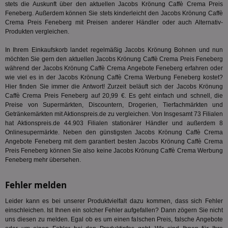
der
stets die Auskunft über den aktuellen Jacobs Krönung Caffè Crema Preis
Web
Feneberg. Außerdem können Sie stets kinderleicht den Jacobs Krönung Caffè
Wer
Crema Preis Feneberg mit Preisen anderer Händler oder auch Alternativ-
En
Produkten vergleichen.
mög
Bes
ges
In Ihrem Einkaufskorb landet regelmäßig Jacobs Krönung Bohnen und nun
möchten Sie gern den aktuellen Jacobs Krönung Caffè Crema Preis Feneberg
uid-bp-36033
.ads.stickyadstv.com
2 Monate
Die
Nut
während der Jacobs Krönung Caffè Crema Angebote Feneberg erfahren oder
Int
wie viel es in der Jacobs Krönung Caffè Crema Werbung Feneberg kostet?
Web
Hier finden Sie immer die Antwort! Zurzeit beläuft sich der Jacobs Krönung
ab,
Caffè Crema Preis Feneberg auf 20,99 €. Es geht einfach und schnell, die
Wer
dem
Preise von Supermärkten, Discountern, Drogerien, Tierfachmärkten und
Prä
Getränkemärkten mit Aktionspreis.de zu vergleichen. Von Insgesamt 73 Filialen
lie
hat Aktionspreis.de 44.903 Filialen stationärer Händler und außerdem 8
Onlinesupermärkte. Neben den günstigsten Jacobs Krönung Caffè Crema
3pi
3 Monate
Leg
ID5 Technology Ltd
den
.id5-sync.com
Angebote Feneberg mit dem garantiert besten Jacobs Krönung Caffè Crema
We
Preis Feneberg können Sie also keine Jacobs Krönung Caffè Crema Werbung
Dri
Feneberg mehr übersehen.
Bes
We
kön
Ser
Fehler melden
Hub
ber
Leider kann es bei unserer Produktvielfalt dazu kommen, dass sich Fehler
Wer
einschleichen. Ist Ihnen ein solcher Fehler aufgefallen? Dann zögern Sie nicht
ge
uns diesen zu melden. Egal ob es um einen falschen Preis, falsche Angebote
PugT
1 Monat
Reg
PubMatic Inc.