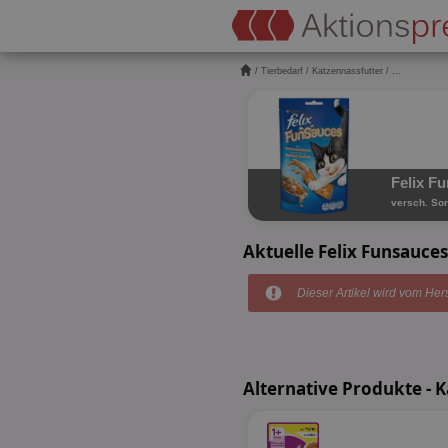
/
Tierbedarf
/
Katzennassfutter
/ ...
Felix F
versch. Sor
Aktuelle Felix Funsauce
Dieser Artikel wird vom Hers
Alternative Produkte - 