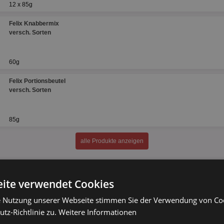
12 x 85g
Felix Knabbermix
versch. Sorten
60g
Felix Portionsbeutel
versch. Sorten
85g
alle Produkte anzeigen
ite verwendet Cookies
vom Hersteller produziert. Es sind nicht zwangsläufig alle Felix Funsauces Ang
e Sorten bei allen Händlern verfügbar.
e Nutzung unserer Webseite stimmen Sie der Verwendung von C
ind 75g
tz-Richtlinie zu.
Weitere Informationen
Meeresfrüchten 75g