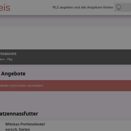
PLZ angeben und alle Angebote finden
unsauces
ten - 75g
s Angebote
teller nicht mehr vertrieben.
Katzennassfutter
Whiskas Portionsbeutel
versch. Sorten