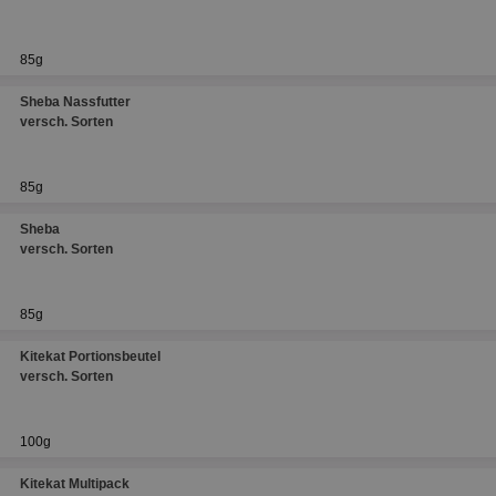
85g
Sheba Nassfutter
versch. Sorten
85g
Sheba
versch. Sorten
85g
Kitekat Portionsbeutel
versch. Sorten
100g
Kitekat Multipack