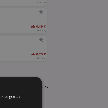
4,70 € je kg
★
ab 0,89 €
14,83 € je kg
★
ab 0,29 €
3,41 € je kg
ebote bzw. Felix Funsauces Preis für
ookies gemäß