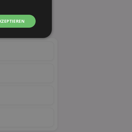
KZEPTIEREN
Unklassifizierte
zierte
meldung und die
wendet werden.