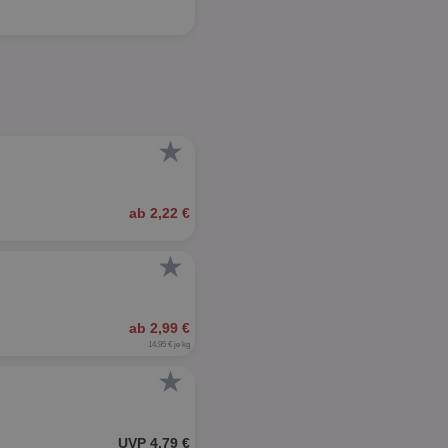
★
ab 2,22 €
★
ab 2,99 €
14,95 € je kg
★
UVP 4,79 €