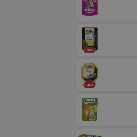
48%
36%