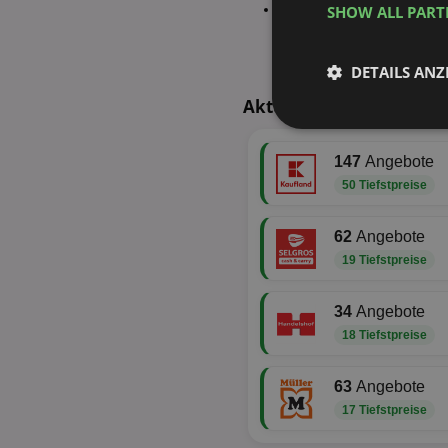
Felix Funsauces gegrillter Tru
SHOW ALL PAR
DETAILS ANZ
Aktuelle TOP-Händler
Unbedingt
erforderlich
147
Angebote
50 Tiefstpreise
62
Angebote
19 Tiefstpreise
Unbed
34
Angebote
Unbedingt erforderli
18 Tiefstpreise
Kontoverwaltung. Oh
Name
63
Angebote
identifier
17 Tiefstpreise
securitytoken