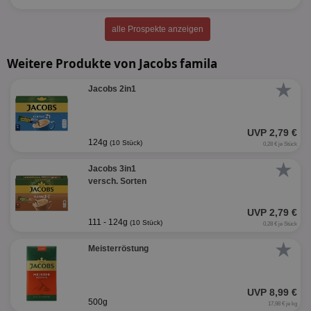
alle Prospekte anzeigen
Weitere Produkte von Jacobs famila
★
Jacobs 2in1
UVP 2,79 €
124g
(10 Stück)
0,28 € je Stück
★
Jacobs 3in1
versch. Sorten
UVP 2,79 €
111 - 124g
(10 Stück)
0,28 € je Stück
★
Meisterröstung
UVP 8,99 €
500g
17,98 € je kg