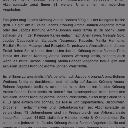
Web
Aktionspreis.de zeigt Ihnen 81 weitere Unternehmen mit möglichen
ab,
Angeboten.
Wer
dem
Prä
Fast jeder mag Jacobs Krönung Aroma-Bohnen 500g aus der Kategorie
Kaffee
lie
gern. Es gibt aktuell keine Jacobs Krönung Aroma-Bohnen Angebote famila
oder der Jacobs Krönung Aroma-Bohnen Preis famila ist zu hoch? Dann
3pi
3 Monate
Leg
ID5 Technology Ltd
schauen Sie in der Kategorie
Kaffee
einfach nach Alternativen. Nescafé Gold,
den
.id5-sync.com
We
Jacobs Cappucchino, Starbucks Nespresso Kapseln, Melitta Harmonie,
Dri
Röstfein Rondo Melange sind Beispiele für preiswerte Alternativen. In diesem
Bes
Protal finden Sie nicht nur den besten Jacobs Krönung Aroma-Bohnen Preis
We
famila der Jacobs Krönung Aroma-Bohnen Werbung famila, sondern auch
kön
Ser
wenn es keine Jacobs Krönung Aroma-Bohnen Angebote famila gibt den
Hub
aktuellen Jacobs Krönung Aroma-Bohnen Preis famila.
ber
Wer
ge
Es ist Ihnen zu umständlich, Werbehefte nach Jacobs Krönung Aroma-Bohnen
Werbung famila zu durchforsten und mühselig auf Jacobs Krönung Aroma-
PugT
1 Monat
Reg
PubMatic Inc.
Bohnen Angebote famila zu achten, um stets den besten Jacobs Krönung
ID,
.pubmatic.com
Aroma-Bohnen Preis famila zu finden? Nur Aktionspreis.de bietet Ihnen den
Ben
wi
aktuellen Jacobs Krönung Aroma-Bohnen Preis famila, dieser liegt aktuell bei x
Bes
€. Es geht einfach und schnell, die Preise von Supermärkten, Discountern,
ide
Drogerien, Tierfachmärkten und Getränkemärkten mit Aktionspreis.de zu
We
ver
vergleichen. 73 Unternehmen sind im Preisvergleich von Aktionspreis.de
ver
inbegriffen, davon 44.903 stationäre Händler sowie 8 Onlinehändler. Sie
Anz
sehen also jederzeit die Jacobs Krönung Aroma-Bohnen Angebote famila und