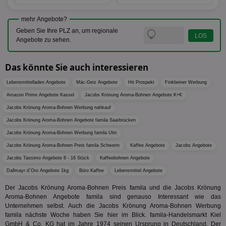
We
zu ver
APC
.doubleclick.net
6 Monate
die auf
A3
1 Jahr
Anz
Yahoo! Inc.
mehr Angebote?
verbrac
Ya
.yahoo.com
Nutzer
Geben Sie Ihre PLZ an, um regionale
wird, d
tt_viewer
12 Monate 4
Tea
Teads B.V.
Angebote zu sehen.
bestim
Tage
Coo
.teads.tv
geklick
auf
hilft be
Web
Optimi
Das könnte Sie auch interessieren
Vid
Anzei
per
und d
Lebensmittelladen Angebote
Mäc-Geiz Angebote
Hit Prospekt
Finkbeiner Werbung
Verstä
adx_ts
1 Jahr
Die
ORTEC B.V.
Nutzer
sic
Amazon Prime Angebote Kassel
Jacobs Krönung Aroma-Bohnen Angebote K+K
.optinadserving.com
Wer
pi
1 Tag
Dieses 
TradeTracker
Jacobs Krönung Aroma-Bohnen Werbung nahkauf
Web
der Er
.pubmatic.com
Inform
Jacobs Krönung Aroma-Bohnen Angebote famila Saarbrücken
digitalAudience
1 Jahr
Dig
Social Audience B.V.
das Nu
Coo
.target.digitalaudience.io
Jacobs Krönung Aroma-Bohnen Werbung famila Ulm
auf Web
dig
verfolg
Onl
Jacobs Krönung Aroma-Bohnen Preis famila Schwerin
Kaffee Angebote
Jacobs Angebote
Besuch
Er
Geräte
Jacobs Tassimo Angebote 8 - 16 Stück
Kaffeebohnen Angebote
zu 
Market
Dallmayr d´Oro Angebote 1kg
Büro Kaffee
Lebensmittel Angebote
tuuid
.360yield.com
3 Monate
Die
_ga
1 Jahr 1
Dieser
Google LLC
hau
Monat
ist mit
.aktionspreis.de
Der Jacobs Krönung Aroma-Bohnen Preis famila und die Jacobs Krönung
bid
Univers
Wer
Aroma-Bohnen Angebote famila sind genauso Interessant wie das
verknüp
Web
eine wi
Unternehmen selbst. Auch die Jacobs Krönung Aroma-Bohnen Werbung
rel
Aktuali
famila nächste Woche haben Sie hier im Blick. famila-Handelsmarkt Kiel
am häu
GmbH & Co. KG hat im Jahre 1974 seinen Ursprung in Deutschland. Der
viewer
1 Jahr
Wir
ORTEC B.V.