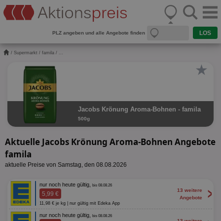
PLZ angeben und alle Angebote finden
/
Supermarkt
/
famila
/ ...
★
Jacobs Krönung Aroma-Bohnen - famila
500g
Aktuelle Jacobs Krönung Aroma-Bohnen Angebote
famila
aktuelle Preise von Samstag, den 08.08.2026
nur noch heute gültig,
bis 08.08.26
>
13 weitere
5,99 €
Angebote
11,98 € je kg | nur gültig mit Edeka App
nur noch heute gültig,
bis 08.08.26
13 weitere