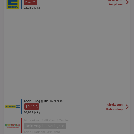
>
6,49 €
Angebote
12,98 € je kg
noch 1 Tag gültig,
bis 09.08.26
>
direkt zum
10,49 €
Onlineshop
20,98 € je kg
letzte Aktion 7,49 € vor 7 Wochen
kein Angebot verfügbar
keine Prognose verfügbar