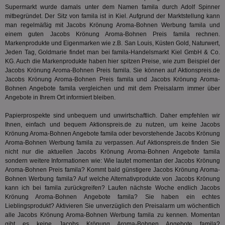
verwen
ve
.optinadserving.com
Supermarkt wurde damals unter dem Namen famila durch Adolf Spinner
Analys
Bes
Google
mitbegründet. Der Sitz von famila ist in Kiel. Aufgrund der Marktstellung kann
Inf
Cookie
man regelmäßig mit Jacobs Krönung Aroma-Bohnen Werbung famila und
un
verwen
zu 
einem guten Jacobs Krönung Aroma-Bohnen Preis famila rechnen.
eindeu
zu unt
Markenprodukte und Eigenmarken wie z.B. San Louis, Küsten Gold, Naturwert,
tuuid_lu
.360yield.com
3 Monate
Ent
indem e
Jeden Tag, Goldmarie findet man bei famila-Handelsmarkt Kiel GmbH & Co.
Bes
generi
KG. Auch die Markenprodukte haben hier spitzen Preise, wie zum Beispiel der
Bid
als Cli
Bes
Jacobs Krönung Aroma-Bohnen Preis famila. Sie können auf Aktionspreis.de
zugewi
Web
ist in j
Jacobs Krönung Aroma-Bohnen Preis famila und Jacobs Krönung Aroma-
kan
Seiten
Bohnen Angebote famila vergleichen und mit dem Preisalarm immer über
Bid
auf ein
We
Angebote in Ihrem Ort informiert bleiben.
enthal
sic
zur Be
Bes
Besuche
Papierprospekte sind unbequem und unwirtschaftlich. Daher empfehlen wir
Anz
und
Ihnen, einfach und bequem Aktionspreis.de zu nutzen, um keine Jacobs
sie
Kampa
Krönung Aroma-Bohnen Angebote famila oder bevorstehende Jacobs Krönung
für die 
TDCPM
1 Jahr
Die
The Trade Desk Inc.
Analys
Aroma-Bohnen Werbung famila zu verpassen. Auf Aktionspreis.de finden Sie
Inf
.adsrvr.org
verwen
nicht nur die aktuellen Jacobs Krönung Aroma-Bohnen Angebote famila
der
sondern weitere Informationen wie: Wie lautet momentan der Jacobs Krönung
Web
Wer
Aroma-Bohnen Preis famila? Kommt bald günstigere Jacobs Krönung Aroma-
En
Bohnen Werbung famila? Auf welche Alternativprodukte von Jacobs Krönung
mög
kann ich bei famila zurückgreifen? Laufen nächste Woche endlich Jacobs
Bes
ges
Krönung Aroma-Bohnen Angebote famila? Sie haben ein echtes
Lieblingsprodukt? Aktivieren Sie unverzüglich den Preisalarm um wöchentlich
uid-bp-36033
.ads.stickyadstv.com
2 Monate
Die
alle Jacobs Krönung Aroma-Bohnen Werbung famila zu kennen. Momentan
Nut
gibt es keine Jacobs Krönung Aroma-Bohnen Angebote famila?
Int