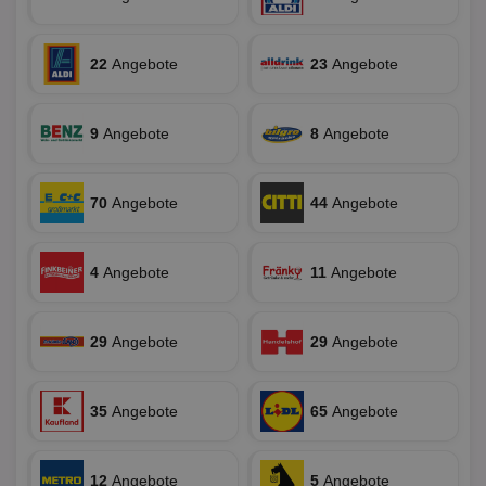
Ben
ver
Nor
sic
22
Angebote
23
Angebote
gen
und
ver
die
gut
9
Angebote
8
Angebote
die
Anm
Ben
Sei
70
Angebote
44
Angebote
CookieScriptConsent
1 Monat
Die
CookieScript
Coo
www.aktionspreis.de
ver
Ein
4
Angebote
11
Angebote
für
spe
Ban
Scr
29
Angebote
29
Angebote
or
fun
35
Angebote
65
Angebote
Name
Provider
Provider
/
Domäne
/
Ablaufdatum
Beschre
Name
Ablaufdatum
Beschreib
Domäne
12
Angebote
5
Angebote