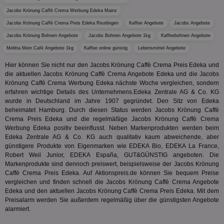
wfivefivec
1 Jahr 1
Die
Roku Inc.
i
1 Jahr
OpenX
welche
Monat
Reg
.w55c.net
.openx.net
Jacobs Krönung Caffè Crema Werbung Edeka Mainz
gelese
ber
We
Jacobs Krönung Caffè Crema Preis Edeka Reutlingen
Kaffee Angebote
Jacobs Angebote
uid-bp-951
.ads.stickyadstv.com
2 Monate
fw_ts
.optinadserving.com
1 Jahr
Dieses
verwen
Jacobs Krönung Bohnen Angebote
KADUSERCOOKIE
Jacobs Bohnen Angebote 1kg
Kaffeebohnen Angebote
1 Jahr
Die
PubMatic Inc.
receive-
.criteo.com
1 Jahr
Effekti
Reg
.pubmatic.com
cookie-
Leistu
Melitta Mein Café Angebote 1kg
Kaffee online günstig
Lebensmittel Angebote
ber
deprecation
Werbe
We
zu ver
Hier können Sie nicht nur den Jacobs Krönung Caffè Crema Preis Edeka und
APC
.doubleclick.net
6 Monate
die auf
A3
1 Jahr
Anz
Yahoo! Inc.
die aktuellen Jacobs Krönung Caffè Crema Angebote Edeka und die Jacobs
verbrac
Ya
.yahoo.com
Krönung Caffè Crema Werbung Edeka nächste Woche vergleichen, sondern
Nutzer
wird, d
erfahren wichtige Details des Unternehmens.Edeka Zentrale AG & Co. KG
tt_viewer
12 Monate 4
Tea
Teads B.V.
bestim
wurde in Deutschland im Jahre 1907 gegründet. Den Sitz von Edeka
Tage
Coo
.teads.tv
geklick
auf
beheimatet Hamburg. Durch diesen Status werden Jacobs Krönung Caffè
hilft be
Web
Optimi
Crema Preis Edeka und die regelmäßige Jacobs Krönung Caffè Crema
Vid
Anzei
Werbung Edeka positiv beeinflusst. Neben Markenprodukten werden beim
per
und d
Edeka Zentrale AG & Co. KG auch qualitativ kaum abweichende, aber
Verstä
adx_ts
1 Jahr
Die
ORTEC B.V.
günstigere Produkte von Eigenmarken wie EDEKA Bio, EDEKA La France,
Nutzer
sic
.optinadserving.com
Robert Weil Junior, EDEKA España, GUT&GÜNSTIG angeboten. Die
Wer
pi
1 Tag
Dieses 
TradeTracker
Markenprodukte sind dennoch preiswert, beispielsweise der Jacobs Krönung
Web
der Er
.pubmatic.com
Caffè Crema Preis Edeka. Auf Aktionspreis.de können Sie bequem Preise
Inform
digitalAudience
1 Jahr
Dig
Social Audience B.V.
das Nu
vergleichen und finden schnell die Jacobs Krönung Caffè Crema Angebote
Coo
.target.digitalaudience.io
auf Web
Edeka und den aktuellen Jacobs Krönung Caffè Crema Preis Edeka. Mit dem
dig
verfolg
Preisalarm werden Sie außerdem regelmäßig über die günstigsten Angebote
Onl
Besuch
Er
alarmiert.
Geräte
zu 
Market