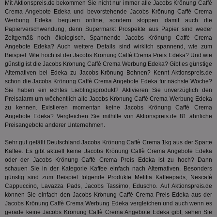
Mit Aktionspreis.de bekommen Sie nicht nur immer alle Jacobs Krönung Caffè
tuuid
.360yield.com
3 Monate
Die
_ga
1 Jahr 1
Dieser
Google LLC
hau
Crema Angebote Edeka und bevorstehende Jacobs Krönung Caffè Crema
Monat
ist mit
.aktionspreis.de
bid
Werbung Edeka bequem online, sondern stoppen damit auch die
Univers
Wer
verknüp
Papierverschwendung, denn Supermarkt Prospekte aus Papier sind weder
Web
eine wi
Zeitgemäß noch ökologisch. Spannende Jacobs Krönung Caffè Crema
rel
Aktuali
Angebote Edeka? Auch weitere Details sind wirklich spannend, wie zum
am häu
viewer
1 Jahr
Wir
ORTEC B.V.
verwen
Beispiel: Wie hoch ist der Jacobs Krönung Caffè Crema Preis Edeka? Und wie
ve
.optinadserving.com
Analys
günstig ist die Jacobs Krönung Caffè Crema Werbung Edeka? Gibt es günstige
Bes
Google
Alternativen bei Edeka zu Jacobs Krönung Bohnen? Kennt Aktionspreis.de
Inf
Cookie
un
schon die Jacobs Krönung Caffè Crema Angebote Edeka für nächste Woche?
verwen
zu 
eindeu
Sie haben ein echtes Lieblingsprodukt? Aktivieren Sie unverzüglich den
zu unt
Preisalarm um wöchentlich alle Jacobs Krönung Caffè Crema Werbung Edeka
tuuid_lu
.360yield.com
3 Monate
Ent
indem e
Bes
zu kennen. Existieren momentan keine Jacobs Krönung Caffè Crema
generi
Bid
als Cli
Angebote Edeka? Vergleichen Sie mithilfe von Aktionspreis.de 81 ähnliche
Bes
zugewi
Preisangebote anderer Unternehmen.
Web
ist in j
kan
Seiten
Bid
Sehr gut gefällt Deutschland Jacobs Krönung Caffè Crema 1kg aus der Sparte
auf ein
We
enthal
Kaffee
. Es gibt aktuell keine Jacobs Krönung Caffè Crema Angebote Edeka
sic
zur Be
oder der Jacobs Krönung Caffè Crema Preis Edeka ist zu hoch? Dann
Bes
Besuche
Anz
schauen Sie in der Kategorie
Kaffee
einfach nach Alternativen. Besonders
und
sie
Kampa
günstig sind zum Beispiel folgende Produkte Melitta Kaffeepads, Nescafé
für die 
Cappuccino, Lavazza Pads, Jacobs Tassimo, Eduscho. Auf Aktionspreis.de
TDCPM
1 Jahr
Die
The Trade Desk Inc.
Analys
können Sie einfach den Jacobs Krönung Caffè Crema Preis Edeka aus der
Inf
.adsrvr.org
verwen
der
Jacobs Krönung Caffè Crema Werbung Edeka vergleichen und auch wenn es
Web
gerade keine Jacobs Krönung Caffè Crema Angebote Edeka gibt, sehen Sie
Wer