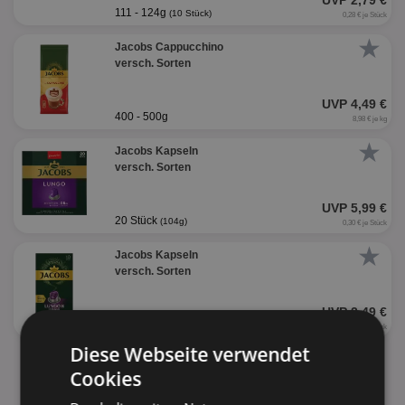
UVP 2,79 €
111 - 124g
(10 Stück)
0,28 € je Stück
★
Jacobs Cappucchino
versch. Sorten
UVP 4,49 €
400 - 500g
8,98 € je kg
★
Jacobs Kapseln
versch. Sorten
UVP 5,99 €
20 Stück
(104g)
0,30 € je Stück
★
Jacobs Kapseln
versch. Sorten
UVP 2,49 €
10 Stück
(52g)
0,25 € je Stück
Diese Webseite verwendet
alle Produkte anzeigen
Cookies