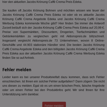
hier den aktuellen Jacobs Krönung Caffè Crema Preis Edeka.
En
mög
Bes
Sie kaufen oft Jacobs Krönung Bohnen und möchten wissen wie teuer der
ges
Jacobs Krönung Caffè Crema Preis Edeka ist oder ob es aktuelle Jacobs
Krönung Caffè Crema Angebote Edeka und Jacobs Krönung Caffè Crema
uid-bp-36033
.ads.stickyadstv.com
2 Monate
Die
Nut
Werbung Edeka kommende Woche gibt? Hier finden Sie immer die Antwort!
Int
Zurzeit beläuft sich der Jacobs Krönung Caffè Crema Preis Edeka auf 20,99 €.
Web
Preise von Supermärkten, Discountern, Drogerien, Tierfachmärkten und
ab,
Getränkemärkten zu vergleichen geht mit Aktionspreis.de blitzschnell.
Wer
dem
Insgesamt vergleicht Aktionspreis.de 73 Unternehmen, wovon 8 Online-
Prä
Geschäfte und 44.903 stationäre Händler sind. Die besten Jacobs Krönung
lie
Caffè Crema Angebote Edeka und den billigsten Jacobs Krönung Caffè Crema
Preis Edeka aus der aktuellen Jacobs Krönung Caffè Crema Werbung Edeka
3pi
3 Monate
Leg
ID5 Technology Ltd
den
.id5-sync.com
finden Sie so auf Anhieb.
We
Dri
Bes
Fehler melden
We
kön
Ser
Leider kann es bei unserer Produktvielfalt dazu kommen, dass sich Fehler
Hub
einschleichen. Ist Ihnen ein solcher Fehler aufgefallen? Dann zögern Sie nicht
ber
uns diesen zu melden. Egal ob es um einen falschen Preis, falsche Angebote
Wer
oder um einen Fehler bei den Produktinfos geht. Wir sind Ihnen für Ihre
ge
Unterstützung sehr dankbar.
PugT
1 Monat
Reg
PubMatic Inc.
ID,
.pubmatic.com
Ben
Fehler melden