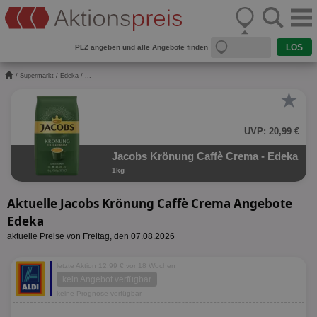
PLZ angeben und alle Angebote finden
/
Supermarkt
/
Edeka
/ ...
★
UVP: 20,99 €
Jacobs Krönung Caffè Crema - Edeka
1kg
Aktuelle Jacobs Krönung Caffè Crema Angebote
Edeka
aktuelle Preise von Freitag, den 07.08.2026
letzte Aktion 12,99 € vor 18 Wochen
kein Angebot verfügbar
keine Prognose verfügbar