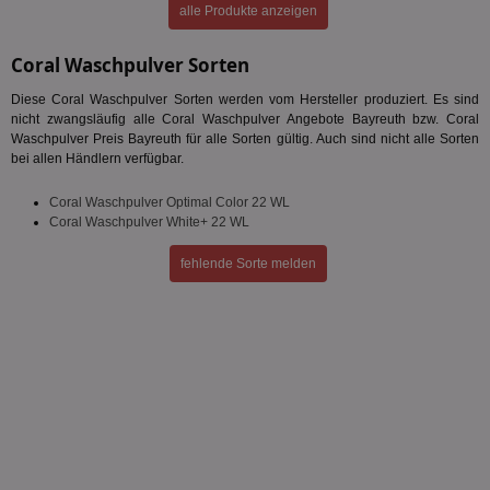
alle Produkte anzeigen
Targeting
Funktionalität
Coral Waschpulver Sorten
Diese Coral Waschpulver Sorten werden vom Hersteller produziert. Es sind
nicht zwangsläufig alle Coral Waschpulver Angebote Bayreuth bzw. Coral
Unklassifizierte
Waschpulver Preis Bayreuth für alle Sorten gültig. Auch sind nicht alle Sorten
bei allen Händlern verfügbar.
Coral Waschpulver Optimal Color 22 WL
Coral Waschpulver White+ 22 WL
fehlende Sorte melden
Unbedingt erforderlich
Performance
Targeting
Funktionalität
Unklassifizierte
Unbedingt erforderliche Cookies ermöglichen
wesentliche Kernfunktionen der Website wie die
Benutzeranmeldung und die Kontoverwaltung.
Ohne die unbedingt erforderlichen Cookies kann die
Website nicht ordnungsgemäß verwendet werden.
Name
Provider
/
Domäne
Ablaufdatum
Be
identifier
aktionspreis.de
1 Jahr
Log