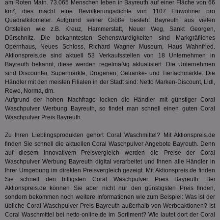
zur Be
am Roten Main. 73.065 Menschen leben in Bayreuth auf einer Fläche von 66
Bes
Besuche
km², dies macht eine Bevölkerungsdichte von 1107 Einwohner pro
Anz
und
sie
Quadratkilometer. Aufgrund seiner Größe besteht Bayreuth aus vielen
Kampa
für die 
Ortsteilen wie z.B. Kreuz, Hammerstatt, Neuer Weg, Sankt Georgen,
TDCPM
1 Jahr
Die
The Trade Desk Inc.
Analys
Dürschnitz. Die bekanntesten Sehenswürdigkeiten sind Markgräfliches
Inf
.adsrvr.org
verwen
Opernhaus, Neues Schloss, Richard Wagner Museum, Haus Wahnfried.
der
Web
Aktionspreis.de sind aktuell 53 Verkaufsstellen von 18 Unternehmen in
Wer
Bayreuth bekannt, diese werden regelmäßig aktualisiert. Die Unternehmen
En
sind Discounter, Supermärkte, Drogerien, Getränke- und Tierfachmärkte. Die
mög
Bes
Händler mit den meisten Filialen in der Stadt sind: Netto Marken-Discount, Lidl,
ges
Rewe, Norma, dm.
Aufgrund der hohen Nachfrage locken die Händler mit günstiger Coral
uid-bp-36033
.ads.stickyadstv.com
2 Monate
Die
Waschpulver Werbung Bayreuth, so findet man schnell einen guten Coral
Nut
Int
Waschpulver Preis Bayreuth.
Web
ab,
Zu Ihren Lieblingsprodukten gehört Coral Waschmittel? Mit Aktionspreis.de
Wer
dem
finden Sie schnell die aktuellen Coral Waschpulver Angebote Bayreuth. Denn
Prä
auf diesem innovativem Preisvergleich werden die Preise der Coral
lie
Waschpulver Werbung Bayreuth digital verarbeitet und Ihnen alle Händler in
Ihrer Umgebung im direkten Preisvergleich gezeigt. Mit Aktionspreis.de finden
3pi
3 Monate
Leg
ID5 Technology Ltd
den
.id5-sync.com
Sie schnell den billigsten Coral Waschpulver Preis Bayreuth. Bei
We
Aktionspreis.de können Sie aber nicht nur den günstigsten Preis finden,
Dri
sondern bekommen noch weitere Informationen wie zum Beispiel: Was ist der
Bes
übliche Coral Waschpulver Preis Bayreuth außerhalb von Werbeaktionen? Ist
We
kön
Coral Waschmittel bei
netto-online.de
im Sortiment? Wie lautet dort der Coral