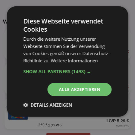
Diese Webseite verwendet
Weitere Produkte von Coral
Cookies
★
Coral Waschmittel
Durch die weitere Nutzung unserer
versch. Sorten
Webseite stimmen Sie der Verwendung
ab 3,99 €
von Cookies gemäß unserer Datenschutz-
25%
1,15l
(23 WL)
0,17 € je WL
Richtlinie zu.
Weitere Informationen
★
Coral Magic Wash
SHOW ALL PARTNERS
(1498) →
versch. Sorten
ab 2,89 €
ALLE AKZEPTIEREN
55%
840ml
(21 WL)
3,44 € je Liter
★
Coral Caps
DETAILS ANZEIGEN
versch. Sorten
Unbedingt
Performance
UVP 5,29 €
erforderlich
259,5g
(15 WL)
0,29 € je WL