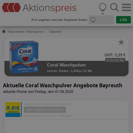
PLZ angeben und alle Angebote finden
/
Waschmittel
/
Waschpulver
/
...
/ Bayreuth
★
UVP: 5,29 €
0,26 € je WL
Coral Waschpulver
versch. Sorten - 1,43kg / 22 WL
Aktuelle Coral Waschpulver Angebote Bayreuth
aktuelle Preise von Freitag, den 07.08.2026
letzte Aktion 3,99 € vor 9 Wochen
kein Angebot verfügbar
nächste Aktion in ca. 4 - 5 Wochen