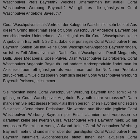
Ser
Waschpulver Preis Bayreuth? Welches Unternehmen hat aktuell Coral
Hub
Waschpulver Werbung Bayreuth? Wo gibt es die günstigsten Coral
ber
Wer
Waschpulver Angebote Bayreuth?
ge
Coral Waschpulver ist als Vertreter der Kategorie
Waschmittel
sehr beliebt. Aus
PugT
1 Monat
Reg
PubMatic Inc.
diesem Grund findet man sehr oft Coral Waschpulver Angebote Bayreuth bei
ID,
.pubmatic.com
Ben
verschiedenster Unternehmen. Aktuell gibt es für Coral Waschpulver keine
wi
Angebote in Bayreuth. 5,29 € ist dabei der günstigste Coral Waschpulver Preis
Bes
Bayreuth. Sollten Sie mal keine Coral Waschpulver Angebote Bayreuth finden,
ide
We
so ist es Zeit Alternativen wie Dash, Coral Waschpulver, Persil Megaperls,
ver
Dalli
, Spee Megaperls, Spee Pulver, Dash Waschpulver zu probieren. Coral
ver
Waschpulver Angebote Bayreuth und andere Markenprodukte findet man im
Anz
Aktionszeitraum oft günstiger als wenn man auf die No-Name Produkte
IDSYNC
1 Jahr
Die
Verizon
zurückgreift. Um Geld zu sparen lohnt sich dieser Coral Waschpulver Werbung
Inf
Communications Inc.
Bayreuth Preisvergleich immer.
der
.analytics.yahoo.com
Web
Sie möchten keine Coral Waschpulver Werbung Bayreuth und somit keine
Wer
En
günstigen Coral Waschpulver Angebote Bayreuth mehr verpassen? Dann
mög
markieren Sie jetzt dieses Produkt als Ihren persönlichen Favoriten und setzen
Bes
Sie anschließend einen Preisalarm. Sie werden nun über alle jegliche Coral
ges
Waschpulver Werbung Bayreuth per Email alarmiert und verpassen so
TestIfCookieP
1 Jahr 1
Die
Smart AdServer SAS
garantiert keine preiswerten Coral Waschpulver Preis Bayreuth mehr. So mit
Monat
ve
.smartadserver.com
verpassen Sie mit nur wenig Aufwand keine Coral Waschpulver Werbung
Wer
Bayreuth mehr und sind immer über den günstigsten Coral Waschpulver Preis
Web
rel
Bayreuth informiert. Aktionspreis.de bietet Ihnen den aktuellen Coral