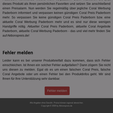
UID
1 Monat
Die
Full Circle Studies Inc.
dieses Produkt als Ihren persönlichen Favoriten und setzen Sie anschließend
ein
.ads.stickyadstv.com
einen Preisalarm. Nun werden Sie regelmäßig über jegliche Coral Werbung
mas
Paderborn informiert und verpassen keinen günstigen Coral Preis Paderborn
Ben
mehr. So verpassen Sie keine günstigen Coral Preis Paderborn bzw. eine
Dat
der
aktuelle Coral Werbung Paderborn mehr und es sind nur diese wenigen
kön
Handgriffe nötig. Aktueller Coral Preis Paderborn, aktuelle Coral Angebote
Ber
Paderborn, aktuelle Coral Werbung Paderborn - das und viel mehr finden Sie
ges
auf Aktionspreis.de!
test_cookie
15 Minuten
Die
Google LLC
Dou
.doubleclick.net
Goo
fes
Fehler melden
Bro
Bes
unt
Leider kann es bei unserer Produktvielfalt dazu kommen, dass sich Fehler
einschleichen. Ist Ihnen ein solcher Fehler aufgefallen? Dann zögern Sie nicht
anj
3 Monate
Die
Xandr Inc.
uns diesen zu melden. Egal ob es um einen falschen Coral Preis, falsche
Dat
.adnxs.com
Coral Angebote oder um einen Fehler bei den Produktinfos geht. Wir sind
ein
Ap
Ihnen für Ihre Unterstützung sehr dankbar.
syn
app_ts
1 Jahr
Wir
ORTEC B.V.
Fehler melden
ve
.optinadserving.com
Re
anz
Alle Angaben ohne Gewähr. Preise können regional abweichen.
Copyright © 2026 by Aktionspreis.de
bito
1 Jahr
Die
Comcast Corporation
Reg
.bidr.io
Produkt-ID: 584