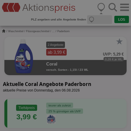
PLZ angeben und alle Angebote finden
/
Waschmittel
/
Flüssigwaschmittel
/
...
/ Paderborn
★
2 Angebote
ab 3,99 €
UVP: 5,29 €
0,26 € je WL
Coral
versch. Sorten - 1,15l / 23 WL
Aktuelle Coral Angebote Paderborn
aktuelle Preise von Donnerstag, den 06.08.2026
teurer als zuletzt
Tiefstpreis
25 % günstiger als UVP
3,99 €