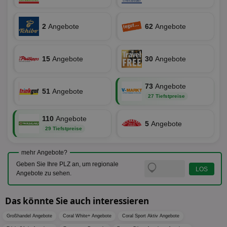
Monat
ve
.smartadserver.com
Wer
Web
rel
2
Angebote
62
Angebote
KRTBCOOKIE_80
3 Monate
Die
PubMatic, Inc.
We
.pubmatic.com
um 
15
Angebote
30
Angebote
Onl
Kam
ind
ide
73
Angebote
Nut
51
Angebote
int
27 Tiefstpreise
ein
ang
kan
110
Angebote
Anz
5
Angebote
29 Tiefstpreise
und
und
We
wer
mehr Angebote?
Anz
Geben Sie Ihre PLZ an, um regionale
Ben
Angebote zu sehen.
demdex
6 Monate
Mit
Adobe Inc.
Ad
.demdex.net
gr
Das könnte Sie auch interessieren
wie
ID-
Seg
Großhandel Angebote
Coral White+ Angebote
Coral Sport Aktiv Angebote
Mod