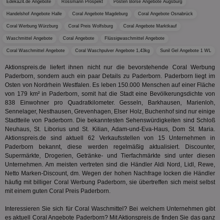
Edeka24.de Angebote
Rossmann Prospekt
Posten Börse Angebote Augsburg
Ber
aus
Handelshof Angebote Halle
Coral Angebote Magdeburg
Coral Angebote Osnabrück
bitoIsSecure
1 Jahr
Prä
Comcast Corporation
Coral Werbung Würzburg
Coral Preis Wolfsburg
Coral Angebote Marktkauf
rel
.bidr.io
Wer
Waschmittel Angebote
Coral Angebote
Flüssigwaschmittel Angebote
vo
Dri
Coral Waschmittel Angebote
Coral Waschpulver Angebote 1,43kg
Sunil Gel Angebote 1 WL
ber
Wer
Aktionspreis.de liefert ihnen nicht nur die bevorstehende Coral Werbung
Geb
Paderborn, sondern auch ein paar Details zu Paderborn. Paderborn liegt im
Osten von Nordrhein Westfalen. Es leben 150.000 Menschen auf einer Fläche
matchfreewheel
.w55c.net
1 Monat
Die
ver
von 179 km² in Paderborn, somit hat die Stadt eine Bevölkerungsdichte von
Nu
838 Einwohner pro Quadratkilometer. Gesseln, Barkhausen, Marienloh,
Int
Sennelager, Nesthausen, Grevenhagen, Elser Holz, Buchenhof sind nur einige
ver
Stadtteile von Paderborn. Die bekanntesten Sehenswürdigkeiten sind Schloß
Koo
Anz
Neuhaus, St. Liborius und St. Kilian, Adam-und-Eva-Haus, Dom St. Maria.
Nut
Aktionspreis.de sind aktuell 62 Verkaufsstellen von 15 Unternehmen in
mög
Paderborn bekannt, diese werden regelmäßig aktualisiert. Discounter,
Ver
Rel
Supermärkte, Drogerien, Getränke- und Tierfachmärkte sind unter diesen
Unternehmen. Am meisten vertreten sind die Händler Aldi Nord, Lidl, Rewe,
CMPRO
3 Monate
Die
Casale Media Inc.
Netto Marken-Discount, dm. Wegen der hohen Nachfrage locken die Händler
We
.casalemedia.com
häufig mit billiger Coral Werbung Paderborn, sie übertreffen sich meist selbst
der
die
mit einem guten Coral Preis Paderborn.
ha
Interessieren Sie sich für Coral Waschmittel? Bei welchem Unternehmen gibt
DSID
1 Stunde
Die
Google LLC
es aktuell Coral Angebote Paderborn? Mit Aktionspreis.de finden Sie das ganz
Ihr
.doubleclick.net