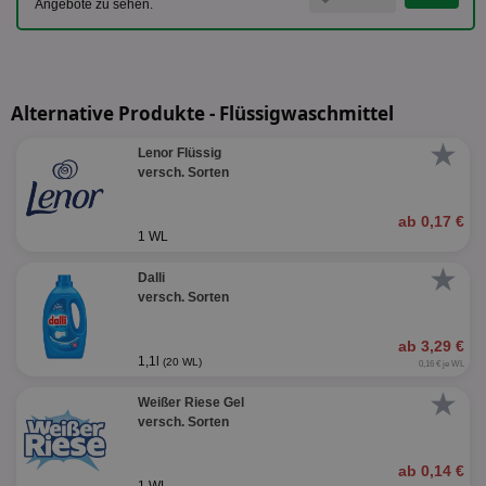
Angebote zu sehen.
Alternative Produkte - Flüssigwaschmittel
★
Lenor Flüssig
versch. Sorten
ab 0,17 €
1 WL
★
Dalli
versch. Sorten
ab 3,29 €
1,1l
(20 WL)
0,16 € je WL
★
Weißer Riese Gel
versch. Sorten
ab 0,14 €