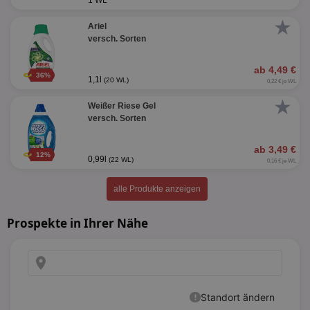
1 WL
★
Ariel
versch. Sorten
ab 4,49 €
36%
1,1l
(20 WL)
0,22 € je WL
★
Weißer Riese Gel
versch. Sorten
ab 3,49 €
12%
0,99l
(22 WL)
0,16 € je WL
alle Produkte anzeigen
Prospekte in Ihrer Nähe