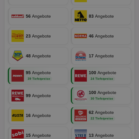
Dri
Bes
We
kön
56
Angebote
83
Angebote
Ser
Hub
ber
Wer
ge
23
Angebote
46
Angebote
PugT
1 Monat
Reg
PubMatic Inc.
ID,
.pubmatic.com
Ben
48
Angebote
17
Angebote
wi
Bes
ide
We
95
Angebote
100
Angebote
ver
ver
39 Tiefstpreise
24 Tiefstpreise
Anz
IDSYNC
1 Jahr
Die
100
Angebote
Verizon
99
Angebote
Inf
Communications Inc.
30 Tiefstpreise
der
.analytics.yahoo.com
Web
Wer
62
Angebote
En
16
Angebote
mög
22 Tiefstpreise
Bes
ges
15
Angebote
13
Angebote
TestIfCookieP
1 Jahr 1
Die
Smart AdServer SAS