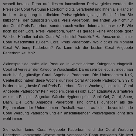
Ben
schnell heraus. Denn auf diesem innovativem Preisvergleich werden die
not
Preise der Coral Werbung Paderborn digital verarbeitet und Ihnen alle Händler
geh
in Ihrer Umgebung im direkten Preisvergleich gezeigt. Somit finden Sie
ein
blitzschnell den günstigsten Coral Preis Paderborn. Hier finden Sie nicht nur
MRM_UID
StickyADS.tv
2 Monate
Die
den Coral Preis Paderborn sondern auch weitere Informationen wie z.B. Wie
.ads.stickyadstv.com
un
hoch ist der Coral Preis Paderborn, wenn es gerade keine Angebote gibt?
ver
Welcher Händler hat die Coral Waschmittel Produkte? Hat
Amazon.de
immer
Inf
Nut
Coral Waschmittel zu dem Coral Preis Paderborn? Wo gibt es im Moment
Int
Coral Werbung Paderborn? Wo kann ich die besten Coral Angebote
Web
Paderborn kaufen?
ab,
Anz
Aktionspreis.de hatte alle Produkte in verschiedene Kategorien eingeteilt.
CMPS
3 Monate
Die
Casale Media Inc.
Coral ist Vertreter der Kategorie
Waschmittel
. Da es sehr beliebt ist findet man
We
.casalemedia.com
auch häufig günstige Coral Angebote Paderborn. Die Unternehmen K+K,
der
die
Centershop haben diese Woche günstige Coral Angebote Paderborn. 3,99 €
ha
ist der bislang beste Coral Preis Paderborn. Diese Woche gibt es keine Coral
Angebote Paderborn? Kein Problem, denn es gibt auch adäquate Alternativen
IDE
1 Jahr
Die
Google LLC
wie zum Beispiel: Sagrotan Wäsche-Hygienespüler, Sunil Gel, Coral, Spee,
Dou
.doubleclick.net
ent
Dash
. Die Coral Angebote Paderborn sind oftmals günstiger als die
dar
Eigenmarken der Unternehmen. Deshalb warten auf eine bevorstehende
End
Coral Werbung Paderborn und ein anschließender Preisvergleich lohnt sich
nut
die
wohl immer.
mög
Bes
Sie wollen keine Coral Angebote Paderborn und die Coral Werbung
ges
Paderborn kommende Woche mehr verpassen? Dann markieren Sie jetzt