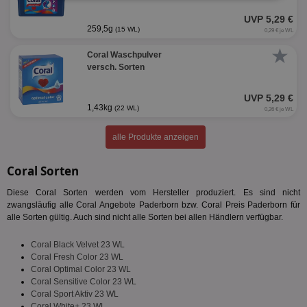
erforderlich
UVP 5,29 €
259,5g
(15 WL)
0,29 € je WL
★
Coral Waschpulver
Targeting
Funktionalität
versch. Sorten
UVP 5,29 €
1,43kg
(22 WL)
0,26 € je WL
Unklassifizierte
alle Produkte anzeigen
Coral Sorten
Diese Coral Sorten werden vom Hersteller produziert. Es sind nicht
zwangsläufig alle Coral Angebote Paderborn bzw. Coral Preis Paderborn für
Unbedingt erforderlich
Performance
alle Sorten gültig. Auch sind nicht alle Sorten bei allen Händlern verfügbar.
Targeting
Funktionalität
Unklassifizierte
Coral Black Velvet 23 WL
Unbedingt erforderliche Cookies ermöglichen
Coral Fresh Color 23 WL
wesentliche Kernfunktionen der Website wie die
Coral Optimal Color 23 WL
Benutzeranmeldung und die Kontoverwaltung.
Coral Sensitive Color 23 WL
Ohne die unbedingt erforderlichen Cookies kann die
Coral Sport Aktiv 23 WL
Website nicht ordnungsgemäß verwendet werden.
Coral White+ 23 WL