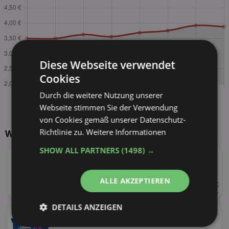
Diese Webseite verwendet
Cookies
Durch die weitere Nutzung unserer
Webseite stimmen Sie der Verwendung
von Cookies gemäß unserer Datenschutz-
Richtlinie zu.
Weitere Informationen
Weitere Produkte von Coral
★
SHOW ALL PARTNERS
(1498) →
Coral Magic Wash
versch. Sorten
ALLE AKZEPTIEREN
ab 2,89 €
55%
840ml
(21 WL)
3,44 € je Liter
DETAILS ANZEIGEN
★
Coral Caps
versch. Sorten
Unbedingt
Performance