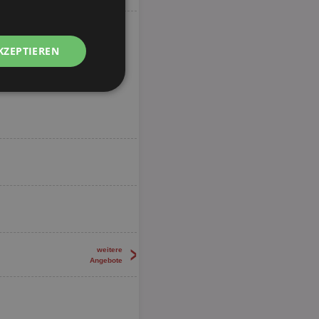
KZEPTIEREN
Unklassifizierte
zierte
meldung und die
wendet werden.
>
weitere
Angebote