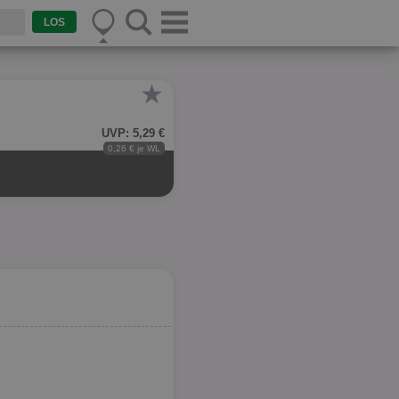
★
UVP: 5,29 €
0,26 € je WL