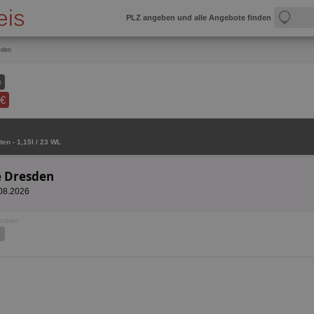
PLZ angeben und alle Angebote finden
sden
e
 €
ten - 1,15l / 23 WL
e Dresden
.08.2026
Wochen