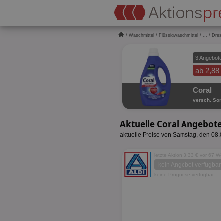
/
Waschmittel
/
Flüssigwaschmittel
/
...
/ Dre
3 Angebot
ab 2,88
Coral
versch. Sor
Aktuelle Coral Angebot
aktuelle Preise von Samstag, den 08
letzte Aktion 3,33 € vor 67 
kein Angebot verfügbar
keine Prognose verfügbar