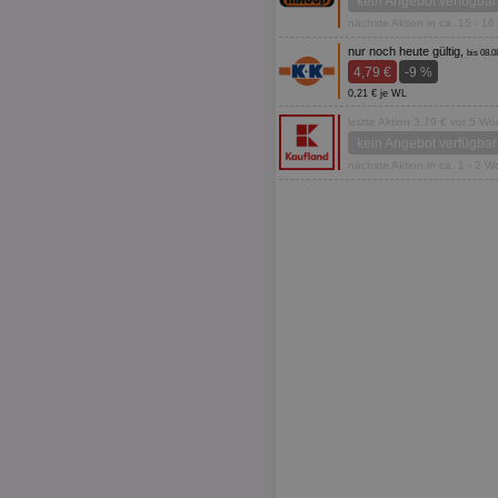
kein Angebot verfügbar
nächste Aktion in ca. 15 - 1
nur noch heute gültig,
bis 08.0
4,79 €
-9 %
0,21 € je WL
letzte Aktion 3,79 € vor 5 W
kein Angebot verfügbar
nächste Aktion in ca. 1 - 2 