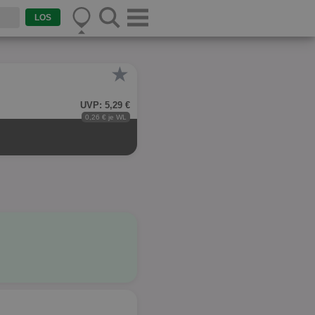
★
UVP: 5,29 €
0,26 € je WL