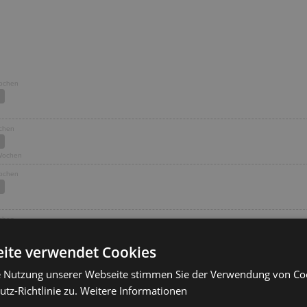
Wochen
ochen
 Wochen
Wochen
ochen
ite verwendet Cookies
Wochen
e Nutzung unserer Webseite stimmen Sie der Verwendung von C
tz-Richtlinie zu.
Weitere Informationen
Wochen