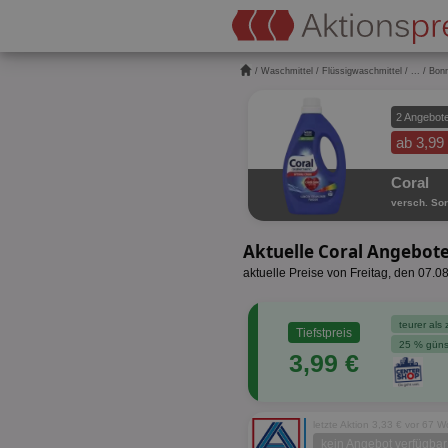
/
Waschmittel
/
Flüssigwaschmittel
/
...
/ Bon
2 Angebot
ab 3,99
Coral
versch. Sor
Aktuelle Coral Angebot
aktuelle Preise von Freitag, den 07.0
teurer als 
Tiefstpreis
25 % güns
3,99 €
letzte Aktion 3,33 € vor 67 
kein Angebot verfügbar