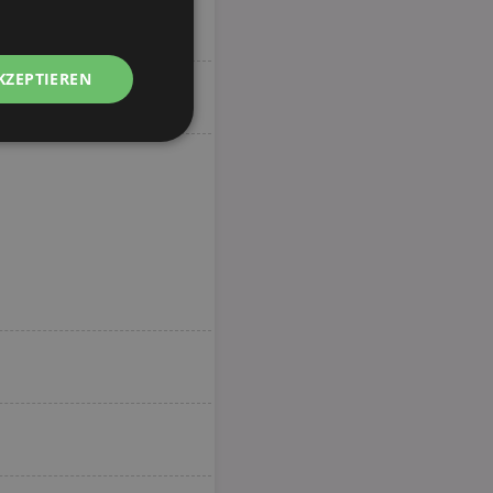
KZEPTIEREN
Unklassifizierte
zierte
meldung und die
wendet werden.