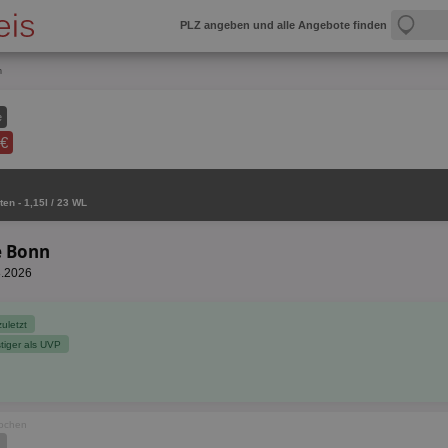
PLZ angeben und alle Angebote finden
n
e
 €
ten - 1,15l / 23 WL
e Bonn
8.2026
zuletzt
tiger als UVP
Wochen