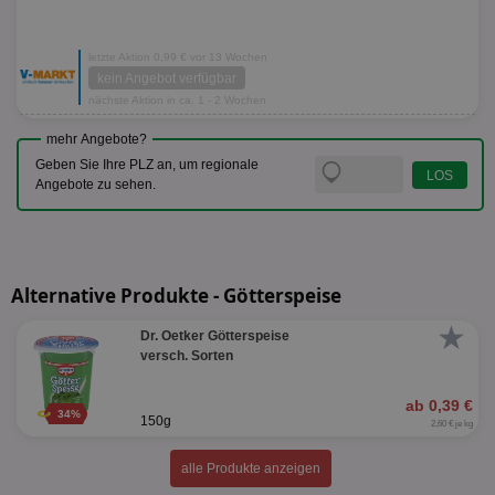
letzte Aktion 0,99 € vor 13 Wochen
kein Angebot verfügbar
nächste Aktion in ca. 1 - 2 Wochen
mehr Angebote?
Geben Sie Ihre PLZ an, um regionale
Angebote zu sehen.
Alternative Produkte - Götterspeise
★
Dr. Oetker Götterspeise
versch. Sorten
ab 0,39 €
34%
150g
2,60 € je kg
alle Produkte anzeigen