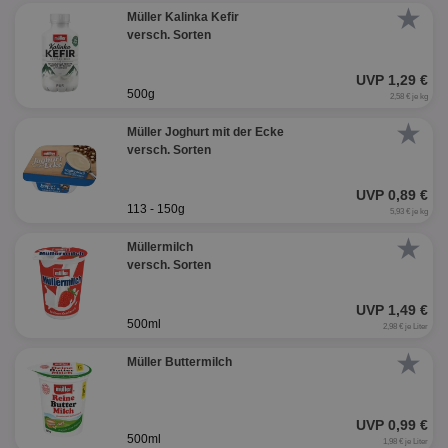
★
Müller Kalinka Kefir
versch. Sorten
UVP 1,29 €
500g
2,58 € je kg
★
Müller Joghurt mit der Ecke
versch. Sorten
UVP 0,89 €
113 - 150g
5,93 € je kg
★
Müllermilch
versch. Sorten
UVP 1,49 €
500ml
2,98 € je Liter
★
Müller Buttermilch
UVP 0,99 €
500ml
1,98 € je Liter