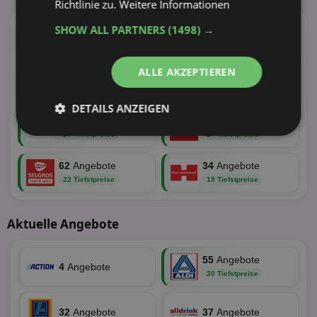
Richtlinie zu.
Weitere Informationen
SHOW ALL PARTNERS
(1498) →
95
Angebote
55
Angebote
38 Tiefstpreise
30 Tiefstpreise
ALLE AKZEPTIEREN
100
Angebote
110
Angebote
30 Tiefstpreise
29 Tiefstpreise
DETAILS ANZEIGEN
73
Angebote
100
Angebote
27 Tiefstpreise
24 Tiefstpreise
Unbedingt
Performance
erforderlich
62
Angebote
34
Angebote
22 Tiefstpreise
19 Tiefstpreise
Targeting
Funktionalität
Aktuelle Angebote
Unklassifizierte
55
Angebote
4
Angebote
30 Tiefstpreise
32
Angebote
37
Angebote