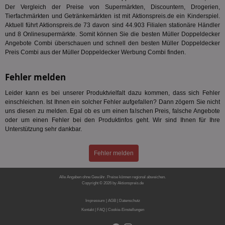
und
Der Vergleich der Preise von Supermärkten, Discountern, Drogerien,
und
Tierfachmärkten und Getränkemärkten ist mit Aktionspreis.de ein Kinderspiel.
We
wer
Aktuell führt Aktionspreis.de 73 davon sind 44.903 Filialen stationäre Händler
Anz
und 8 Onlinesupermärkte. Somit können Sie die besten Müller Doppeldecker
Ben
Angebote Combi überschauen und schnell den besten Müller Doppeldecker
Preis Combi aus der Müller Doppeldecker Werbung Combi finden.
demdex
6 Monate
Mit
Adobe Inc.
Ad
.demdex.net
gr
wie
Fehler melden
ID-
Seg
Leider kann es bei unserer Produktvielfalt dazu kommen, dass sich Fehler
Mod
Ber
einschleichen. Ist Ihnen ein solcher Fehler aufgefallen? Dann zögern Sie nicht
aus
uns diesen zu melden. Egal ob es um einen falschen Preis, falsche Angebote
oder um einen Fehler bei den Produktinfos geht. Wir sind Ihnen für Ihre
bitoIsSecure
1 Jahr
Prä
Comcast Corporation
Unterstützung sehr dankbar.
rel
.bidr.io
Wer
vo
Dri
Fehler melden
ber
Wer
Geb
Alle Angaben ohne Gewähr. Preise können regional abweichen.
Copyright © 2026 by Aktionspreis.de
matchfreewheel
.w55c.net
1 Monat
Die
Produkt-ID: 397
ver
Nu
Impressum
|
AGB
|
Datenschutz
Int
Kontakt
|
FAQ
|
Cookie-Einstellungen
ver
Koo