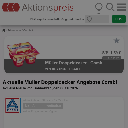
PLZ angeben und alle Angebote finden
/
Discounter
/
Combi
/ ...
★
UVP: 1,59 €
3,18 € je kg
Müller Doppeldecker - Combi
versch. Sorten - 4 x 125g
Aktuelle Müller Doppeldecker Angebote Combi
aktuelle Preise von Donnerstag, den 06.08.2026
letzte Aktion 0,99 € vor 17 Wochen
kein Angebot verfügbar
keine Prognose verfügbar