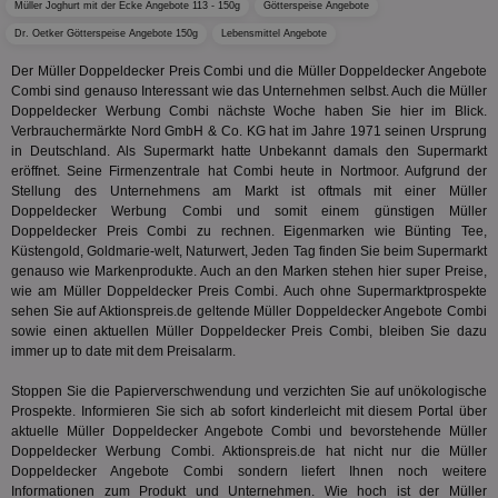
Müller Joghurt mit der Ecke Angebote 113 - 150g
Götterspeise Angebote
uid-bp-36033
.ads.stickyadstv.com
2 Monate
Die
Nut
Dr. Oetker Götterspeise Angebote 150g
Lebensmittel Angebote
Int
Web
Der Müller Doppeldecker Preis Combi und die Müller Doppeldecker Angebote
ab,
Combi sind genauso Interessant wie das Unternehmen selbst. Auch die Müller
Wer
dem
Doppeldecker Werbung Combi nächste Woche haben Sie hier im Blick.
Prä
Verbrauchermärkte Nord GmbH & Co. KG hat im Jahre 1971 seinen Ursprung
lie
in Deutschland. Als Supermarkt hatte Unbekannt damals den Supermarkt
eröffnet. Seine Firmenzentrale hat Combi heute in Nortmoor. Aufgrund der
3pi
3 Monate
Leg
ID5 Technology Ltd
den
.id5-sync.com
Stellung des Unternehmens am Markt ist oftmals mit einer Müller
We
Doppeldecker Werbung Combi und somit einem günstigen Müller
Dri
Doppeldecker Preis Combi zu rechnen. Eigenmarken wie Bünting Tee,
Bes
We
Küstengold, Goldmarie-welt, Naturwert, Jeden Tag finden Sie beim Supermarkt
kön
genauso wie Markenprodukte. Auch an den Marken stehen hier super Preise,
Ser
wie am Müller Doppeldecker Preis Combi. Auch ohne Supermarktprospekte
Hub
sehen Sie auf Aktionspreis.de geltende Müller Doppeldecker Angebote Combi
ber
Wer
sowie einen aktuellen Müller Doppeldecker Preis Combi, bleiben Sie dazu
ge
immer up to date mit dem Preisalarm.
PugT
1 Monat
Reg
PubMatic Inc.
Stoppen Sie die Papierverschwendung und verzichten Sie auf unökologische
ID,
.pubmatic.com
Ben
Prospekte. Informieren Sie sich ab sofort kinderleicht mit diesem Portal über
wi
aktuelle Müller Doppeldecker Angebote Combi und bevorstehende Müller
Bes
Doppeldecker Werbung Combi. Aktionspreis.de hat nicht nur die Müller
ide
We
Doppeldecker Angebote Combi sondern liefert Ihnen noch weitere
ver
Informationen zum Produkt und Unternehmen. Wie hoch ist der Müller