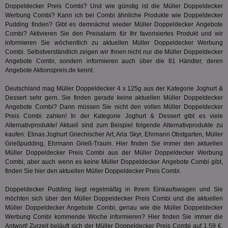
ver
Doppeldecker Preis Combi? Und wie günstig ist die Müller Doppeldecker
Anz
Werbung Combi? Kann ich bei Combi ähnliche Produkte wie Doppeldecker
IDSYNC
1 Jahr
Die
Verizon
Pudding finden? Gibt es demnächst wieder Müller Doppeldecker Angebote
Inf
Communications Inc.
Combi? Aktivieren Sie den Preisalarm für Ihr favorisiertes Produkt und wir
der
.analytics.yahoo.com
informieren Sie wöchentlich zu aktuellen Müller Doppeldecker Werbung
Web
Wer
Combi. Selbstverständlich zeigen wir Ihnen nicht nur die Müller Doppeldecker
En
Angebote Combi, sondern informieren auch über die 81 Händler, deren
mög
Angebote Aktionspreis.de kennt.
Bes
ges
Deutschland mag Müller Doppeldecker 4 x 125g aus der Kategorie
Joghurt &
TestIfCookieP
1 Jahr 1
Die
Smart AdServer SAS
Dessert
sehr gern. Sie finden gerade keine aktuellen Müller Doppeldecker
Monat
ve
.smartadserver.com
Angebote Combi? Dann müssen Sie nicht den vollen Müller Doppeldecker
Wer
Preis Combi zahlen! In der Kategorie
Joghurt & Dessert
gibt es viele
Web
rel
Alternativprodukte! Aktuell sind zum Beispiel folgende Alternativprodukte zu
kaufen: Elinas Joghurt Griechischer Art, Arla Skyr, Ehrmann Obstgarten, Müller
KRTBCOOKIE_80
3 Monate
Die
PubMatic, Inc.
Grießpudding, Ehrmann Grieß-Traum. Hier finden Sie immer den aktuellen
We
.pubmatic.com
um 
Müller Doppeldecker Preis Combi aus der Müller Doppeldecker Werbung
Onl
Combi, aber auch wenn es keine Müller Doppeldecker Angebote Combi gibt,
Kam
finden Sie hier den aktuellen Müller Doppeldecker Preis Combi.
ind
ide
Nut
Doppeldecker Pudding liegt regelmäßig in Ihrem Einkaufswagen und Sie
int
möchten sich über den Müller Doppeldecker Preis Combi und die aktuellen
ein
Müller Doppeldecker Angebote Combi, genau wie die Müller Doppeldecker
ang
kan
Werbung Combi kommende Woche informieren? Hier finden Sie immer die
Anz
Antwort! Zurzeit beläuft sich der Müller Doppeldecker Preis Combi auf 1,59 €.