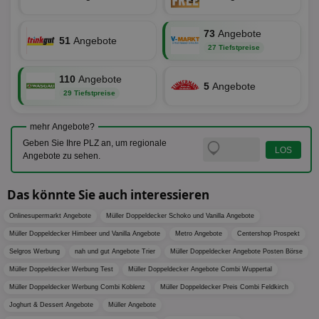
eine wi
rel
Aktuali
am häu
viewer
1 Jahr
Wir
ORTEC B.V.
verwen
73
Angebote
ve
.optinadserving.com
51
Angebote
Analys
Bes
27 Tiefstpreise
Google
Inf
Cookie
un
verwen
zu 
110
Angebote
eindeu
5
Angebote
zu unt
29 Tiefstpreise
tuuid_lu
.360yield.com
3 Monate
Ent
indem e
Bes
generi
Bid
als Cli
mehr Angebote?
Bes
zugewi
Web
ist in j
Geben Sie Ihre PLZ an, um regionale
kan
Seiten
Angebote zu sehen.
Bid
auf ein
We
enthal
sic
zur Be
Bes
Besuche
Das könnte Sie auch interessieren
Anz
und
sie
Kampa
Onlinesupermarkt Angebote
Müller Doppeldecker Schoko und Vanilla Angebote
für die 
TDCPM
1 Jahr
Die
The Trade Desk Inc.
Analys
Müller Doppeldecker Himbeer und Vanilla Angebote
Metro Angebote
Centershop Prospekt
Inf
.adsrvr.org
verwen
der
Selgros Werbung
nah und gut Angebote Trier
Müller Doppeldecker Angebote Posten Börse
Web
Wer
Müller Doppeldecker Werbung Test
Müller Doppeldecker Angebote Combi Wuppertal
En
Müller Doppeldecker Werbung Combi Koblenz
Müller Doppeldecker Preis Combi Feldkirch
mög
Bes
Joghurt & Dessert Angebote
Müller Angebote
ges