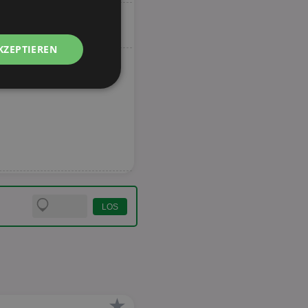
KZEPTIEREN
Unklassifizierte
zierte
meldung und die
wendet werden.
★