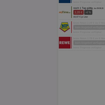
keine Prognose verfügbar
noch 1 Tag gültig,
bis 09.08.26
3,35 €
-4 %
44,67 € je Liter
letzte Aktion 2,29 € vor 3 W
kein Angebot verfügbar
keine Prognose verfügbar
letzte Aktion 2,79 € vor 8 W
kein Angebot verfügbar
keine Prognose verfügbar