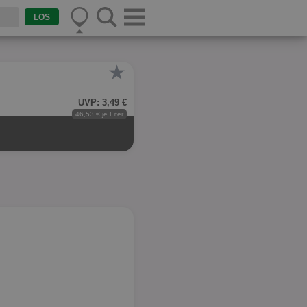
★
UVP: 3,49 €
46,53 € je Liter