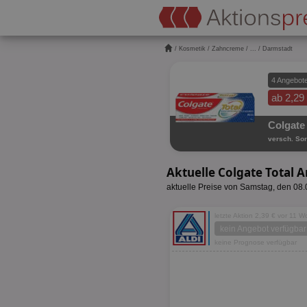
/
Kosmetik
/
Zahncreme
/
...
/ Darmstadt
4 Angebot
ab 2,29
Colgate 
versch. Sor
Aktuelle Colgate Total
aktuelle Preise von Samstag, den 08
letzte Aktion 2,39 € vor 11 
kein Angebot verfügbar
keine Prognose verfügbar