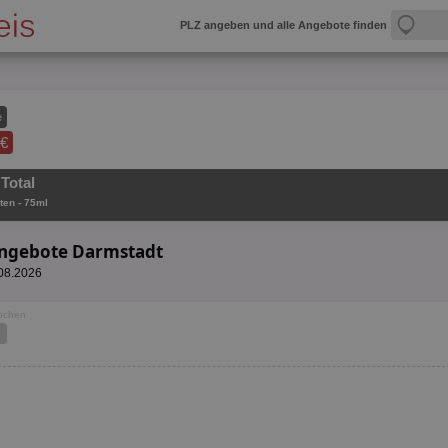
PLZ angeben und alle Angebote finden
e
 €
Total
ten - 75ml
 Angebote Darmstadt
.08.2026
Wochen