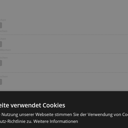
ochen
Wochen
ochen
5 Wochen
Wochen
Wochen
Wochen
ite verwendet Cookies
e Nutzung unserer Webseite stimmen Sie der Verwendung von C
ochen
tz-Richtlinie zu.
Weitere Informationen
Wochen