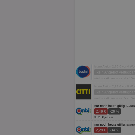
letzte Aktion 2,79 € vor 4 W
kein Angebot verfügbar
nächste Aktion in ca. 4 - 5 
letzte Aktion 2,79 € vor 8 W
kein Angebot verfügbar
nächste Aktion in ca. 5 - 6 
nur noch heute gültig,
bis 08.0
2,49 €
-29 %
33,20 € je Liter
nur noch heute gültig,
bis 08.0
2,29 €
-34 %