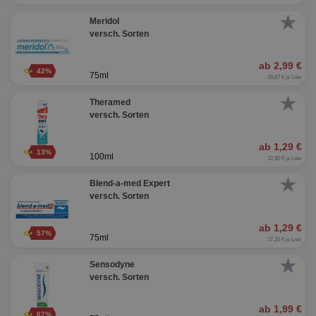
★
Meridol
versch. Sorten
ab 2,99 €
42%
75ml
39,87 € je Liter
★
Theramed
versch. Sorten
ab 1,29 €
13%
100ml
12,90 € je Liter
★
Blend-a-med Expert
versch. Sorten
ab 1,29 €
57%
75ml
17,20 € je Liter
★
Sensodyne
versch. Sorten
ab 1,99 €
67%