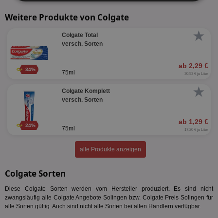
Unbedingt
Performance
erforderlich
Weitere Produkte von Colgate
★
Colgate Total
versch. Sorten
Targeting
Funktionalität
ab 2,29 €
34%
75ml
30,53 € je Liter
Unklassifizierte
★
Colgate Komplett
versch. Sorten
ab 1,29 €
24%
75ml
17,20 € je Liter
alle Produkte anzeigen
Unbedingt erforderlich
Performance
Targeting
Funktionalität
Unklassifizierte
Colgate Sorten
Unbedingt erforderliche Cookies ermöglichen
Diese Colgate Sorten werden vom Hersteller produziert. Es sind nicht
wesentliche Kernfunktionen der Website wie die
zwangsläufig alle Colgate Angebote Solingen bzw. Colgate Preis Solingen für
Benutzeranmeldung und die Kontoverwaltung.
alle Sorten gültig. Auch sind nicht alle Sorten bei allen Händlern verfügbar.
Ohne die unbedingt erforderlichen Cookies kann die
Website nicht ordnungsgemäß verwendet werden.