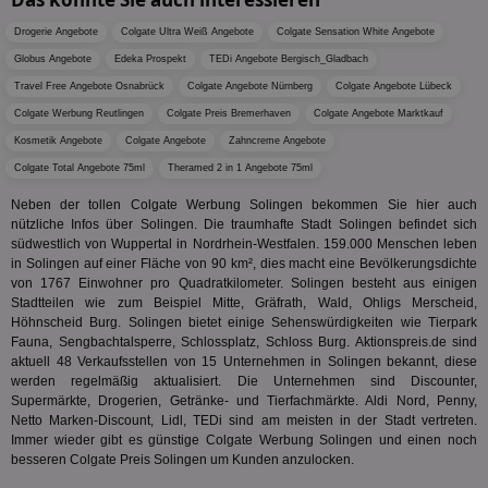
Dri
Bes
Drogerie Angebote
Colgate Ultra Weiß Angebote
Colgate Sensation White Angebote
We
kön
Globus Angebote
Edeka Prospekt
TEDi Angebote Bergisch_Gladbach
Ser
Hub
Travel Free Angebote Osnabrück
Colgate Angebote Nürnberg
Colgate Angebote Lübeck
ber
Colgate Werbung Reutlingen
Colgate Preis Bremerhaven
Colgate Angebote Marktkauf
Wer
ge
Kosmetik Angebote
Colgate Angebote
Zahncreme Angebote
PugT
1 Monat
Reg
PubMatic Inc.
Colgate Total Angebote 75ml
Theramed 2 in 1 Angebote 75ml
ID,
.pubmatic.com
Ben
Neben der tollen Colgate Werbung Solingen bekommen Sie hier auch
wi
Bes
nützliche Infos über Solingen. Die traumhafte Stadt Solingen befindet sich
ide
südwestlich von Wuppertal in Nordrhein-Westfalen. 159.000 Menschen leben
We
in Solingen auf einer Fläche von 90 km², dies macht eine Bevölkerungsdichte
ver
von 1767 Einwohner pro Quadratkilometer. Solingen besteht aus einigen
ver
Anz
Stadtteilen wie zum Beispiel Mitte, Gräfrath, Wald, Ohligs Merscheid,
Höhnscheid Burg. Solingen bietet einige Sehenswürdigkeiten wie Tierpark
IDSYNC
1 Jahr
Die
Verizon
Fauna, Sengbachtalsperre, Schlossplatz, Schloss Burg. Aktionspreis.de sind
Inf
Communications Inc.
aktuell 48 Verkaufsstellen von 15 Unternehmen in Solingen bekannt, diese
der
.analytics.yahoo.com
Web
werden regelmäßig aktualisiert. Die Unternehmen sind Discounter,
Wer
Supermärkte, Drogerien, Getränke- und Tierfachmärkte. Aldi Nord, Penny,
En
Netto Marken-Discount, Lidl, TEDi sind am meisten in der Stadt vertreten.
mög
Bes
Immer wieder gibt es günstige Colgate Werbung Solingen und einen noch
ges
besseren Colgate Preis Solingen um Kunden anzulocken.
TestIfCookieP
1 Jahr 1
Die
Smart AdServer SAS