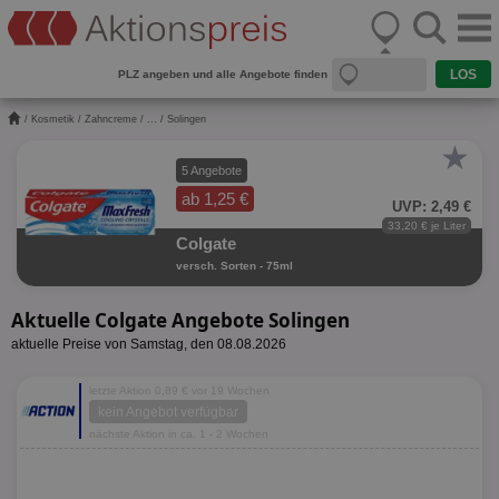
PLZ angeben und alle Angebote finden
/
Kosmetik
/
Zahncreme
/
...
/ Solingen
★
5 Angebote
ab 1,25 €
UVP: 2,49 €
33,20 € je Liter
Colgate
versch. Sorten - 75ml
Aktuelle Colgate Angebote Solingen
aktuelle Preise von Samstag, den 08.08.2026
letzte Aktion 0,89 € vor 19 Wochen
kein Angebot verfügbar
nächste Aktion in ca. 1 - 2 Wochen