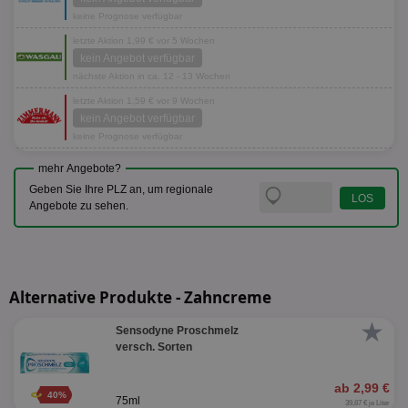
keine Prognose verfügbar
letzte Aktion 1,99 € vor 5 Wochen
kein Angebot verfügbar
nächste Aktion in ca. 12 - 13 Wochen
letzte Aktion 1,59 € vor 9 Wochen
kein Angebot verfügbar
keine Prognose verfügbar
mehr Angebote?
Geben Sie Ihre PLZ an, um regionale
Angebote zu sehen.
Alternative Produkte - Zahncreme
★
Sensodyne Proschmelz
versch. Sorten
ab 2,99 €
40%
75ml
39,87 € je Liter