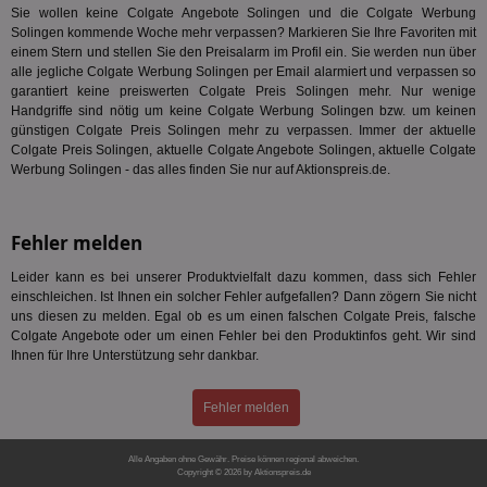
Sie wollen keine Colgate Angebote Solingen und die Colgate Werbung
Ber
aus
Solingen kommende Woche mehr verpassen? Markieren Sie Ihre Favoriten mit
einem Stern und stellen Sie den Preisalarm im Profil ein. Sie werden nun über
bitoIsSecure
1 Jahr
Prä
Comcast Corporation
alle jegliche Colgate Werbung Solingen per Email alarmiert und verpassen so
rel
.bidr.io
garantiert keine preiswerten Colgate Preis Solingen mehr. Nur wenige
Wer
vo
Handgriffe sind nötig um keine Colgate Werbung Solingen bzw. um keinen
Dri
günstigen Colgate Preis Solingen mehr zu verpassen. Immer der aktuelle
ber
Colgate Preis Solingen, aktuelle Colgate Angebote Solingen, aktuelle Colgate
Wer
Geb
Werbung Solingen - das alles finden Sie nur auf Aktionspreis.de.
matchfreewheel
.w55c.net
1 Monat
Die
ver
Nu
Fehler melden
Int
ver
Koo
Leider kann es bei unserer Produktvielfalt dazu kommen, dass sich Fehler
Anz
einschleichen. Ist Ihnen ein solcher Fehler aufgefallen? Dann zögern Sie nicht
Nut
uns diesen zu melden. Egal ob es um einen falschen Colgate Preis, falsche
mög
Colgate Angebote oder um einen Fehler bei den Produktinfos geht. Wir sind
Ver
Rel
Ihnen für Ihre Unterstützung sehr dankbar.
CMPRO
3 Monate
Die
Casale Media Inc.
We
.casalemedia.com
Fehler melden
der
die
ha
Alle Angaben ohne Gewähr. Preise können regional abweichen.
DSID
Copyright © 2026 by Aktionspreis.de
1 Stunde
Die
Google LLC