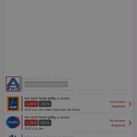
letzte Aktion 1,79 € vor 6 Wochen
kein Angebot verfügbar
nächste Aktion in ca. 7 - 8 Wochen
nur noch heute gültig,
bis 08.08.26
>
31 weitere
1,49 €
-40 %
Angebote
19,87 € je Liter | beim Kauf eines 2er Packs
nur noch heute gültig,
bis 08.08.26
>
55 weitere
1,79 €
-28 %
Angebote
23,87 € je Liter
letzte Aktion 1,49 € vor 48 Wochen