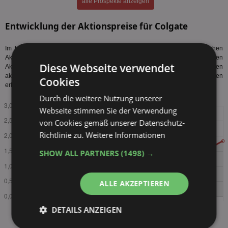
alle Prospekte anzeigen
Entwicklung der Aktionspreise für Colgate
Im folgenden Diagramm sehen Sie die Entwicklung der durchschnittlichen
Aktionspreise von Colgate 75ml der letzten zwei Jahre. Die durchschnittlichen
Diese Webseite verwendet
Aktionspreise sind über den gesamten Zeitraum leicht gestiegen und liegen
aktuell höher als zu Beginn. In den letzten Quartalen sind Preissteigerungen
Cookies
erkennbar. Tabellarischen Preisverlauf
anzeigen
.
Durch die weitere Nutzung unserer
Webseite stimmen Sie der Verwendung
von Cookies gemäß unserer Datenschutz-
Richtlinie zu.
Weitere Informationen
SHOW ALL PARTNERS
(1498) →
ALLE AKZEPTIEREN
DETAILS ANZEIGEN