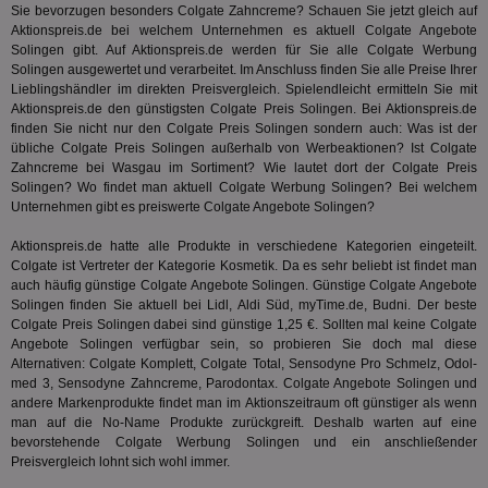
Sie bevorzugen besonders Colgate Zahncreme? Schauen Sie jetzt gleich auf
Monat
ve
.smartadserver.com
Wer
Aktionspreis.de bei welchem Unternehmen es aktuell Colgate Angebote
Web
Solingen gibt. Auf Aktionspreis.de werden für Sie alle Colgate Werbung
rel
Solingen ausgewertet und verarbeitet. Im Anschluss finden Sie alle Preise Ihrer
Lieblingshändler im direkten Preisvergleich. Spielendleicht ermitteln Sie mit
KRTBCOOKIE_80
3 Monate
Die
PubMatic, Inc.
We
.pubmatic.com
Aktionspreis.de den günstigsten Colgate Preis Solingen. Bei Aktionspreis.de
um 
finden Sie nicht nur den Colgate Preis Solingen sondern auch: Was ist der
Onl
übliche Colgate Preis Solingen außerhalb von Werbeaktionen? Ist Colgate
Kam
ind
Zahncreme bei
Wasgau
im Sortiment? Wie lautet dort der Colgate Preis
ide
Solingen? Wo findet man aktuell Colgate Werbung Solingen? Bei welchem
Nut
Unternehmen gibt es preiswerte Colgate Angebote Solingen?
int
ein
ang
Aktionspreis.de hatte alle Produkte in verschiedene Kategorien eingeteilt.
kan
Colgate ist Vertreter der Kategorie
Kosmetik
. Da es sehr beliebt ist findet man
Anz
auch häufig günstige Colgate Angebote Solingen. Günstige Colgate Angebote
und
und
Solingen finden Sie aktuell bei Lidl, Aldi Süd, myTime.de, Budni. Der beste
We
Colgate Preis Solingen dabei sind günstige 1,25 €. Sollten mal keine Colgate
wer
Angebote Solingen verfügbar sein, so probieren Sie doch mal diese
Anz
Alternativen: Colgate Komplett, Colgate Total, Sensodyne Pro Schmelz, Odol-
Ben
med 3,
Sensodyne Zahncreme
, Parodontax. Colgate Angebote Solingen und
demdex
6 Monate
Mit
Adobe Inc.
andere Markenprodukte findet man im Aktionszeitraum oft günstiger als wenn
Ad
.demdex.net
man auf die No-Name Produkte zurückgreift. Deshalb warten auf eine
gr
wie
bevorstehende Colgate Werbung Solingen und ein anschließender
ID-
Preisvergleich lohnt sich wohl immer.
Seg
Mod