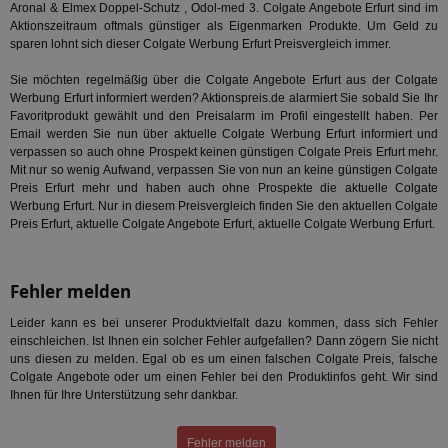
int
Aronal & Elmex Doppel-Schutz , Odol-med 3. Colgate Angebote Erfurt sind im
ein
Aktionszeitraum oftmals günstiger als Eigenmarken Produkte. Um Geld zu
ang
sparen lohnt sich dieser Colgate Werbung Erfurt Preisvergleich immer.
kan
Anz
und
Sie möchten regelmäßig über die Colgate Angebote Erfurt aus der Colgate
und
Werbung Erfurt informiert werden? Aktionspreis.de alarmiert Sie sobald Sie Ihr
We
Favoritprodukt gewählt und den Preisalarm im Profil eingestellt haben. Per
wer
Anz
Email werden Sie nun über aktuelle Colgate Werbung Erfurt informiert und
Ben
verpassen so auch ohne Prospekt keinen günstigen Colgate Preis Erfurt mehr.
Mit nur so wenig Aufwand, verpassen Sie von nun an keine günstigen Colgate
demdex
6 Monate
Mit
Adobe Inc.
Ad
Preis Erfurt mehr und haben auch ohne Prospekte die aktuelle Colgate
.demdex.net
gr
Werbung Erfurt. Nur in diesem Preisvergleich finden Sie den aktuellen Colgate
wie
Preis Erfurt, aktuelle Colgate Angebote Erfurt, aktuelle Colgate Werbung Erfurt.
ID-
Seg
Mod
Ber
aus
Fehler melden
bitoIsSecure
1 Jahr
Prä
Comcast Corporation
Leider kann es bei unserer Produktvielfalt dazu kommen, dass sich Fehler
rel
.bidr.io
einschleichen. Ist Ihnen ein solcher Fehler aufgefallen? Dann zögern Sie nicht
Wer
vo
uns diesen zu melden. Egal ob es um einen falschen Colgate Preis, falsche
Dri
Colgate Angebote oder um einen Fehler bei den Produktinfos geht. Wir sind
ber
Ihnen für Ihre Unterstützung sehr dankbar.
Wer
Geb
matchfreewheel
.w55c.net
1 Monat
Die
Fehler melden