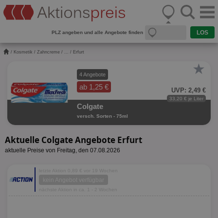
PLZ angeben und alle Angebote finden
/
Kosmetik
/
Zahncreme
/
...
/ Erfurt
★
4 Angebote
ab 1,25 €
UVP: 2,49 €
33,20 € je Liter
Colgate
versch. Sorten - 75ml
Aktuelle Colgate Angebote Erfurt
aktuelle Preise von Freitag, den 07.08.2026
letzte Aktion 0,89 € vor 19 Wochen
kein Angebot verfügbar
nächste Aktion in ca. 1 - 2 Wochen