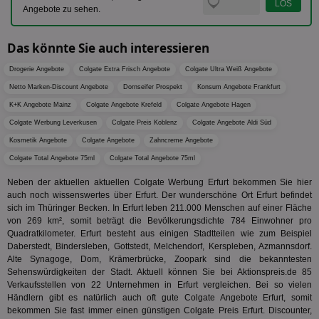
En
Angebote zu sehen.
mög
Bes
ges
Das könnte Sie auch interessieren
uid-bp-36033
.ads.stickyadstv.com
2 Monate
Die
Nut
Drogerie Angebote
Colgate Extra Frisch Angebote
Colgate Ultra Weiß Angebote
Int
Netto Marken-Discount Angebote
Dornseifer Prospekt
Konsum Angebote Frankfurt
Web
ab,
K+K Angebote Mainz
Colgate Angebote Krefeld
Colgate Angebote Hagen
Wer
dem
Colgate Werbung Leverkusen
Colgate Preis Koblenz
Colgate Angebote Aldi Süd
Prä
lie
Kosmetik Angebote
Colgate Angebote
Zahncreme Angebote
Colgate Total Angebote 75ml
3pi
Colgate Total Angebote 75ml
3 Monate
Leg
ID5 Technology Ltd
den
.id5-sync.com
We
Neben der aktuellen aktuellen Colgate Werbung Erfurt bekommen Sie hier
Dri
auch noch wissenswertes über Erfurt. Der wunderschöne Ort Erfurt befindet
Bes
sich im Thüringer Becken. In Erfurt leben 211.000 Menschen auf einer Fläche
We
kön
von 269 km², somit beträgt die Bevölkerungsdichte 784 Einwohner pro
Ser
Quadratkilometer. Erfurt besteht aus einigen Stadtteilen wie zum Beispiel
Hub
Daberstedt, Bindersleben, Gottstedt, Melchendorf, Kerspleben, Azmannsdorf.
ber
Alte Synagoge, Dom, Krämerbrücke, Zoopark sind die bekanntesten
Wer
ge
Sehenswürdigkeiten der Stadt. Aktuell können Sie bei Aktionspreis.de 85
Verkaufsstellen von 22 Unternehmen in Erfurt vergleichen. Bei so vielen
PugT
1 Monat
Reg
PubMatic Inc.
Händlern gibt es natürlich auch oft gute Colgate Angebote Erfurt, somit
ID,
.pubmatic.com
Ben
bekommen Sie fast immer einen günstigen Colgate Preis Erfurt. Discounter,