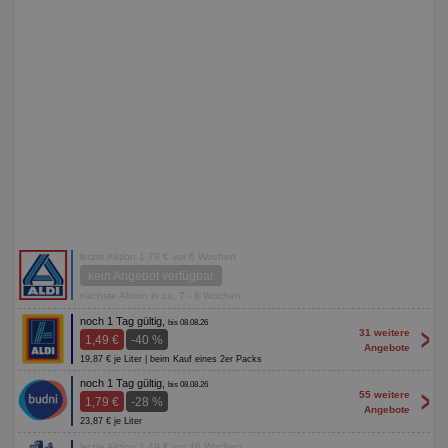
letzte Aktion 1,79 € vor 6 Wochen
kein Angebot verfügbar
nächste Aktion in ca. 7 - 8 Wochen
noch 1 Tag gültig,
bis 08.08.26
>
31 weitere
1,49 €
-40 %
Angebote
19,87 € je Liter | beim Kauf eines 2er Packs
noch 1 Tag gültig,
bis 08.08.26
>
55 weitere
1,79 €
-28 %
Angebote
23,87 € je Liter
letzte Aktion 1,49 € vor 48 Wochen