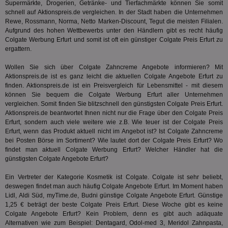
wi
Supermärkte, Drogerien, Getränke- und Tierfachmärkte können Sie somit
Bes
schnell auf Aktionspreis.de vergleichen. In der Stadt haben die Unternehmen
ide
Rewe, Rossmann, Norma, Netto Marken-Discount, Tegut die meisten Filialen.
We
ver
Aufgrund des hohen Wettbewerbs unter den Händlern gibt es recht häufig
ver
Colgate Werbung Erfurt und somit ist oft ein günstiger Colgate Preis Erfurt zu
Anz
ergattern.
IDSYNC
1 Jahr
Die
Verizon
Inf
Communications Inc.
Wollen Sie sich über Colgate Zahncreme Angebote informieren? Mit
der
.analytics.yahoo.com
Aktionspreis.de ist es ganz leicht die aktuellen Colgate Angebote Erfurt zu
Web
finden. Aktionspreis.de ist ein Preisvergleich für Lebensmittel - mit diesem
Wer
En
können Sie bequem die Colgate Werbung Erfurt aller Unternehmen
mög
vergleichen. Somit finden Sie blitzschnell den günstigsten Colgate Preis Erfurt.
Bes
Aktionspreis.de beantwortet Ihnen nicht nur die Frage über den Colgate Preis
ges
Erfurt, sondern auch viele weitere wie z.B. Wie teuer ist der Colgate Preis
TestIfCookieP
1 Jahr 1
Die
Smart AdServer SAS
Erfurt, wenn das Produkt aktuell nicht im Angebot ist? Ist Colgate Zahncreme
Monat
ve
.smartadserver.com
bei
Posten Börse
im Sortiment? Wie lautet dort der Colgate Preis Erfurt? Wo
Wer
findet man aktuell Colgate Werbung Erfurt? Welcher Händler hat die
Web
rel
günstigsten Colgate Angebote Erfurt?
KRTBCOOKIE_80
3 Monate
Die
PubMatic, Inc.
Ein Vertreter der Kategorie
Kosmetik
ist Colgate. Colgate ist sehr beliebt,
We
.pubmatic.com
deswegen findet man auch häufig Colgate Angebote Erfurt. Im Moment haben
um 
Onl
Lidl, Aldi Süd, myTime.de, Budni günstige Colgate Angebote Erfurt. Günstige
Kam
1,25 € beträgt der beste Colgate Preis Erfurt. Diese Woche gibt es keine
ind
Colgate Angebote Erfurt? Kein Problem, denn es gibt auch adäquate
ide
Alternativen wie zum Beispiel:
Dentagard
, Odol-med 3, Meridol Zahnpasta,
Nut