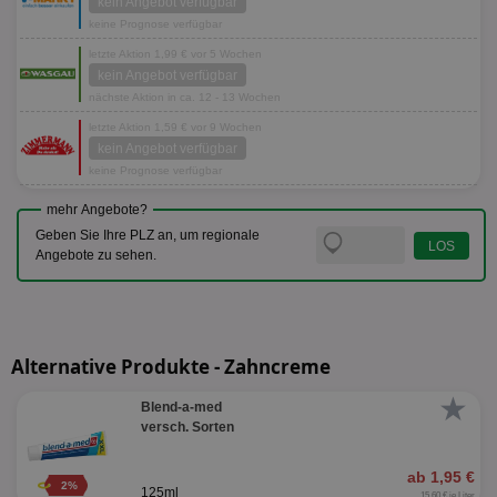
kein Angebot verfügbar
keine Prognose verfügbar
letzte Aktion 1,99 € vor 5 Wochen
kein Angebot verfügbar
nächste Aktion in ca. 12 - 13 Wochen
letzte Aktion 1,59 € vor 9 Wochen
kein Angebot verfügbar
keine Prognose verfügbar
mehr Angebote?
Geben Sie Ihre PLZ an, um regionale
Angebote zu sehen.
Alternative Produkte - Zahncreme
★
Blend-a-med
versch. Sorten
ab 1,95 €
2%
125ml
15,60 € je Liter