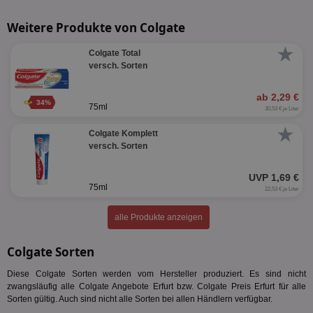
Weitere Produkte von Colgate
★
Colgate Total
versch. Sorten
Unbedingt erforderlich
Performance
ab 2,29 €
34%
75ml
Targeting
Funktionalität
Unklassifizierte
30,53 € je Liter
★
Colgate Komplett
Unbedingt erforderliche Cookies ermöglichen
wesentliche Kernfunktionen der Website wie die
versch. Sorten
Benutzeranmeldung und die Kontoverwaltung.
Ohne die unbedingt erforderlichen Cookies kann die
UVP 1,69 €
Website nicht ordnungsgemäß verwendet werden.
75ml
22,53 € je Liter
Name
Provider
/
Domäne
Ablaufdatum
Be
alle Produkte anzeigen
identifier
aktionspreis.de
1 Jahr
Log
securitytoken
aktionspreis.de
1 Jahr
Log
Colgate Sorten
PHPSESSID
Session
Coo
PHP.net
An
www.aktionspreis.de
Diese Colgate Sorten werden vom Hersteller produziert. Es sind nicht
wir
zwangsläufig alle Colgate Angebote Erfurt bzw. Colgate Preis Erfurt für alle
Spr
Sorten gültig. Auch sind nicht alle Sorten bei allen Händlern verfügbar.
ein
die