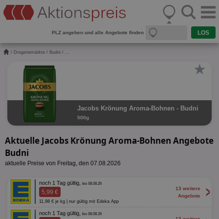
PLZ angeben und alle Angebote finden
/
Drogeriemärkte
/
Budni
/ ...
★
Jacobs Krönung Aroma-Bohnen - Budni
500g
Aktuelle Jacobs Krönung Aroma-Bohnen Angebote
Budni
aktuelle Preise von Freitag, den 07.08.2026
noch 1 Tag gültig,
bis 08.08.26
>
13 weitere
5,99 €
Angebote
11,98 € je kg | nur gültig mit Edeka App
noch 1 Tag gültig,
bis 08.08.26
13 weitere