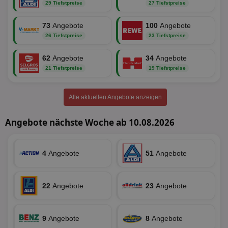
29 Tiefstpreise
27 Tiefstpreise
identifier
aktionspreis.de
1 Jahr
Log
securitytoken
aktionspreis.de
1 Jahr
Log
73
Angebote
100
Angebote
PHPSESSID
Session
Coo
PHP.net
26 Tiefstpreise
23 Tiefstpreise
An
www.aktionspreis.de
wir
Spr
62
Angebote
34
Angebote
ein
21 Tiefstpreise
19 Tiefstpreise
die
Ben
ver
Nor
Alle aktuellen Angebote anzeigen
sic
gen
und
Angebote nächste Woche ab 10.08.2026
ver
die
gut
die
Anm
4
Angebote
51
Angebote
Ben
Sei
CookieScriptConsent
1 Monat
Die
CookieScript
22
Angebote
23
Angebote
Coo
www.aktionspreis.de
ver
Ein
für
spe
9
Angebote
8
Angebote
Ban