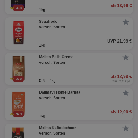
ab 13,99 €
33%
1kg
★
Segafredo
versch. Sorten
UVP 21,99 €
1kg
★
Melitta Bella Crema
versch. Sorten
ab 12,99 €
37%
0,75 - 1kg
12,99 - 17,32 € je kg
★
Dallmayr Home Barista
versch. Sorten
ab 12,99 €
32%
1kg
★
Melitta Kaffeebohnen
versch. Sorten