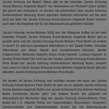
We
enthal
Jacobs Krönung bei Budni? Wann gibt es die nächsten Jacobs Krönung
sic
zur Be
Aroma-Bohnen Angebote Budni? Sie favorisieren ein Produkt? Dann setzten
Bes
Besuche
Anz
Sie gleich den Preisalarm, so werden Sie wöchentlich über Jacobs Krönung
und
sie
Kampa
Aroma-Bohnen Werbung Budni alarmiert. Natürlich informieren wir Sie aber
für die 
nicht nur über die Jacobs Krönung Aroma-Bohnen Angebote Budni sondern
TDCPM
1 Jahr
Die
The Trade Desk Inc.
Analys
auch über die Angebote der 81 bei Aktionspreis.de geführten Händler.
Inf
.adsrvr.org
verwen
der
Web
Jacobs Krönung Aroma-Bohnen 500g aus der Kategorie
Kaffee
ist ein sehr
Wer
beliebtes Produkt. Jacobs Krönung Aroma-Bohnen Angebote Budni gibt es
En
gerade nicht und der Jacobs Krönung Aroma-Bohnen Preis Budni ist einfach
mög
Bes
zu teuer? Es gibt auch günstigere Alternativen in der Sparte
Kaffee
. Günstige
ges
Alternativen aus dieser Sparte sind beispielsweise Eduscho, Melitta
Cappucchino, Starbucks Kapseln, Dolce Gusto Kapseln, Lavazza Kapseln. In
uid-bp-36033
.ads.stickyadstv.com
2 Monate
Die
Nut
diesem Protal finden Sie nicht nur den besten Jacobs Krönung Aroma-Bohnen
Int
Preis Budni der Jacobs Krönung Aroma-Bohnen Werbung Budni, sondern
Web
auch wenn es keine Jacobs Krönung Aroma-Bohnen Angebote Budni gibt den
ab,
aktuellen Jacobs Krönung Aroma-Bohnen Preis Budni.
Wer
dem
Prä
Sie kaufen oft Jacobs Krönung und möchten wissen wie teuer der Jacobs
lie
Krönung Aroma-Bohnen Preis Budni ist oder ob es aktuelle Jacobs Krönung
Aroma-Bohnen Angebote Budni und Jacobs Krönung Aroma-Bohnen Werbung
3pi
3 Monate
Leg
ID5 Technology Ltd
den
.id5-sync.com
Budni kommende Woche gibt? Die Antwort finden Sie jederzeit mit
We
Aktionspreis.de! Momentan liegt der Jacobs Krönung Aroma-Bohnen Preis
Dri
Budni bei x €. Aktuelle Preise von Supermärkten, Discountern, Drogerien,
Bes
We
Tierfachmärkten und Getränkemärkten finden Sie mit Aktionspreis.de