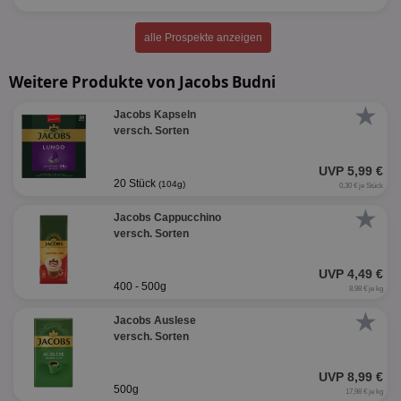
alle Prospekte anzeigen
Weitere Produkte von Jacobs Budni
★
Jacobs Kapseln
versch. Sorten
UVP 5,99 €
20 Stück
(104g)
0,30 € je Stück
★
Jacobs Cappucchino
versch. Sorten
UVP 4,49 €
400 - 500g
8,98 € je kg
★
Jacobs Auslese
versch. Sorten
UVP 8,99 €
500g
17,98 € je kg