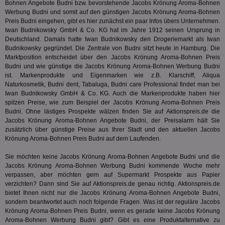
Bohnen Angebote Budni bzw. bevorstehende Jacobs Krönung Aroma-Bohnen
Wer
pi
1 Tag
Dieses 
TradeTracker
Werbung Budni und somit auf den günstigen Jacobs Krönung Aroma-Bohnen
Web
der Er
.pubmatic.com
Preis Budni eingehen, gibt es hier zunächst ein paar Infos übers Unternehmen.
Inform
digitalAudience
1 Jahr
Dig
Social Audience B.V.
das Nu
Iwan Budnikowsky GmbH & Co. KG hat im Jahre 1912 seinen Ursprung in
Coo
.target.digitalaudience.io
auf Web
Deutschland. Damals hatte Iwan Budnikowsky den Drogeriemarkt als Iwan
dig
verfolg
Budnikowsky gegründet. Die Zentrale von Budni sitzt heute in Hamburg. Die
Onl
Besuch
Er
Marktposition entscheidet über den Jacobs Krönung Aroma-Bohnen Preis
Geräte
zu 
Market
Budni und wie günstige die Jacobs Krönung Aroma-Bohnen Werbung Budni
ist. Markenprodukte und Eigenmarken wie z.B. Klarschiff, Aliqua
tuuid
.360yield.com
3 Monate
Die
_ga
1 Jahr 1
Dieser
Google LLC
hau
Naturkosmetik, Budni dent, Tabaluga, Budni care Professional findet man bei
Monat
ist mit
.aktionspreis.de
bid
Iwan Budnikowsky GmbH & Co. KG. Auch die Markenprodukte haben hier
Univers
Wer
verknüp
spitzen Preise, wie zum Beispiel der Jacobs Krönung Aroma-Bohnen Preis
Web
eine wi
Budni. Ohne lästiges Prospekte wälzen finden Sie auf Aktionspreis.de die
rel
Aktuali
Jacobs Krönung Aroma-Bohnen Angebote Budni, der Preisalarm hält Sie
am häu
viewer
1 Jahr
Wir
ORTEC B.V.
verwen
zusätzlich über günstige Preise aus Ihrer Stadt und den aktuellen Jacobs
ve
.optinadserving.com
Analys
Krönung Aroma-Bohnen Preis Budni auf dem Laufenden.
Bes
Google
Inf
Cookie
un
Sie möchten keine Jacobs Krönung Aroma-Bohnen Angebote Budni und die
verwen
zu 
eindeu
Jacobs Krönung Aroma-Bohnen Werbung Budni kommende Woche mehr
zu unt
verpassen, aber möchten gern auf Supermarkt Prospekte aus Papier
tuuid_lu
.360yield.com
3 Monate
Ent
indem e
Bes
verzichten? Dann sind Sie auf Aktionspreis.de genau richtig. Aktionspreis.de
generi
Bid
als Cli
bietet Ihnen nicht nur die Jacobs Krönung Aroma-Bohnen Angebote Budni,
Bes
zugewi
sondern beantwortet auch noch folgende Fragen. Was ist der reguläre Jacobs
Web
ist in j
Krönung Aroma-Bohnen Preis Budni, wenn es gerade keine Jacobs Krönung
kan
Seiten
Bid
Aroma-Bohnen Werbung Budni gibt? Gibt es eine Produktalternative zu
auf ein