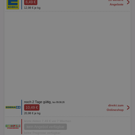
>
6,49 €
Angebote
12,98 € je kg
noch 2 Tage gültig,
bis 09.08.26
>
direkt zum
10,49 €
Onlineshop
20,98 € je kg
letzte Aktion 7,49 € vor 7 Wochen
kein Angebot verfügbar
keine Prognose verfügbar