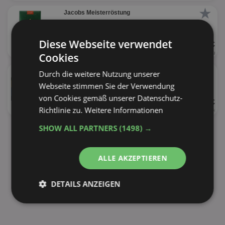
★
Jacobs Meisterröstung
Diese Webseite verwendet
UVP 8,99 €
500g
17,98 € je kg
Cookies
★
Jacobs 2in1
Durch die weitere Nutzung unserer
Webseite stimmen Sie der Verwendung
von Cookies gemäß unserer Datenschutz-
UVP 2,79 €
Richtlinie zu.
Weitere Informationen
124g
(10 Stück)
0,28 € je Stück
SHOW ALL PARTNERS
(1498) →
alle Produkte anzeigen
ALLE AKZEPTIEREN
DETAILS ANZEIGEN
Unbedingt
Performance
erforderlich