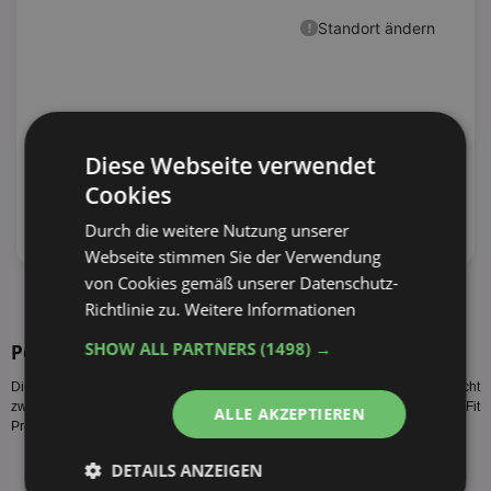
Diese Webseite verwendet
Cookies
Durch die weitere Nutzung unserer
Webseite stimmen Sie der Verwendung
von Cookies gemäß unserer Datenschutz-
alle Prospekte anzeigen
Richtlinie zu.
Weitere Informationen
SHOW ALL PARTNERS
(1498) →
Perfect Fit Sorten
Diese Perfect Fit Sorten werden vom Hersteller produziert. Es gelten nicht
zwangsläufig alle Perfect Fit Angebote Benz Getränkemarkt bzw. der Perfect Fit
ALLE AKZEPTIEREN
Preis Benz Getränkemarkt für alle Sorten des Herstellers.
DETAILS ANZEIGEN
Perfect Fit Active 750g
Perfect Fit Adult mit Huhn 750g