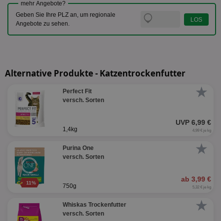
mehr Angebote?
Geben Sie Ihre PLZ an, um regionale
Angebote zu sehen.
Alternative Produkte - Katzentrockenfutter
★
Perfect Fit
versch. Sorten
UVP 6,99 €
1,4kg
4,99 € je kg
★
Purina One
versch. Sorten
ab 3,99 €
11%
750g
5,32 € je kg
★
Whiskas Trockenfutter
versch. Sorten