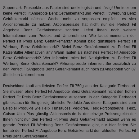
We
Dri
Supermarkt Prospekte aus Papier sind unökologisch und lästig! Um trotzdem
Bes
keine Perfect Fit Angebote Benz Getränkemarkt und Perfect Fit Werbung Benz
We
Getränkemarkt nächste Woche mehr zu verpassen empfiehlt es sich
kön
Aktionspreis.de zu nutzen. Aktionspreis.de hat nicht nur die Perfect Fit
Ser
Hub
Angebote Benz Getränkemarkt sondern liefert Ihnen noch weitere
ber
Informationen zum Produkt und Unternehmen. Wie lautet momentan der
Wer
Perfect Fit Preis Benz Getränkemarkt? Kommt bald günstigere Perfect Fit
ge
Werbung Benz Getränkemarkt? Bietet Benz Getränkemarkt zu Perfect Fit
PugT
1 Monat
Reg
PubMatic Inc.
Katzenfutter Alternativen an? Wann laufen als nächstes Perfect Fit Angebote
ID,
.pubmatic.com
Benz Getränkemarkt? Wer informiert mich bei Neuigkeiten zu Perfect Fit
Ben
Werbung Benz Getränkemarkt? Aktionspreis.de informiert Sie zusätzlich zu
wi
Bes
den Perfect Fit Angebote Benz Getränkemarkt auch noch zu Angeboten von 87
ide
ähnlichen Unternehmen.
We
ver
Deutschland kauft am liebsten Perfect Fit 750g aus der Kategorie
Tierbedarf
.
ver
Anz
Sie müssen ohne Perfect Fit Angebote Benz Getränkemarkt nicht den hohen
Perfect Fit Preis Benz Getränkemarkt ausgeben. In der Kategorie
Tierbedarf
IDSYNC
1 Jahr
Die
Verizon
gibt es auch für Sie günstig ähnliche Produkte. Aus dieser Kategorie sind zum
Inf
Communications Inc.
der
Beispiel Produkte wie Felix Funsauces, Pedigree, Felix Portionsbeutel, Felix,
.analytics.yahoo.com
Web
Catsan Ultra Plus günstig. Aktionspreis.de ist der einzige Preisvergleich der
Wer
Ihnen nicht nur den Perfect Fit Preis Benz Getränkemarkt anzeigt wenn es
En
gerade Perfect Fit Werbung Benz Getränkemarkt gibt, nur hier finden Sie
mög
Bes
fernab der Perfect Fit Angebote Benz Getränkemarkt den aktuellen Perfect Fit
ges
Preis Benz Getränkemarkt.