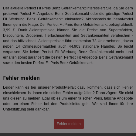
TestIfCookieP
1 Jahr 1
Die
Smart AdServer SAS
Der aktuelle Perfect Fit Preis Benz Getränkemarkt interessiert Sie, da Sie gern
Monat
ve
.smartadserver.com
Wer
preiswert Perfect Fit Angebote Benz Getränkemarkt oder die günstige Perfect
Web
Fit Werbung Benz Getränkemarkt einkaufen? Aktionspreis.de beantwortet
rel
Ihnen gern die Frage. Der Perfect Fit Preis Benz Getränkemarkt beträgt aktuell:
KRTBCOOKIE_80
3 Monate
Die
3,99 €. Dank Aktionspreis.de können Sie die Preise von Supermärkten,
PubMatic, Inc.
We
.pubmatic.com
Discountern, Drogerien, Tierfachmärkten und Getränkemärkten vergleichen -
um 
und das blitzschnell. Aktionspreis.de führt momentan 73 Unternehmen, davon
Onl
neben 14 Onlinesupermärkten auch 44.903 stationäre Händler. So leicht
Kam
ind
verpassen Sie keine Perfect Fit Werbung Benz Getränkemarkt mehr und
ide
erhalten somit garantiert die besten Perfect Fit Angebote Benz Getränkemarkt
Nut
sowie den besten Perfect Fit Preis Benz Getränkemarkt.
int
ein
ang
Fehler melden
kan
Anz
und
Leider kann es bei unserer Produktvielfalt dazu kommen, dass sich Fehler
und
einschleichen. Ist Ihnen ein solcher Fehler aufgefallen? Dann zögern Sie nicht
We
wer
uns diesen zu melden. Egal ob es um einen falschen Preis, falsche Angebote
Anz
oder um einen Fehler bei den Produktinfos geht. Wir sind Ihnen für Ihre
Ben
Unterstützung sehr dankbar.
demdex
6 Monate
Mit
Adobe Inc.
Ad
.demdex.net
gr
Fehler melden
wie
ID-