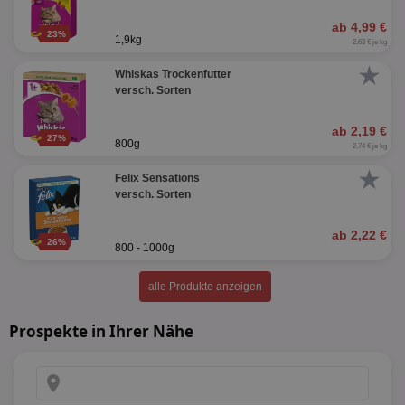
ab 4,99 €
23%
1,9kg
2,63 € je kg
★
Whiskas Trockenfutter
versch. Sorten
ab 2,19 €
27%
800g
2,74 € je kg
★
Felix Sensations
versch. Sorten
ab 2,22 €
26%
800 - 1000g
alle Produkte anzeigen
Prospekte in Ihrer Nähe