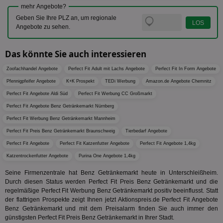
Bes
zugewi
mehr Angebote?
Web
ist in j
kan
Geben Sie Ihre PLZ an, um regionale
Seiten
Bid
auf ein
Angebote zu sehen.
We
enthal
sic
zur Be
Bes
Besuche
Das könnte Sie auch interessieren
Anz
und
sie
Kampa
für die 
Zoofachhandel Angebote
Perfect Fit Adult mit Lachs Angebote
Perfect Fit In Form Angebote
TDCPM
1 Jahr
Die
The Trade Desk Inc.
Analys
Inf
.adsrvr.org
verwen
Pfennigpfeifer Angebote
K+K Prospekt
TEDi Werbung
Amazon.de Angebote Chemnitz
der
Perfect Fit Angebote Aldi Süd
Perfect Fit Werbung CC Großmarkt
Web
Wer
Perfect Fit Angebote Benz Getränkemarkt Nürnberg
En
mög
Perfect Fit Werbung Benz Getränkemarkt Mannheim
Bes
ges
Perfect Fit Preis Benz Getränkemarkt Braunschweig
Tierbedarf Angebote
uid-bp-36033
.ads.stickyadstv.com
2 Monate
Die
Perfect Fit Angebote
Perfect Fit Katzenfutter Angebote
Perfect Fit Angebote 1,4kg
Nut
Katzentrockenfutter Angebote
Purina One Angebote 1,4kg
Int
Web
ab,
Seine Firmenzentrale hat Benz Getränkemarkt heute in Unterschleißheim.
Wer
Durch diesen Status werden Perfect Fit Preis Benz Getränkemarkt und die
dem
regelmäßige Perfect Fit Werbung Benz Getränkemarkt positiv beeinflusst. Statt
Prä
der flattrigen Prospekte zeigt Ihnen jetzt Aktionspreis.de Perfect Fit Angebote
lie
Benz Getränkemarkt und mit dem Preisalarm finden Sie auch immer den
3pi
3 Monate
Leg
ID5 Technology Ltd
günstigsten Perfect Fit Preis Benz Getränkemarkt in Ihrer Stadt.
den
.id5-sync.com