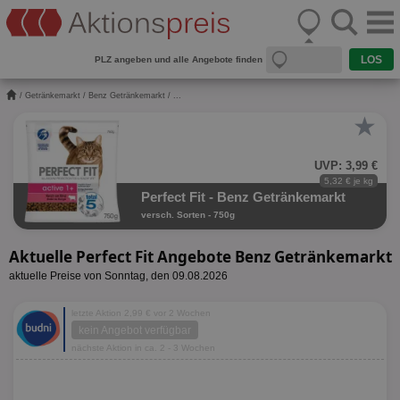
PLZ angeben und alle Angebote finden
/
Getränkemarkt
/
Benz Getränkemarkt
/ ...
★
UVP: 3,99 €
5,32 € je kg
Perfect Fit - Benz Getränkemarkt
versch. Sorten - 750g
Aktuelle Perfect Fit Angebote Benz Getränkemarkt
aktuelle Preise von Sonntag, den 09.08.2026
letzte Aktion 2,99 € vor 2 Wochen
kein Angebot verfügbar
nächste Aktion in ca. 2 - 3 Wochen