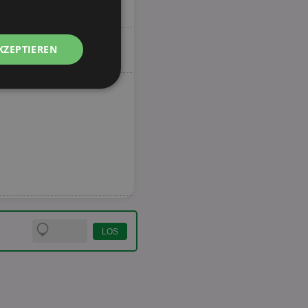
KZEPTIEREN
Unklassifizierte
zierte
meldung und die
wendet werden.