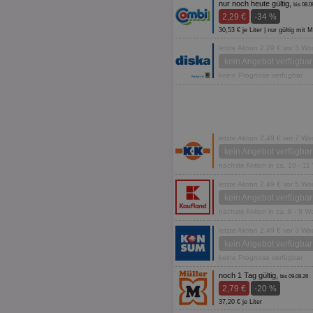
nur noch heute gültig,
bis 08.0
2,29 €
-34 %
30,53 € je Liter | nur gültig mit
letzte Aktion 2,29 € vor 3 W
kein Angebot verfügbar
keine Prognose verfügbar
letzte Aktion 2,49 € vor 7 W
kein Angebot verfügbar
nächste Aktion in ca. 10 - 1
letzte Aktion 2,49 € vor 5 W
kein Angebot verfügbar
nächste Aktion in ca. 8 - 9 
letzte Aktion 2,49 € vor 3 W
kein Angebot verfügbar
keine Prognose verfügbar
noch 1 Tag gültig,
bis 09.08.26
2,79 €
-20 %
37,20 € je Liter