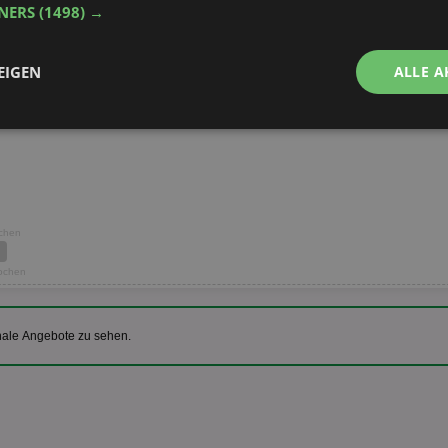
TNERS
(1498) →
Wochen
Wochen
EIGEN
ALLE A
Wochen
Performance
Targeting
Funktionalität
ochen
Wochen
ingt erforderlich
Performance
Targeting
Funktionalität
Unklassifi
che Cookies ermöglichen wesentliche Kernfunktionen der Website wie die Benutzeran
nale Angebote zu sehen.
ne die unbedingt erforderlichen Cookies kann die Website nicht ordnungsgemäß ver
Provider
/
Domäne
Ablaufdatum
Beschreibung
aktionspreis.de
1 Jahr
Login speichern
aktionspreis.de
1 Jahr
Login speichern