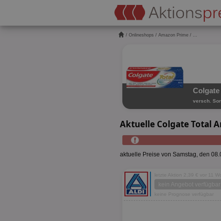
/
Onlineshops
/
Amazon Prime
/ ...
Colgate
versch. Sor
Aktuelle Colgate Total
aktuelle Preise von Samstag, den 08
letzte Aktion 2,39 € vor 11 
kein Angebot verfügbar
keine Prognose verfügbar