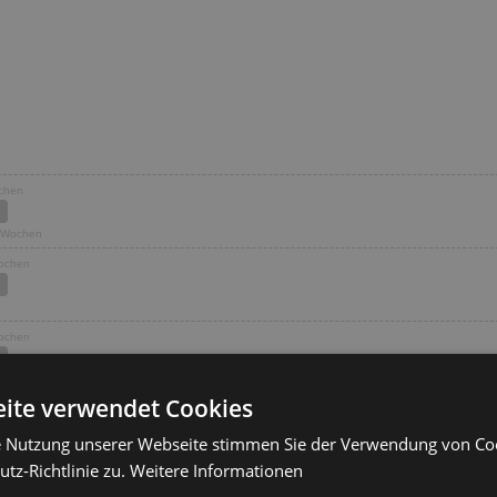
ochen
5 Wochen
Wochen
Wochen
ite verwendet Cookies
Wochen
e Nutzung unserer Webseite stimmen Sie der Verwendung von C
tz-Richtlinie zu.
Weitere Informationen
ochen