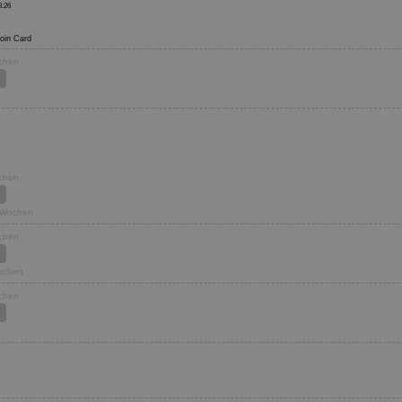
8.26
 Moin Card
ochen
ochen
1 Wochen
ochen
Wochen
ochen