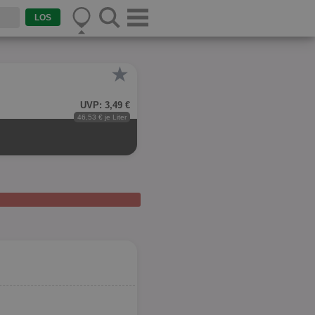
★
UVP: 3,49 €
46,53 € je Liter