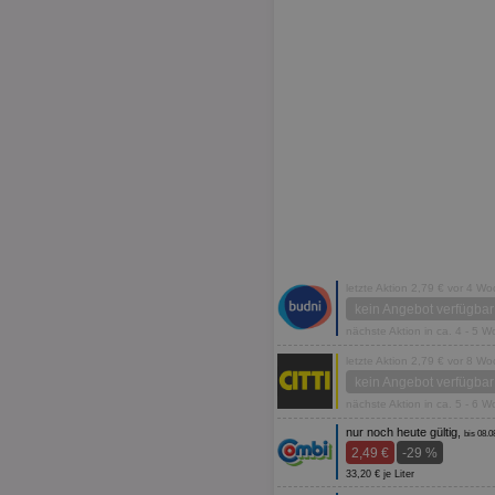
letzte Aktion 2,79 € vor 4 W
kein Angebot verfügbar
nächste Aktion in ca. 4 - 5 
letzte Aktion 2,79 € vor 8 W
kein Angebot verfügbar
nächste Aktion in ca. 5 - 6 
nur noch heute gültig,
bis 08.0
2,49 €
-29 %
33,20 € je Liter