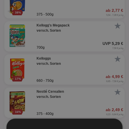
ab 2,77 €
38%
375 - 500g
5,54 - 7,39 € je kg
★
Kellogg's Megapack
versch. Sorten
UVP 5,29 €
700g
7,56 € je kg
★
Kelloggs
versch. Sorten
ab 4,99 €
17%
660 - 750g
6,65 - 7,56 € je kg
★
Nestlé Cerealien
versch. Sorten
ab 2,49 €
34%
375 - 400g
6,23 - 6,64 € je kg
★
Nestlé Cerealien Maxi