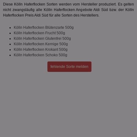
An
www.aktionspreis.de
Diese Kölln Haferflocken Sorten werden vom Hersteller produziert. Es gelten
wir
nicht zwangsläufig alle Kölln Haferflocken Angebote Aldi Süd bzw. der Kölln
Spr
Haferflocken Preis Aldi Süd für alle Sorten des Herstellers.
ein
die
Ben
Kölln Haferflocken Blütenzarte 500g
ver
Nor
Kölln Haferflocken Frucht 500g
sic
Kölln Haferflocken Glutenfrei 500g
gen
Kölln Haferflocken Kernige 500g
und
Kölln Haferflocken Krokant 500g
ver
die
Kölln Haferflocken Schoko 500g
gut
die
fehlende Sorte melden
Anm
Ben
Sei
CookieScriptConsent
1 Monat
Die
CookieScript
Coo
www.aktionspreis.de
ver
Ein
für
spe
Ban
Scr
or
fun