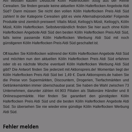
Am liebsten kaufen Deutsche Kölln Haferflocken 500g aus der Reihe
Onl
Kam
Cerealien
. Sie finden gerade keine aktuellen Kölln Haferflocken Angebote Aldi
ind
Süd? Dann müssen Sie nicht den vollen Kölln Haferflocken Preis Aldi Süd
ide
zahlen! In der Kategorie
Cerealien
gibt es viele Alternativprodukte! Folgende
Nut
int
Produkte sind ziemlich preiswert: Vitalis Müsli, Kellogg's Müsli, Kellogg's, Kölln
ein
Müsli, Kölln Haferflocken. Selbstverständlich finden Sie hier auch ohne Kölln
ang
Haferflocken Angebote Aldi Süd den besten Kölln Haferflocken Preis Aldi Süd,
kan
falls keine passende Kölln Haferflocken Werbung Aldi Süd mit noch
Anz
und
günstigeren Kölln Haferflocken Preis Aldi Süd geschaltet ist.
und
We
Oft kaufen Sie Köllnflocken während der Kölln Haferflocken Angebote Aldi Süd
wer
Anz
und möchten nun den aktuellen Kölln Haferflocken Preis Aldi Süd erfahren
Ben
oder ob es nächste Woche eventuell Kölln Haferflocken Werbung Aldi Süd
gibt? Die Antwort finden Sie jederzeit mit Aktionspreis.de! Momentan liegt der
demdex
6 Monate
Mit
Adobe Inc.
Kölln Haferflocken Preis Aldi Süd bei 1,49 €. Dank Aktionspreis.de haben Sie
Ad
.demdex.net
gr
die Preise von Supermärkten, Discountern, Drogerien, Tierfachmärkten und
wie
Getränkemärkten immer überschaubar parat. Sie haben die Wahl zwischen 73
ID-
Unternehmen, darunter zählen 44.903 Filialen als Stationäre Händler und 8
Seg
Onlinesupermärkte. Hier finden Sie garantiert den günstigsten Kölln
Mod
Ber
Haferflocken Preis Aldi Süd und die besten Kölln Haferflocken Angebote Aldi
aus
Süd. So übersehen Sie nie wieder eine günstige Kölln Haferflocken Werbung
Aldi Süd.
bitoIsSecure
1 Jahr
Prä
Comcast Corporation
rel
.bidr.io
Wer
Fehler melden
vo
Dri