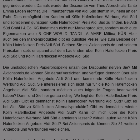
Unternehmen. Im Jahr 1913 ist Aldi Süd GmbH & Co. KG in Deutschland
gegründet worden. Damals wurde der Discounter von Theo Albrecht als Tante
PugT
1 Monat
Reg
PubMatic Inc.
Emma Laden eröffnet. Die Firmenzentrale von Aldi Süd steht in Mülheim an der
ID,
.pubmatic.com
Ruhr. Dies ermöglicht den Kunden oft Kölln Haferflocken Werbung Aldi Süd
Ben
wi
und somit einen günstigen Kölln Haferflocken Preis Aldi Süd zu finden. Bei Aldi
Bes
Süd GmbH & Co. KG findet man nicht nur Markenprodukte, sondern auch gute
ide
Eigenmarken wie z.B. ONE WORLD, TANDIL, ALMARE, Milfina, KÜR. Aber
We
auch bei den Markenprodukten gibt es günstige Preise, wie zum Beispiel der
ver
ver
Kölln Haferflocken Preis Aldi Süd. Bleiben Sie mit Aktionspreis.de und seinem
Anz
Preisalarm stets entspannt auf dem Laufenden über Kölln Haferflocken Preis
Aldi Süd und Kölln Haferflocken Angebote Aldi Süd.
IDSYNC
1 Jahr
Die
Verizon
Inf
Communications Inc.
der
.analytics.yahoo.com
Die unökologischen Papierprospekte unzähliger Discounter nerven Sie? Mit
Web
Aktionspreis.de können Sie darauf verzichten und verfügen dennoch über alle
Wer
Kölln Haferflocken Angebote Aldi Süd und kommende Kölln Haferflocken
En
mög
Werbung Aldi Süd. Sie interessieren sich nicht nur für die Kölln Haferflocken
Bes
Angebote Aldi Süd, sondern möchten auch folgende Fragen beantwortet
ges
haben? Dann sind Sie hier genau richtig. Wo liegt der Kölln Haferflocken Preis
Aldi Süd? Gibt es demnächst Kölln Haferflocken Werbung Aldi Süd? Gibt es
TestIfCookieP
1 Jahr 1
Die
Smart AdServer SAS
Monat
ve
.smartadserver.com
bei Aldi Süd zu Köllnflocken Alternativprodukte? Gibt es demnächst wieder
Wer
Kölln Haferflocken Angebote Aldi Süd? Kann ich mich über die Kölln
Web
Haferflocken Werbung Aldi Süd alarmieren lassen? Aktuell laufen keine Kölln
rel
Haferflocken Angebote Aldi Süd? Bei Aktionspreis.de können Sie 81 weitere
KRTBCOOKIE_80
3 Monate
Die
PubMatic, Inc.
Angebote und Werbungen vergleichen.
We
.pubmatic.com
um 