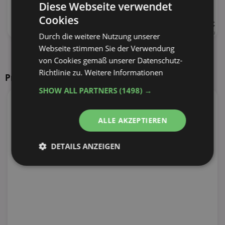
versch. Sorten
Diese Webseite verwendet
Cookies
UVP 6,99 €
625 - 675g
10,36 € je kg
Durch die weitere Nutzung unserer
Webseite stimmen Sie der Verwendung
alle Produkte anzeigen
von Cookies gemäß unserer Datenschutz-
Richtlinie zu.
Weitere Informationen
Prospekte in Ihrer Nähe
SHOW ALL PARTNERS
(1498) →
ALLE AKZEPTIEREN
DETAILS ANZEIGEN
Unbedingt
Performance
erforderlich
Targeting
Funktionalität