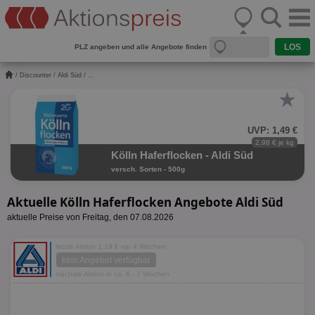
PLZ angeben und alle Angebote finden
/
Discounter
/
Aldi Süd
/ ...
★
UVP: 1,49 €
2,98 € je kg
Kölln Haferflocken - Aldi Süd
versch. Sorten - 500g
Aktuelle Kölln Haferflocken Angebote Aldi Süd
aktuelle Preise von Freitag, den 07.08.2026
letzte Aktion 1,19 € vor 4 Wochen
kein Angebot verfügbar
nächste Aktion in ca. 6 - 7 Wochen