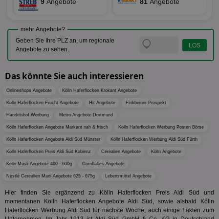
9
Angebote
81
Angebote
TDCPM
1 Jahr
Die
The Trade Desk Inc.
Analys
Inf
.adsrvr.org
verwen
der
Web
mehr Angebote?
Wer
En
Geben Sie Ihre PLZ an, um regionale
mög
Angebote zu sehen.
Bes
ges
Das könnte Sie auch interessieren
uid-bp-36033
.ads.stickyadstv.com
2 Monate
Die
Nut
Int
Onlineshops Angebote
Kölln Haferflocken Krokant Angebote
Web
ab,
Kölln Haferflocken Frucht Angebote
Hit Angebote
Finkbeiner Prospekt
Wer
dem
Handelshof Werbung
Metro Angebote Dortmund
Prä
Kölln Haferflocken Angebote Markant nah & frisch
Kölln Haferflocken Werbung Posten Börse
lie
Kölln Haferflocken Angebote Aldi Süd Münster
Kölln Haferflocken Werbung Aldi Süd Fürth
3pi
3 Monate
Leg
ID5 Technology Ltd
den
.id5-sync.com
Kölln Haferflocken Preis Aldi Süd Koblenz
Cerealien Angebote
Kölln Angebote
We
Dri
Kölln Müsli Angebote 400 - 600g
Cornflakes Angebote
Bes
Nestlé Cerealien Maxi Angebote 625 - 675g
Lebensmittel Angebote
We
kön
Ser
Hier finden Sie ergänzend zu Kölln Haferflocken Preis Aldi Süd und
Hub
momentanen Kölln Haferflocken Angebote Aldi Süd, sowie alsbald Kölln
ber
Haferflocken Werbung Aldi Süd für nächste Woche, auch einige Fakten zum
Wer
ge