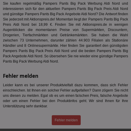
mög
Sie kaufen regelmäßig Pampers Pants Big Pack Werbung Aldi Nord und
Bes
interessieren sich für den aktuellen Pampers Pants Big Pack Preis Aldi Nord
ges
und günstige Pampers Pants Big Pack Angebote Aldi Nord? Die Antwort finden
Sie jederzeit mit Aktionspreis.de! Momentan liegt der Pampers Pants Big Pack
uid-bp-36033
.ads.stickyadstv.com
2 Monate
Die
Nut
Preis Aldi Nord bei 18,99 €. Finden Sie mit Aktionspreis.de in wenigen
Int
Augenblicken die momentanen Preise von Supermärkten, Discountern,
Web
Drogerien, Tierfachmärkten und Getränkemärkten. Sie haben die Wahl
ab,
Wer
zwischen 73 Unternehmen, darunter zählen 44.903 Filialen als Stationäre
dem
Händler und 8 Onlinesupermärkte. Hier finden Sie garantiert den günstigsten
Prä
Pampers Pants Big Pack Preis Aldi Nord und die besten Pampers Pants Big
lie
Pack Angebote Aldi Nord. So übersehen Sie nie wieder eine günstige Pampers
3pi
3 Monate
Leg
ID5 Technology Ltd
Pants Big Pack Werbung Aldi Nord.
den
.id5-sync.com
We
Dri
Fehler melden
Bes
We
Leider kann es bei unserer Produktvielfalt dazu kommen, dass sich Fehler
kön
Ser
einschleichen. Ist Ihnen ein solcher Fehler aufgefallen? Dann zögern Sie nicht
Hub
uns diesen zu melden. Egal ob es um einen falschen Preis, falsche Angebote
ber
oder um einen Fehler bei den Produktinfos geht. Wir sind Ihnen für Ihre
Wer
ge
Unterstützung sehr dankbar.
PugT
1 Monat
Reg
PubMatic Inc.
ID,
.pubmatic.com
Fehler melden
Ben
wi
Bes