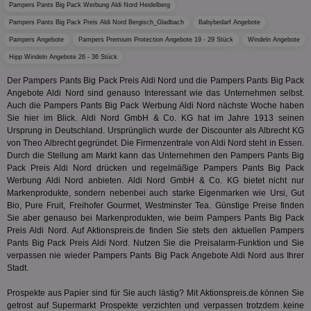
Monat
Reg
.w55c.net
.openx.net
Pampers Pants Big Pack Werbung Aldi Nord Heidelberg
gelese
ber
We
uid-bp-951
.ads.stickyadstv.com
2 Monate
Pampers Pants Big Pack Preis Aldi Nord Bergisch_Gladbach
Babybedarf Angebote
fw_ts
.optinadserving.com
1 Jahr
Dieses
verwen
KADUSERCOOKIE
1 Jahr
Die
PubMatic Inc.
Pampers Angebote
Pampers Premium Protection Angebote 19 - 29 Stück
Windeln Angebote
receive-
.criteo.com
1 Jahr
Effekti
Reg
.pubmatic.com
cookie-
Leistu
Hipp Windeln Angebote 26 - 36 Stück
ber
deprecation
Werbe
We
zu ver
Der Pampers Pants Big Pack Preis Aldi Nord und die Pampers Pants Big Pack
APC
.doubleclick.net
6 Monate
die auf
A3
1 Jahr
Anz
Yahoo! Inc.
Angebote Aldi Nord sind genauso Interessant wie das Unternehmen selbst.
verbrac
Ya
.yahoo.com
Nutzer
Auch die Pampers Pants Big Pack Werbung Aldi Nord nächste Woche haben
wird, d
Sie hier im Blick. Aldi Nord GmbH & Co. KG hat im Jahre 1913 seinen
tt_viewer
12 Monate 4
Tea
Teads B.V.
bestim
Tage
Coo
.teads.tv
Ursprung in Deutschland. Ursprünglich wurde der Discounter als Albrecht KG
geklick
auf
von Theo Albrecht gegründet. Die Firmenzentrale von Aldi Nord steht in Essen.
hilft be
Web
Optimi
Durch die Stellung am Markt kann das Unternehmen den Pampers Pants Big
Vid
Anzei
Pack Preis Aldi Nord drücken und regelmäßige Pampers Pants Big Pack
per
und d
Werbung Aldi Nord anbieten. Aldi Nord GmbH & Co. KG bietet nicht nur
Verstä
adx_ts
1 Jahr
Die
ORTEC B.V.
Nutzer
Markenprodukte, sondern nebenbei auch starke Eigenmarken wie Ursi, Gut
sic
.optinadserving.com
Bio, Pure Fruit, Freihofer Gourmet, Westminster Tea. Günstige Preise finden
Wer
pi
1 Tag
Dieses 
TradeTracker
Web
Sie aber genauso bei Markenprodukten, wie beim Pampers Pants Big Pack
der Er
.pubmatic.com
Preis Aldi Nord. Auf Aktionspreis.de finden Sie stets den aktuellen Pampers
Inform
digitalAudience
1 Jahr
Dig
Social Audience B.V.
das Nu
Pants Big Pack Preis Aldi Nord. Nutzen Sie die Preisalarm-Funktion und Sie
Coo
.target.digitalaudience.io
auf Web
verpassen nie wieder Pampers Pants Big Pack Angebote Aldi Nord aus Ihrer
dig
verfolg
Onl
Stadt.
Besuch
Er
Geräte
zu 
Market
Prospekte aus Papier sind für Sie auch lästig? Mit Aktionspreis.de können Sie
getrost auf Supermarkt Prospekte verzichten und verpassen trotzdem keine
tuuid
.360yield.com
3 Monate
Die
_ga
1 Jahr 1
Dieser
Google LLC