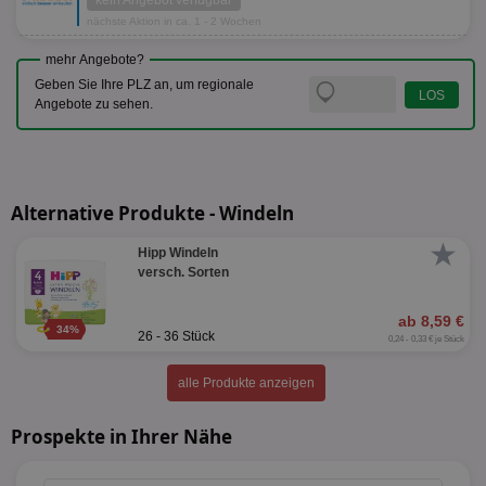
kein Angebot verfügbar
nächste Aktion in ca. 1 - 2 Wochen
mehr Angebote?
Geben Sie Ihre PLZ an, um regionale
Angebote zu sehen.
Alternative Produkte - Windeln
★
Hipp Windeln
versch. Sorten
ab 8,59 €
34%
26 - 36 Stück
0,24 - 0,33 € je Stück
alle Produkte anzeigen
Prospekte in Ihrer Nähe