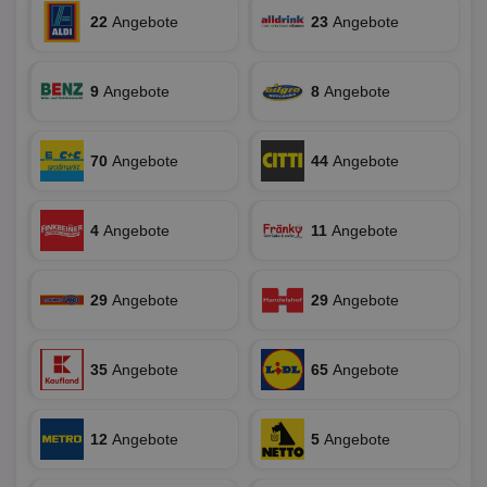
ver
22
Angebote
23
Angebote
Nor
sic
gen
und
ver
9
Angebote
8
Angebote
die
gut
die
Anm
70
Angebote
44
Angebote
Ben
Sei
CookieScriptConsent
1 Monat
Die
CookieScript
Coo
www.aktionspreis.de
4
Angebote
11
Angebote
ver
Ein
für
spe
Ban
29
Angebote
29
Angebote
Scr
or
fun
35
Angebote
65
Angebote
12
Angebote
5
Angebote
Name
Provider
Provider
/
Domäne
/
Ablaufdatum
Beschre
Name
Ablaufdatum
Beschreib
Domäne
uid-bp-159
StickyADS.tv
2 Monate
Name
Provider
/
Domäne
Ablaufdatum
Beschr