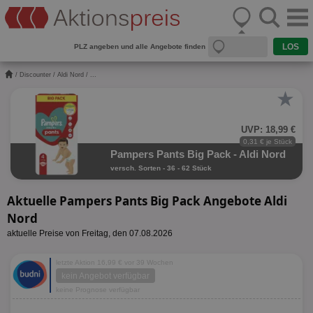
PLZ angeben und alle Angebote finden
/
Discounter
/
Aldi Nord
/ ...
★
UVP: 18,99 €
0,31 € je Stück
Pampers Pants Big Pack - Aldi Nord
versch. Sorten - 36 - 62 Stück
Aktuelle Pampers Pants Big Pack Angebote Aldi
Nord
aktuelle Preise von Freitag, den 07.08.2026
letzte Aktion 16,99 € vor 39 Wochen
kein Angebot verfügbar
keine Prognose verfügbar