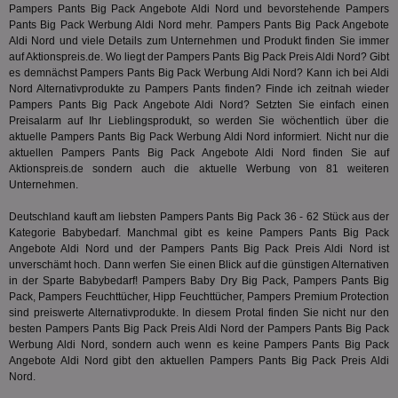
hau
Pampers Pants Big Pack Angebote Aldi Nord und bevorstehende Pampers
Monat
ist mit
.aktionspreis.de
bid
Univers
Pants Big Pack Werbung Aldi Nord mehr. Pampers Pants Big Pack Angebote
Wer
verknüp
Aldi Nord und viele Details zum Unternehmen und Produkt finden Sie immer
Web
eine wi
rel
auf Aktionspreis.de. Wo liegt der Pampers Pants Big Pack Preis Aldi Nord? Gibt
Aktuali
es demnächst Pampers Pants Big Pack Werbung Aldi Nord? Kann ich bei Aldi
am häu
viewer
1 Jahr
Wir
ORTEC B.V.
verwen
Nord Alternativprodukte zu Pampers Pants finden? Finde ich zeitnah wieder
ve
.optinadserving.com
Analys
Pampers Pants Big Pack Angebote Aldi Nord? Setzten Sie einfach einen
Bes
Google
Inf
Preisalarm auf Ihr Lieblingsprodukt, so werden Sie wöchentlich über die
Cookie
un
verwen
aktuelle Pampers Pants Big Pack Werbung Aldi Nord informiert. Nicht nur die
zu 
eindeu
aktuellen Pampers Pants Big Pack Angebote Aldi Nord finden Sie auf
zu unt
Aktionspreis.de sondern auch die aktuelle Werbung von 81 weiteren
tuuid_lu
.360yield.com
3 Monate
Ent
indem e
Bes
Unternehmen.
generi
Bid
als Cli
Bes
zugewi
Deutschland kauft am liebsten Pampers Pants Big Pack 36 - 62 Stück aus der
Web
ist in j
kan
Kategorie
Babybedarf
. Manchmal gibt es keine Pampers Pants Big Pack
Seiten
Bid
auf ein
Angebote Aldi Nord und der Pampers Pants Big Pack Preis Aldi Nord ist
We
enthal
unverschämt hoch. Dann werfen Sie einen Blick auf die günstigen Alternativen
sic
zur Be
in der Sparte
Babybedarf
! Pampers Baby Dry Big Pack, Pampers Pants Big
Bes
Besuche
Anz
Pack, Pampers Feuchttücher, Hipp Feuchttücher, Pampers Premium Protection
und
sie
Kampa
sind preiswerte Alternativprodukte. In diesem Protal finden Sie nicht nur den
für die 
besten Pampers Pants Big Pack Preis Aldi Nord der Pampers Pants Big Pack
TDCPM
1 Jahr
Die
The Trade Desk Inc.
Analys
Werbung Aldi Nord, sondern auch wenn es keine Pampers Pants Big Pack
Inf
.adsrvr.org
verwen
der
Angebote Aldi Nord gibt den aktuellen Pampers Pants Big Pack Preis Aldi
Web
Nord.
Wer
En