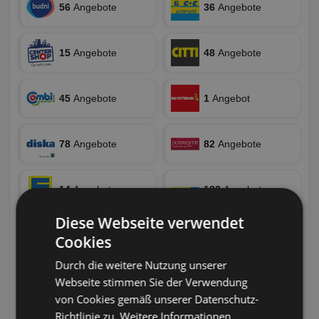
56
Angebote
36
Angebote
15
Angebote
48
Angebote
45
Angebote
1
Angebot
78
Angebote
82
Angebote
14
Angebote
182
Angebote
Diese Webseite verwendet
4
Angebote
6
Angebote
Cookies
Durch die weitere Nutzung unserer
Webseite stimmen Sie der Verwendung
16
Angebote
43
Angebote
von Cookies gemäß unserer Datenschutz-
Richtlinie zu.
Weitere Informationen