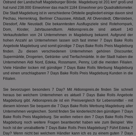
Effekti
Ostrand der Landschaft Magdeburger Börde. Magdeburg ist 201 km² groß und
Reg
.pubmatic.com
cookie-
Leistu
ber
hat rund 238.000 Einwohner das macht 1184 Einwohner pro Quadratkilometer.
deprecation
Werbe
We
Die Stadt Magdeburg ist in verschiedene Ortsteile gegliedert einige davon sind
zu ver
APC
.doubleclick.net
6 Monate
die auf
Pechau, Herrenkrug, Berliner Chaussee, Altstadt, Alt Olvenstedt, Ottersleben,
A3
1 Jahr
Anz
Yahoo! Inc.
verbrac
Ya
Diesdorf, Alte Neustadt. Die bekanntesten Ausflugsziele sind Rotehornpark,
.yahoo.com
Nutzer
Dom, Kloster, Jahrtausendturm. Aktionspreis.de sind aktuell 140
wird, d
tt_viewer
12 Monate 4
Tea
Teads B.V.
bestim
Verkaufsstellen von 24 Unternehmen in Magdeburg bekannt. Aufgrund der
Tage
Coo
.teads.tv
geklick
hohen Anzahl an Unternehmen lassen sich fast immer 7 Days Bake Rolls
auf
hilft be
Web
Angebote Magdeburg und somit günstige 7 Days Bake Rolls Preis Magdeburg
Optimi
Vid
finden. Zu diesen verschiedenen Unternehmen gehören Discounter,
Anzei
per
und d
Supermärkte, Drogerien, Getränke- und Tierfachmärkte. In der Stadt haben die
Verstä
Unternehmen Aldi Nord, Edeka, Rossmann, Penny, Lidl die meisten Filialen.
adx_ts
1 Jahr
Die
ORTEC B.V.
Nutzer
sic
.optinadserving.com
Viele Händler locken mit günstiger 7 Days Bake Rolls Werbung Magdeburg
Wer
und einen unschlagbaren 7 Days Bake Rolls Preis Magdeburg Kunden in die
pi
1 Tag
Dieses 
TradeTracker
Web
der Er
.pubmatic.com
Filialen.
Inform
digitalAudience
1 Jahr
Dig
Social Audience B.V.
das Nu
Coo
.target.digitalaudience.io
Sie bevorzugen besonders 7 Day? Mit Aktionspreis.de finden Sie schnell
auf Web
dig
verfolg
heraus bei welchem Unternehmen es aktuell 7 Days Bake Rolls Angebote
Onl
Besuch
Magdeburg gibt. Aktionspreis.de ist ein Preisvergleich für Lebensmittel - mit
Er
Geräte
zu 
diesem können Sie bequem die 7 Days Bake Rolls Werbung Magdeburg aller
Market
Unternehmen vergleichen. Somit finden Sie kinderleicht den günstigen 7 Days
tuuid
.360yield.com
3 Monate
Die
_ga
1 Jahr 1
Dieser
Google LLC
Bake Rolls Preis Magdeburg. Sie wollen neben den 7 Days Bake Rolls Preis
hau
Monat
ist mit
.aktionspreis.de
Magdeburg noch weitere Fragen beantwortet haben wie zum Beispiel: Wie
bid
Univers
Wer
hoch ist der unrabattierte 7 Days Bake Rolls Preis Magdeburg? Führt
Edeka
7
verknüp
Web
eine wi
Day? Wenn nicht bei welchem Händler kann ich es zu einem guten 7 Days