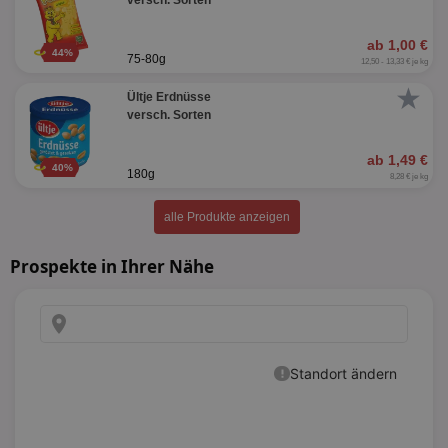
versch. Sorten
ab 1,00 €
44%
75-80g
12,50 - 13,33 € je kg
★
Ültje Erdnüsse
versch. Sorten
ab 1,49 €
40%
180g
8,28 € je kg
alle Produkte anzeigen
Prospekte in Ihrer Nähe