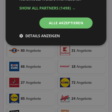
34
Angebote
52
Angebote
19 Tiefstpreise
SHOW ALL PARTNERS
(1498) →
52
Angebote
13
Angebote
ALLE AKZEPTIEREN
86
Angebote
29
Angebote
DETAILS ANZEIGEN
Unbedingt
Performance
erforderlich
80
Angebote
31
Angebote
66
Angebote
18
Angebote
Targeting
Funktionalität
27
Angebote
72
Angebote
Unklassifizierte
85
Angebote
24
Angebote