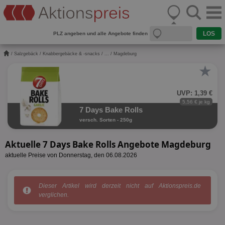
PLZ angeben und alle Angebote finden
/
Salzgebäck
/
Knabbergebäcke & -snacks
/
...
/ Magdeburg
★
UVP: 1,39 €
5,56 € je kg
7 Days Bake Rolls
versch. Sorten - 250g
Aktuelle 7 Days Bake Rolls Angebote Magdeburg
aktuelle Preise von Donnerstag, den 06.08.2026
Dieser Artikel wird derzeit nicht auf Aktionspreis.de
verglichen.