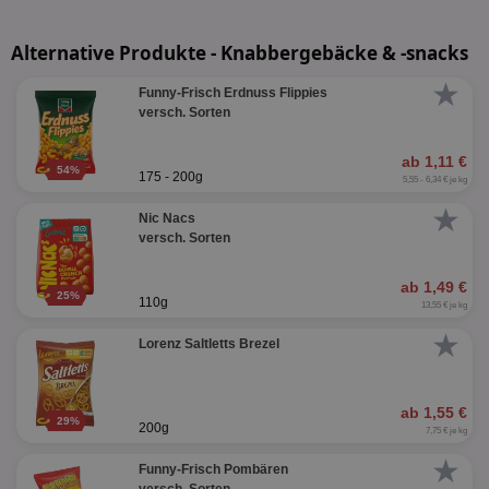
Alternative Produkte - Knabbergebäcke & -snacks
★
Funny-Frisch Erdnuss Flippies
versch. Sorten
ab 1,11 €
54%
175 - 200g
5,55 - 6,34 € je kg
★
Nic Nacs
versch. Sorten
ab 1,49 €
25%
110g
13,55 € je kg
★
Lorenz Saltletts Brezel
ab 1,55 €
29%
200g
7,75 € je kg
★
Funny-Frisch Pombären