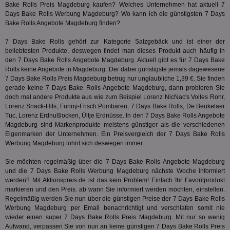
rel
Aktuali
Bake Rolls Preis Magdeburg kaufen? Welches Unternehmen hat aktuell 7
am häu
Days Bake Rolls Werbung Magdeburg? Wo kann ich die günstigsten 7 Days
viewer
1 Jahr
Wir
ORTEC B.V.
verwen
ve
.optinadserving.com
Bake Rolls Angebote Magdeburg finden?
Analys
Bes
Google
Inf
Cookie
7 Days Bake Rolls gehört zur Kategorie
Salzgebäck
und ist einer der
un
verwen
zu 
beliebtesten Produkte, deswegen findet man dieses Produkt auch häufig in
eindeu
zu unt
den 7 Days Bake Rolls Angebote Magdeburg. Aktuell gibt es für 7 Days Bake
tuuid_lu
.360yield.com
3 Monate
Ent
indem e
Rolls keine Angebote in Magdeburg. Der dabei günstigste jemals dagewesene
Bes
generi
7 Days Bake Rolls Preis Magdeburg betrug nur unglaubliche 1,39 €. Sie finden
Bid
als Cli
Bes
gerade keine 7 Days Bake Rolls Angebote Magdeburg, dann probieren Sie
zugewi
Web
ist in j
doch mal andere Produkte aus wie zum Beispiel
Lorenz NicNac's Volles Rohr
,
kan
Seiten
Lorenz Snack-Hits, Funny-Frisch Pombären, 7 Days Bake Rolls, De Beukelaer
Bid
auf ein
Tuc, Lorenz Erdnußlocken, Ültje Erdnüsse. In den 7 Days Bake Rolls Angebote
We
enthal
sic
zur Be
Magdeburg sind Markenprodukte meistens günstiger als die verschiedenen
Bes
Besuche
Eigenmarken der Unternehmen. Ein Preisvergleich der 7 Days Bake Rolls
Anz
und
Werbung Magdeburg lohnt sich deswegen immer.
sie
Kampa
für die 
TDCPM
1 Jahr
Die
The Trade Desk Inc.
Analys
Sie möchten regelmäßig über die 7 Days Bake Rolls Angebote Magdeburg
Inf
.adsrvr.org
verwen
und die 7 Days Bake Rolls Werbung Magdeburg nächste Woche informiert
der
werden? Mit Aktionspreis.de ist das kein Problem! Einfach Ihr Favoritprodukt
Web
Wer
markieren und den Preis. ab wann Sie informiert werden möchten, einstellen.
En
Regelmäßig werden Sie nun über die günstigen Preise der 7 Days Bake Rolls
mög
Werbung Magdeburg per Email benachrichtigt und verschlafen somit nie
Bes
ges
wieder einen super 7 Days Bake Rolls Preis Magdeburg. Mit nur so wenig
Aufwand, verpassen Sie von nun an keine günstigen 7 Days Bake Rolls Preis