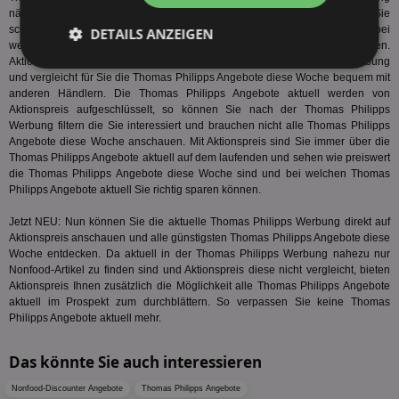
nächste Woche und können diese bequem vergleichen. Nur hier sehen Sie
schnell wie preiswert die Thomas Philipps Werbung wirklich ist und bei
DETAILS ANZEIGEN
welchen Thomas Philipps Angebote aktuell sie getrost zuschlagen können.
Aktionspreis liefert Ihnen die Preise der aktuellen Thomas Philipps Werbung
Unbedingt
Performance
und vergleicht für Sie die Thomas Philipps Angebote diese Woche bequem mit
erforderlich
anderen Händlern. Die Thomas Philipps Angebote aktuell werden von
Aktionspreis aufgeschlüsselt, so können Sie nach der Thomas Philipps
Werbung filtern die Sie interessiert und brauchen nicht alle Thomas Philipps
Angebote diese Woche anschauen. Mit Aktionspreis sind Sie immer über die
Targeting
Funktionalität
Thomas Philipps Angebote aktuell auf dem laufenden und sehen wie preiswert
die Thomas Philipps Angebote diese Woche sind und bei welchen Thomas
Philipps Angebote aktuell Sie richtig sparen können.
Unklassifizierte
Jetzt NEU: Nun können Sie die aktuelle Thomas Philipps Werbung direkt auf
Aktionspreis anschauen und alle günstigsten Thomas Philipps Angebote diese
Woche entdecken. Da aktuell in der Thomas Philipps Werbung nahezu nur
Nonfood-Artikel zu finden sind und Aktionspreis diese nicht vergleicht, bieten
Aktionspreis Ihnen zusätzlich die Möglichkeit alle Thomas Philipps Angebote
aktuell im Prospekt zum durchblättern. So verpassen Sie keine Thomas
Philipps Angebote aktuell mehr.
Unbedingt erforderlich
Performance
Das könnte Sie auch interessieren
Targeting
Funktionalität
Unklassifizierte
Nonfood-Discounter Angebote
Thomas Philipps Angebote