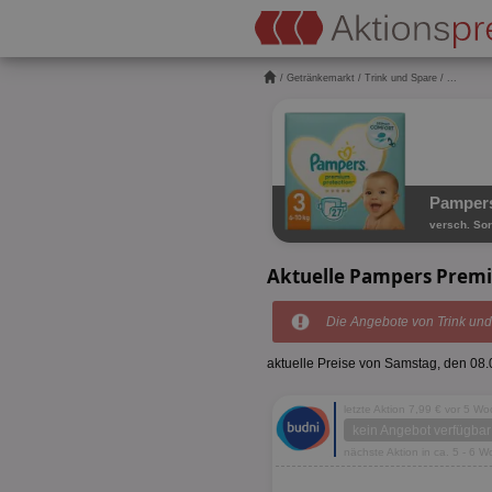
/
Getränkemarkt
/
Trink und Spare
/ ...
Pampers
versch. Sor
Aktuelle Pampers Premi
Die Angebote von Trink und
aktuelle Preise von Samstag, den 08
letzte Aktion 7,99 € vor 5 W
kein Angebot verfügbar
nächste Aktion in ca. 5 - 6 