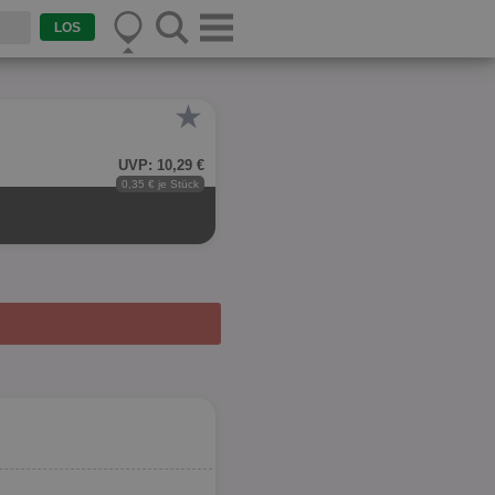
★
UVP: 10,29 €
0,35 € je Stück