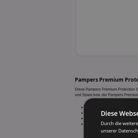
Pampers Premium Prote
Diese Pampers Premium Protection So
und Spare bzw. der Pampers Premium P
Pampers Premium Protection 3
Diese Webse
Pampers Premium Protection 4
Pampers Premium Protection 5
Durch die weiter
Pampers Premium Protection 6
unserer Datenschu