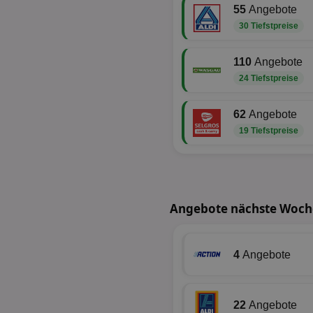
PHPSESSID
55
Angebote
30 Tiefstpreise
110
Angebote
24 Tiefstpreise
CookieScriptConse
62
Angebote
19 Tiefstpreise
Name
Name
Name
Name
_ga_BZ0Z3NWXX5
uid-bp-159
Angebote nächste Woche
UserID1
chkChromeAb67Se
da_ts
SyncRTB4
XANDR_PANID
tuuid_lu
4
Angebote
c
C
22
Angebote
uid-bp-26913
ar_debug