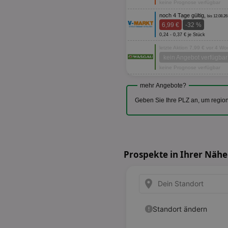
keine Prognose verfügbar
noch 4 Tage gültig,
bis 12.08.26
6,99 €
-32 %
0,24 - 0,37 € je Stück
letzte Aktion 7,99 € vor 4 W
kein Angebot verfügbar
keine Prognose verfügbar
mehr Angebote?
Geben Sie Ihre PLZ an, um regio
Prospekte in Ihrer Nähe