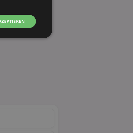
KZEPTIEREN
Unklassifizierte
zierte
meldung und die
wendet werden.