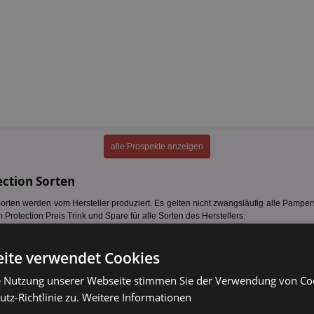
alle Prospekte anzeigen
ction Sorten
rten werden vom Hersteller produziert. Es gelten nicht zwangsläufig alle Pamper
rotection Preis Trink und Spare für alle Sorten des Herstellers.
 29 Stück
ite verwendet Cookies
 25 Stück
 22 Stück
e Nutzung unserer Webseite stimmen Sie der Verwendung von C
 19 Stück
tz-Richtlinie zu.
Weitere Informationen
fehlende Sorte melden