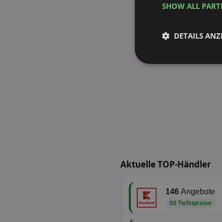
SHOW ALL PAR
DETAILS ANZ
Unbedingt
erforderlich
Unbed
Unbedingt erforderli
Aktuelle TOP-Händler
Kontoverwaltung. Oh
Name
146
Angebote
identifier
50 Tiefstpreise
securitytoken