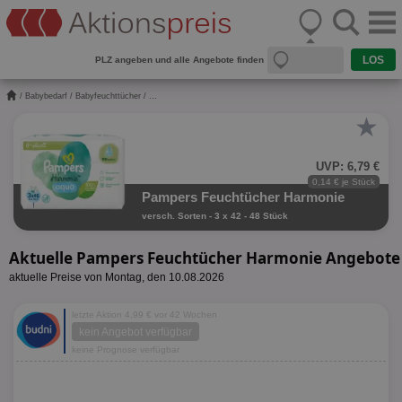
PLZ angeben und alle Angebote finden
/
Babybedarf
/
Babyfeuchttücher
/ ...
★
UVP: 6,79 €
0,14 € je Stück
Pampers Feuchtücher Harmonie
versch. Sorten - 3 x 42 - 48 Stück
Aktuelle Pampers Feuchtücher Harmonie Angebote
aktuelle Preise von Montag, den 10.08.2026
letzte Aktion 4,99 € vor 42 Wochen
kein Angebot verfügbar
keine Prognose verfügbar