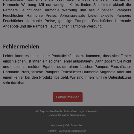
Anz
und
Harmonie Werbung. Mit nur wenigen Klicks finden Sie immer aktuell die
und
Pampers Feuchtücher Harmonie Werbung und alle günstigen Pampers
We
Feuchtücher Harmonie Preise. Aktionspreis.de bietet aktuelle Pampers
wer
Feuchtücher Harmonie Preise, günstige Pampers Feuchtücher Harmonie
Anz
Ben
Angebote und die Pampers Feuchtücher Harmonie Werbung.
demdex
6 Monate
Mit
Adobe Inc.
Ad
.demdex.net
gr
Fehler melden
wie
ID-
Seg
Leider kann es bei unserer Produktvielfalt dazu kommen, dass sich Fehler
Mod
einschleichen. Ist Ihnen ein solcher Fehler aufgefallen? Dann zögern Sie nicht
Ber
uns diesen zu melden. Egal ob es um einen falschen Pampers Feuchtücher
aus
Harmonie Preis, falsche Pampers Feuchtücher Harmonie Angebote oder um
bitoIsSecure
1 Jahr
Prä
Comcast Corporation
einen Fehler bei den Produktinfos geht. Wir sind Ihnen für Ihre Unterstützung
rel
.bidr.io
sehr dankbar.
Wer
vo
Dri
Fehler melden
ber
Wer
Geb
Alle Angaben ohne Gewähr. Preise können regional abweichen.
matchfreewheel
.w55c.net
1 Monat
Die
Copyright © 2026 by Aktionspreis.de
ver
Produkt-ID: 1849
Nu
Impressum
|
AGB
|
Datenschutz
Int
ver
Kontakt
|
FAQ
|
Cookie-Einstellungen