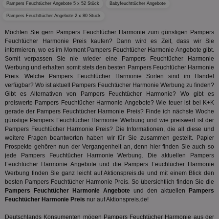
Pampers Feuchtücher Angebote 5 x 52 Stück
Babyfeuchttücher Angebote
uid-bp-36033
.ads.stickyadstv.com
2 Monate
Die
Pampers Feuchttücher Angebote 2 x 80 Stück
Nut
Int
Möchten Sie gern Pampers Feuchtücher Harmonie zum günstigen Pampers
Web
ab,
Feuchtücher Harmonie Preis kaufen? Dann wird es Zeit, dass wir Sie
Wer
informieren, wo es im Moment Pampers Feuchtücher Harmonie Angebote gibt.
dem
Somit verpassen Sie nie wieder eine Pampers Feuchtücher Harmonie
Prä
lie
Werbung und erhalten somit stets den besten Pampers Feuchtücher Harmonie
Preis. Welche Pampers Feuchtücher Harmonie Sorten sind im Handel
3pi
3 Monate
Leg
ID5 Technology Ltd
verfügbar? Wo ist aktuell Pampers Feuchtücher Harmonie Werbung zu finden?
den
.id5-sync.com
Gibt es Alternativen von Pampers Feuchtücher Harmonie? Wo gibt es
We
Dri
preiswerte Pampers Feuchtücher Harmonie Angebote? Wie teuer ist bei K+K
Bes
gerade der Pampers Feuchtücher Harmonie Preis? Finde ich nächste Woche
We
günstige Pampers Feuchtücher Harmonie Werbung und wie preiswert ist der
kön
Ser
Pampers Feuchtücher Harmonie Preis? Die Informationen, die all diese und
Hub
weitere Fragen beantworten haben wir für Sie zusammen gestellt. Papier
ber
Prospekte gehören nun der Vergangenheit an, denn hier finden Sie auch so
Wer
jede Pampers Feuchtücher Harmonie Werbung. Die aktuellen Pampers
ge
Feuchtücher Harmonie Angebote und die Pampers Feuchtücher Harmonie
PugT
1 Monat
Reg
PubMatic Inc.
Werbung finden Sie ganz leicht auf Aktionspreis.de und mit einem Blick den
ID,
.pubmatic.com
besten Pampers Feuchtücher Harmonie Preis. So übersichtlich finden Sie die
Ben
Pampers Feuchtücher Harmonie Angebote
und den aktuellen
Pampers
wi
Bes
Feuchtücher Harmonie Preis
nur auf Aktionspreis.de!
ide
We
Deutschlands Konsumenten mögen Pampers Feuchtücher Harmonie aus der
ver