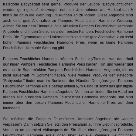
ver
Kategorie
Babybedarf
sehr gerne. Produkte der Gruppe "Babyfeuchttücher"
Anz
werden gern gekauft, deswegen nehmen Unternehmen wie Markant nah &
frisch sie oft in die Werbung um Kunden an zu locken. Diese Angebote sind
IDSYNC
1 Jahr
Die
Verizon
auch eine gute Alternative zu Pampers Feuchtücher Harmonie Werbung.
Inf
Communications Inc.
der
.analytics.yahoo.com
Achten Sie vor dem Einkauf auf die aktuellen Pampers Feuchtücher Harmonie
Web
Angebote und finden Sie so stets den besten Pampers Feuchtücher Harmonie
Wer
Preis. Die Eigenmarken der Unternehmen sind eine gute Alternative zum recht
En
mög
hohen Pampers Feuchtücher Harmonie Preis, wenn es keine Pampers
Bes
Feuchtücher Harmonie Werbung gibt.
ges
Pampers Feuchtücher Harmonie können Se bei myTime.de zum dauerhaft
TestIfCookieP
1 Jahr 1
Die
Smart AdServer SAS
Monat
ve
.smartadserver.com
günstigen Pampers Feuchtücher Harmonie Preis kaufen. Hin und wieder gibt
Wer
es auch in Supermärkten Pampers Feuchtücher Harmonie Angebote, die es
Web
nicht dauerhaft im Sortiment haben. Viele weitere Produkte der Kategorie
rel
"
Babybedarf
" findet man im Sortiment der Händler. Der günstigste Pampers
KRTBCOOKIE_80
3 Monate
Die
PubMatic, Inc.
Feuchtücher Harmonie Preis beträgt aktuell 6,79 € und ist somit das günstigste
We
.pubmatic.com
Pampers Feuchtücher Harmonie Angebote. Von nun an finden Sie im Hand um
um 
drehen alle günstigen Pampers Feuchtücher Harmonie Angebote und sind
Onl
Kam
immer über den besten Pampers Feuchtücher Harmonie Preis auf dem
ind
laufenden.
ide
Nut
Sie möchten die Pampers Feuchtücher Harmonie Angebote nie wieder
int
ein
verpassen? Dann setzten Sie jetzt den Preisalarm auf Ihre Lieblingsprodukte.
ang
Von nun an alarmiert Aktionspreis.de Sie über einen günstigen Pampers
kan
Feuchtücher Harmonie Preis oder über aktuelle Pampers Feuchtücher