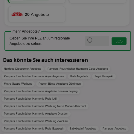
Web
eine wi
rel
Aktuali
am häu
20
Angebote
viewer
1 Jahr
Wir
ORTEC B.V.
verwen
ve
.optinadserving.com
Analys
Bes
Google
Inf
Cookie
mehr Angebote?
un
verwen
zu 
eindeu
Geben Sie Ihre PLZ an, um regionale
zu unt
Angebote zu sehen.
tuuid_lu
.360yield.com
3 Monate
Ent
indem e
Bes
generi
Bid
als Cli
Bes
zugewi
Das könnte Sie auch interessieren
Web
ist in j
kan
Seiten
Nonfood-Discounter Angebote
Pampers Feuchtücher Harmonie Coco Angebote
Bid
auf ein
We
enthal
Pampers Feuchtücher Harmonie Aqua Angebote
Kodi Angebote
Tegut Prospekt
sic
zur Be
Bes
Besuche
Metro Gastro Werbung
Posten Börse Angebote Göttingen
Anz
und
sie
Kampa
Pampers Feuchtücher Harmonie Angebote Konsum Leipzig
für die 
TDCPM
1 Jahr
Die
Pampers Feuchtücher Harmonie Preis Lidl
The Trade Desk Inc.
Analys
Inf
.adsrvr.org
verwen
Pampers Feuchtücher Harmonie Werbung Netto Marken-Discount
der
Web
Pampers Feuchtücher Harmonie Angebote Dresden
Wer
En
Pampers Feuchtücher Harmonie Werbung Zwickau
mög
Bes
Pampers Feuchtücher Harmonie Preis Bayreuth
Babybedarf Angebote
Pampers Angebote
ges