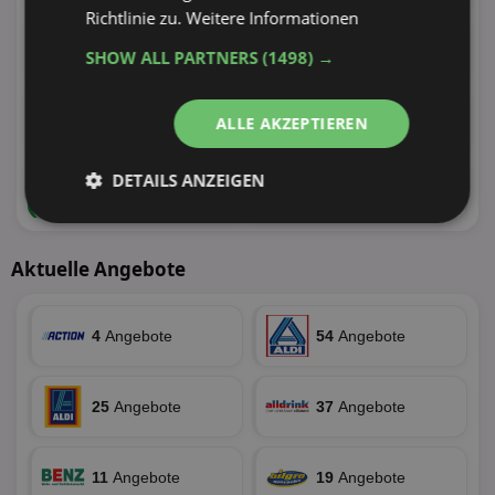
Richtlinie zu.
Weitere Informationen
116
Angebote
113
Angebote
SHOW ALL PARTNERS
(1498) →
45 Tiefstpreise
41 Tiefstpreise
88
Angebote
84
Angebote
ALLE AKZEPTIEREN
31 Tiefstpreise
29 Tiefstpreise
62
DETAILS ANZEIGEN
Angebote
64
Angebote
26 Tiefstpreise
25 Tiefstpreise
Unbedingt
Performance
erforderlich
Aktuelle Angebote
Targeting
Funktionalität
4
Angebote
54
Angebote
25
Angebote
37
Angebote
Unklassifizierte
11
Angebote
19
Angebote