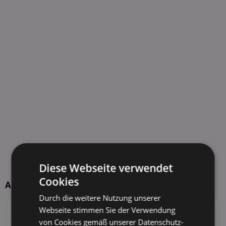
Diese Webseite verwendet
Cookies
Aktuelle TOP-Händler
Durch die weitere Nutzung unserer
Webseite stimmen Sie der Verwendung
147
Angebote
116
Angebote
von Cookies gemäß unserer Datenschutz-
62 Tiefstpreise
51 Tiefstpreise