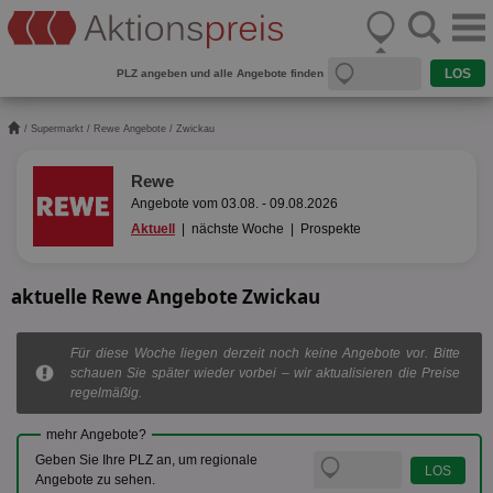
PLZ angeben und alle Angebote finden
/
Supermarkt
/
Rewe Angebote
/ Zwickau
Rewe
Angebote vom 03.08. - 09.08.2026
Aktuell
|
nächste Woche
|
Prospekte
aktuelle Rewe Angebote Zwickau
Für diese Woche liegen derzeit noch keine Angebote vor. Bitte
schauen Sie später wieder vorbei – wir aktualisieren die Preise
regelmäßig.
mehr Angebote?
Geben Sie Ihre PLZ an, um regionale
Angebote zu sehen.