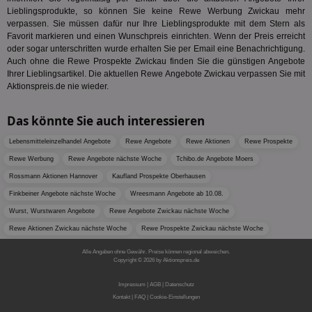
Lieblingsprodukte, so können Sie keine Rewe Werbung Zwickau mehr
verpassen. Sie müssen dafür nur Ihre Lieblingsprodukte mit dem Stern als
Favorit markieren und einen Wunschpreis einrichten. Wenn der Preis erreicht
Unbedingt erforderlich
Performance
oder sogar unterschritten wurde erhalten Sie per Email eine Benachrichtigung.
Auch ohne die Rewe Prospekte Zwickau finden Sie die günstigen Angebote
Targeting
Funktionalität
Unklassifizierte
Ihrer Lieblingsartikel. Die aktuellen Rewe Angebote Zwickau verpassen Sie mit
Aktionspreis.de nie wieder.
Unbedingt erforderliche Cookies ermöglichen
wesentliche Kernfunktionen der Website wie die
Benutzeranmeldung und die Kontoverwaltung.
Das könnte Sie auch interessieren
Ohne die unbedingt erforderlichen Cookies kann die
Website nicht ordnungsgemäß verwendet werden.
Lebensmitteleinzelhandel Angebote
Rewe Angebote
Rewe Aktionen
Rewe Prospekte
Name
Provider
/
Domäne
Ablaufdatum
Be
Rewe Werbung
Rewe Angebote nächste Woche
Tchibo.de Angebote Moers
identifier
aktionspreis.de
1 Jahr
Log
Rossmann Aktionen Hannover
Kaufland Prospekte Oberhausen
securitytoken
aktionspreis.de
1 Jahr
Log
Finkbeiner Angebote nächste Woche
Wreesmann Angebote ab 10.08.
Wurst, Wurstwaren Angebote
Rewe Angebote Zwickau nächste Woche
PHPSESSID
Session
Coo
PHP.net
An
www.aktionspreis.de
Rewe Aktionen Zwickau nächste Woche
Rewe Prospekte Zwickau nächste Woche
wir
Spr
Alle Angaben ohne Gewähr. Preise können regional abweichen.
ein
Copyright © 2026 by Aktionspreis.de
die
Ben
Unternehmen-ID: 7
ver
Impressum
|
AGB
|
Datenschutz
Nor
Kontakt
|
FAQ
|
Cookie-Einstellungen
sic