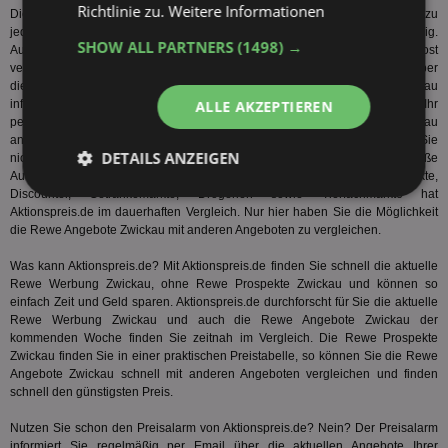
Richtlinie zu.
Weitere Informationen
Die aktuellen Rewe Angebote Zwickau können Sie nur auf Aktionspreis.de zu
jeder Zeit vergleichen, Rewe Prospekte Zwickau sind somit völlig überflüssig.
SHOW ALL PARTNERS
(1498) →
Auf die Rewe Werbung Zwickau aus Papier können Sie von nun an getrost
verzichten, das spart Ihnen Zeit und Müll. Sie möchten sich regelmäßig über
die Rewe Prospekte Zwickau bzw. über die Rewe Werbung Zwickau
ALLE AKZEPTIEREN
informieren? Sie lieben die Rewe Angebote Zwickau? Aktionspreis.de ist da Ihr
perfektes Werkzeug, denn hier können Sie die Rewe Werbung Zwickau
ansehen und bequem die Rewe Angebote Zwickau finden. Hier finden Sie
DETAILS ANZEIGEN
nicht nur einfach die Rewe Prospekte Zwickau, sondern auch eine große
Auswahl weiterer Angebote von anderen Unternehmen. Supermärkte,
Discounter, Getränkemärkte, Drogerien sowie Tierfachmärkte hat
Unbedingt
Performance
Aktionspreis.de im dauerhaften Vergleich. Nur hier haben Sie die Möglichkeit
erforderlich
die Rewe Angebote Zwickau mit anderen Angeboten zu vergleichen.
Was kann Aktionspreis.de? Mit Aktionspreis.de finden Sie schnell die aktuelle
Rewe Werbung Zwickau, ohne Rewe Prospekte Zwickau und können so
Targeting
Funktionalität
einfach Zeit und Geld sparen. Aktionspreis.de durchforscht für Sie die aktuelle
Rewe Werbung Zwickau und auch die Rewe Angebote Zwickau der
kommenden Woche finden Sie zeitnah im Vergleich. Die Rewe Prospekte
Zwickau finden Sie in einer praktischen Preistabelle, so können Sie die Rewe
Unklassifizierte
Angebote Zwickau schnell mit anderen Angeboten vergleichen und finden
schnell den günstigsten Preis.
Nutzen Sie schon den Preisalarm von Aktionspreis.de? Nein? Der Preisalarm
informiert Sie regelmäßig per Email über die aktuellen Angebote Ihrer