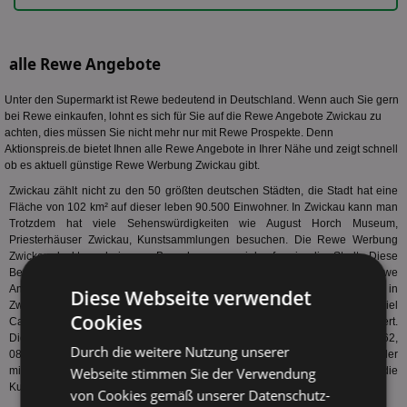
alle Rewe Angebote
Unter den Supermarkt ist Rewe bedeutend in Deutschland. Wenn auch Sie gern
bei Rewe einkaufen, lohnt es sich für Sie auf die Rewe Angebote Zwickau zu
achten, dies müssen Sie nicht mehr nur mit Rewe Prospekte. Denn
Aktionspreis.de bietet Ihnen alle Rewe Angebote in Ihrer Nähe und zeigt schnell
ob es aktuell günstige Rewe Werbung Zwickau gibt.
Zwickau zählt nicht zu den 50 größten deutschen Städten, die Stadt hat eine
Fläche von 102 km² auf dieser leben 90.500 Einwohner. In Zwickau kann man
Trotzdem hat viele Sehenswürdigkeiten wie August Horch Museum,
Priesterhäuser Zwickau, Kunstsammlungen besuchen. Die Rewe Werbung
Zwickau lockt auch immer Besucher zum einkaufen in die Stadt. Diese
Besucher erfahren meistens durch die Rewe Prospekte Zwickau welche Rewe
Angebote Zwickau gerade lohnenswert sind. Pro Quadratkilometer leben in
Diese Webseite verwendet
Zwickau 887 Einwohner. Der Ort ist in einige Stadtteile wie zum Beispiel
Cookies
Cainsdorf, Bockwa, Bahnhofsvorstadt, Crossen, Auerbach, Brand gegliedert.
Diese Ortsteile haben folgende Postleitzahlen: 08056, 08066, 08058, 08062,
Durch die weitere Nutzung unserer
08064, 08060. Da hier eine große Händlerdichte herrscht locken die Händler
Webseite stimmen Sie der Verwendung
mit Rewe Prospekte Zwickau und günstigen Rewe Angebote Zwickau die
Kunden in Ihr Geschäft.
von Cookies gemäß unserer Datenschutz-